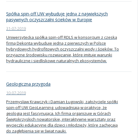
Spółka spin-off UW wybuduje jedną z największych
pasywnych oczyszczalni ścieków w Europie
31-07-2019
Uniwersytecka spółka spin-off RDLS w konsorcjum z czeską
firmą Dekonta wybuduje jedną z pierwszych w Polsce
hybrydowych hydrofitowych oczyszczalni wody i ścieków. To
przyjazne środowisku rozwiązanie, które imituje warunki
hydrauliczne i siedliskowe naturalnych ekosystemów.
Geologiczna przygoda
10-07-2019
Przemysław Krawczyk i Damian Ługowski, założyciele spółki
spin-off UW GeoLearning, udowadniają w praktyce, że
geologia jest fascynująca. Ich firma organizuje w Górach
Świętokrzyskich nowatorskie, interaktywne warsztaty oraz
wycieczki edukacyjne dla dzieci i młodzieży, które zachęcają
do zagłębienia się w świat nauki.