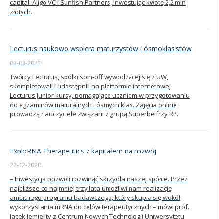
capital: Aligo VC i Sunfish Partners, inwestując kwotę 2,2 mln
złotych.
Lecturus naukowo wspiera maturzystów i ósmoklasistów
03-03-2021
Twórcy Lecturus, spółki spin-off wywodzącej się z UW,
skompletowali i udostępnili na platformie internetowej
Lecturus Junior kursy, pomagające uczniom w przygotowaniu
do egzaminów maturalnych i ósmych klas. Zajęcia online
prowadzą nauczyciele związani z grupą Superbelfrzy RP.
ExploRNA Therapeutics z kapitałem na rozwój
22-12-2020
– Inwestycja pozwoli rozwinąć skrzydła naszej spółce. Przez
najbliższe co najmniej trzy lata umożliwi nam realizację
ambitnego programu badawczego, który skupia się wokół
wykorzystania mRNA do celów terapeutycznych – mówi prof.
Jacek Jemielity z Centrum Nowych Technologii Uniwersytetu