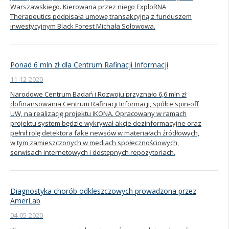
Warszawskiego. Kierowana przez niego ExploRNA
Therapeutics podpisała umowę transakcyjną z funduszem
inwestycyjnym Black Forest Michała Sołowowa.
Ponad 6 mln zł dla Centrum Rafinacji Informacji
11-12-2020
Narodowe Centrum Badań i Rozwoju przyznało 6,6 mln zł
dofinansowania Centrum Rafinacji Informacji, spółce spin-off
UW, na realizację projektu IKONA. Opracowany w ramach
projektu system będzie wykrywał akcje dezinformacyjne oraz
pełnił rolę detektora fake newsów w materiałach źródłowych,
w tym zamieszczonych w mediach społecznościowych,
serwisach internetowych i dostępnych repozytoriach.
Diagnostyka chorób odkleszczowych prowadzona przez
AmerLab
04-05-2020