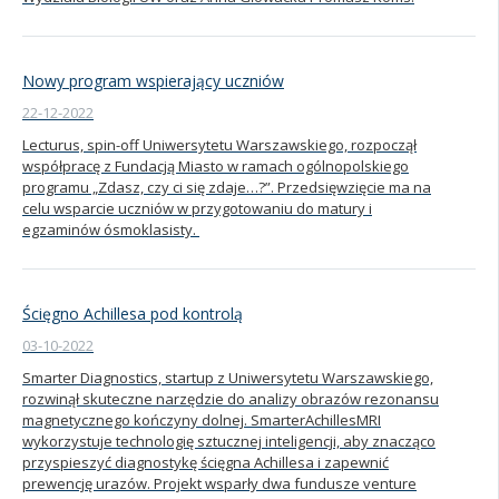
Nowy program wspierający uczniów
22-12-2022
Lecturus, spin-off Uniwersytetu Warszawskiego, rozpoczął
współpracę z Fundacją Miasto w ramach ogólnopolskiego
programu „Zdasz, czy ci się zdaje…?”. Przedsięwzięcie ma na
celu wsparcie uczniów w przygotowaniu do matury i
egzaminów ósmoklasisty.
Ścięgno Achillesa pod kontrolą
03-10-2022
Smarter Diagnostics, startup z Uniwersytetu Warszawskiego,
rozwinął skuteczne narzędzie do analizy obrazów rezonansu
magnetycznego kończyny dolnej. SmarterAchillesMRI
wykorzystuje technologię sztucznej inteligencji, aby znacząco
przyspieszyć diagnostykę ścięgna Achillesa i zapewnić
prewencję urazów. Projekt wsparły dwa fundusze venture