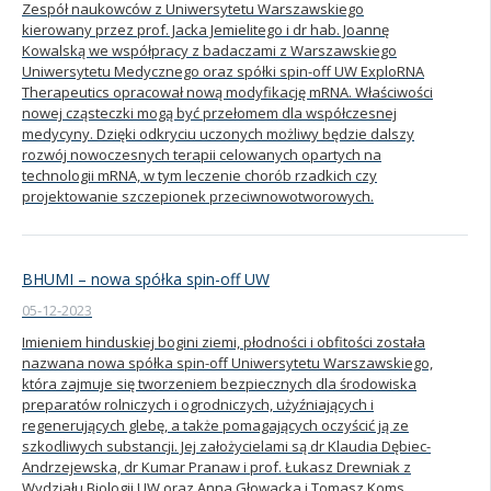
Zespół naukowców z Uniwersytetu Warszawskiego
kierowany przez prof. Jacka Jemielitego i dr hab. Joannę
Kandydat
Kowalską we współpracy z badaczami z Warszawskiego
Uniwersytetu Medycznego oraz spółki spin-off UW ExploRNA
Therapeutics opracował nową modyfikację mRNA. Właściwości
Absolwent
nowej cząsteczki mogą być przełomem dla współczesnej
medycyny. Dzięki odkryciu uczonych możliwy będzie dalszy
rozwój nowoczesnych terapii celowanych opartych na
technologii mRNA, w tym leczenie chorób rzadkich czy
projektowanie szczepionek przeciwnowotworowych.
BHUMI – nowa spółka spin-off UW
05-12-2023
Imieniem hinduskiej bogini ziemi, płodności i obfitości została
nazwana nowa spółka spin-off Uniwersytetu Warszawskiego,
która zajmuje się tworzeniem bezpiecznych dla środowiska
preparatów rolniczych i ogrodniczych, użyźniających i
regenerujących glebę, a także pomagających oczyścić ją ze
szkodliwych substancji. Jej założycielami są dr Klaudia Dębiec-
Andrzejewska, dr Kumar Pranaw i prof. Łukasz Drewniak z
Wydziału Biologii UW oraz Anna Głowacka i Tomasz Koms.