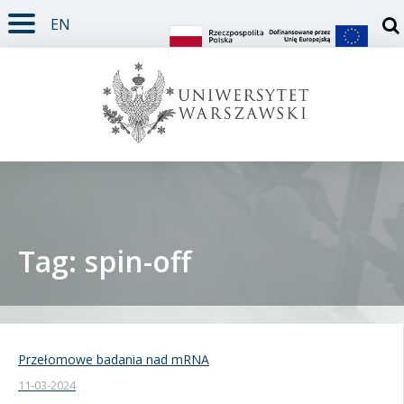
EN
TREŚĆ STRONY
MENU GŁÓWNE
WYSZUKIWARKA
SOCIAL MEDIA
STOPKA STRONY
Otw
Tag: spin-off
Student
Doktorant
Przełomowe badania nad mRNA
11-03-2024
Pracownik