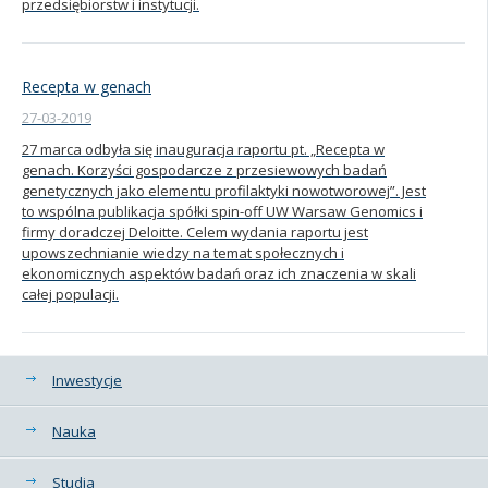
przedsiębiorstw i instytucji.
Recepta w genach
27-03-2019
27 marca odbyła się inauguracja raportu pt. „Recepta w
genach. Korzyści gospodarcze z przesiewowych badań
genetycznych jako elementu profilaktyki nowotworowej”. Jest
to wspólna publikacja spółki spin-off UW Warsaw Genomics i
firmy doradczej Deloitte. Celem wydania raportu jest
upowszechnianie wiedzy na temat społecznych i
ekonomicznych aspektów badań oraz ich znaczenia w skali
całej populacji.
Kategorie
Inwestycje
Nauka
Studia