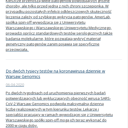
Kleszcze przenoszą wiele patogenów powodujących groźne
choroby, ale tylko przed jedną z nich chroni szczepionka. W
przypadku pozostałych infekcji odkleszczowych skuteczność
leczenia zależy od szybkiego wykrycia patogenów. AmerLab,
spółka spin-off wywodząca się z Uniwersytetu
Warszawskiego i Warszawskiego Uniwersytetu Medycznego,
prowadzi oprócz standardowych testów serologicznych także
badania molekularne, które pozwalają wykryć materiał
genetyczny patogenów zanim pojawią się specyficzne
przeciwciała.
Do dwóch tysięcy testów na koronawirusa dziennie w
Warsaw Genomics
06-04-2020
Po dwóch tygodniach od uruchomienia pierwszych badań
potwierdzających lub wykluczających obecność wirusa SARS-
CoV-2 Warsaw Genomics podwoiła maksymalną dzienną
liczbę realizowanych w tym kierunku testów. Lekarze i
specjaliści pracujący w ramach wywodzącej się z Uniwersytetu
Warszawskiego spółki spin-off mogą ich teraz wykonać do
2000 w ciągu doby.