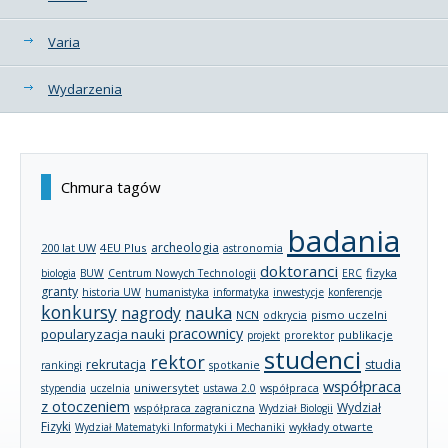
Varia
Wydarzenia
Chmura tagów
badania
archeologia
200 lat UW
4EU Plus
astronomia
doktoranci
fizyka
biologia
BUW
Centrum Nowych Technologii
ERC
granty
historia UW
humanistyka
informatyka
inwestycje
konferencje
konkursy
nagrody
nauka
NCN
pismo uczelni
odkrycia
pracownicy
popularyzacja nauki
publikacje
projekt
prorektor
studenci
rektor
rekrutacja
studia
rankingi
spotkanie
współpraca
uniwersytet
stypendia
uczelnia
ustawa 2.0
współpraca
z otoczeniem
Wydział
współpraca zagraniczna
Wydział Biologii
Fizyki
wykłady otwarte
Wydział Matematyki Informatyki i Mechaniki