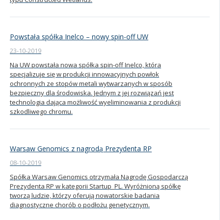
Powstała spółka Inelco – nowy spin-off UW
23-10-2019
Na UW powstała nowa spółka spin-off Inelco, która
specjalizuje się w produkcji innowacyjnych powłok
ochronnych ze stopów metali wytwarzanych w sposób
bezpieczny dla środowiska. Jednym z jej rozwiązań jest
technologia dająca możliwość wyeliminowania z produkcji
szkodliwego chromu.
Warsaw Genomics z nagrodą Prezydenta RP
08-10-2019
Spółka Warsaw Genomics otrzymała Nagrodę Gospodarczą
Prezydenta RP w kategorii Startup_PL. Wyróżnioną spółkę
tworzą ludzie, którzy oferują nowatorskie badania
diagnostyczne chorób o podłożu genetycznym.