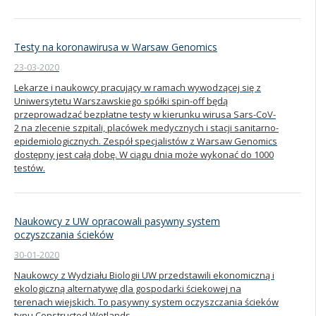
Testy na koronawirusa w Warsaw Genomics
23-03-2020
Lekarze i naukowcy pracujący w ramach wywodzącej się z
Uniwersytetu Warszawskiego spółki spin-off będą
przeprowadzać bezpłatne testy w kierunku wirusa Sars-CoV-
2 na zlecenie szpitali, placówek medycznych i stacji sanitarno-
epidemiologicznych. Zespół specjalistów z Warsaw Genomics
dostępny jest całą dobę. W ciągu dnia może wykonać do 1000
testów.
Naukowcy z UW opracowali pasywny system
oczyszczania ścieków
30-01-2020
Naukowcy z Wydziału Biologii UW przedstawili ekonomiczną i
ekologiczną alternatywę dla gospodarki ściekowej na
terenach wiejskich. To pasywny system oczyszczania ścieków
typu Constructed Wetlands.