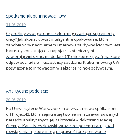
Spotkanie Klubu Innowacji UW
31-05-2019
Czy rośliny wzbogacone o selen mogą zastąpić suplementy
diety? Jak skonstruować inteligentne opakowanie, które
zapobiegłoby nadmiernemu marnowaniu żywności? Czym jest
Naturally konkurujące z napojami izotonicznymi
zawierającymi sztuczne dodatki? To niektóre z pytań, na które
odpowiedzi udzielili uczestnicy spotkania Klubu Innowacji UW
poświęconego innowacjom w sektorze rolno-spożywczym.
Analityczne podejście
20-05-2019
Na Uniwersytecie Warszawskim powstała nowa spółka spin-
off Project42, która zajmuje się tworzeniem zaawansowanych
narzędzi analitycznych. Jej założyciele – doktoranci Maciej
Ciemny i Kamil Mieszkowski, wraz z zespołem, pracują nad
rozwiązaniami, które mogą usprawnić funkcjonowanie