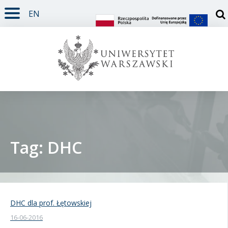
EN
TREŚĆ STRONY
MENU GŁÓWNE
WYSZUKIWARKA
SOCIAL MEDIA
STOPKA STRONY
Otw
Tag: DHC
Student
Doktorant
DHC dla prof. Łętowskiej
16-06-2016
Pracownik