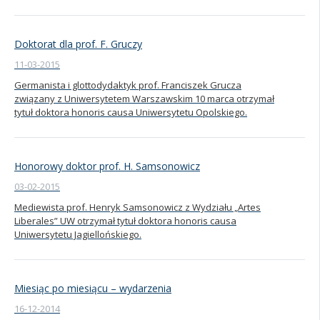
Doktorat dla prof. F. Gruczy
11-03-2015
Germanista i glottodydaktyk prof. Franciszek Grucza
związany z Uniwersytetem Warszawskim 10 marca otrzymał
tytuł doktora honoris causa Uniwersytetu Opolskiego.
Honorowy doktor prof. H. Samsonowicz
03-02-2015
Mediewista prof. Henryk Samsonowicz z Wydziału „Artes
Liberales” UW otrzymał tytuł doktora honoris causa
Uniwersytetu Jagiellońskiego.
Miesiąc po miesiącu – wydarzenia
16-12-2014