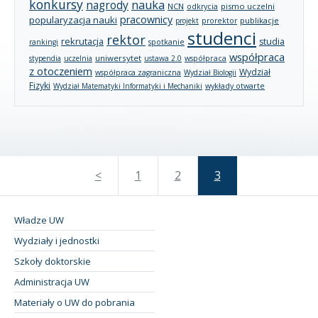
konkursy
nagrody
nauka
NCN
pismo uczelni
odkrycia
pracownicy
popularyzacja nauki
publikacje
projekt
prorektor
studenci
rektor
rekrutacja
studia
rankingi
spotkanie
współpraca
uniwersytet
stypendia
uczelnia
ustawa 2.0
współpraca
z otoczeniem
Wydział
współpraca zagraniczna
Wydział Biologii
Fizyki
wykłady otwarte
Wydział Matematyki Informatyki i Mechaniki
<
1
2
3
Władze UW
Wydziały i jednostki
Szkoły doktorskie
Administracja UW
Materiały o UW do pobrania