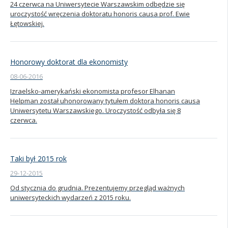
24 czerwca na Uniwersytecie Warszawskim odbędzie się
uroczystość wręczenia doktoratu honoris causa prof. Ewie
Kandydat
Łętowskiej.
Absolwent
Honorowy doktorat dla ekonomisty
08-06-2016
Izraelsko-amerykański ekonomista profesor Elhanan
Helpman został uhonorowany tytułem doktora honoris causa
Uniwersytetu Warszawskiego. Uroczystość odbyła się 8
czerwca.
Taki był 2015 rok
29-12-2015
Od stycznia do grudnia. Prezentujemy przegląd ważnych
uniwersyteckich wydarzeń z 2015 roku.