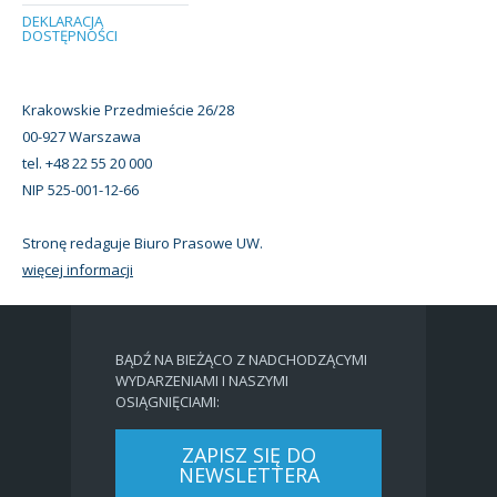
DEKLARACJA
DOSTĘPNOŚCI
Krakowskie Przedmieście 26/28
00-927 Warszawa
tel. +48 22 55 20 000
NIP 525-001-12-66
Stronę redaguje Biuro Prasowe UW.
więcej informacji
BĄDŹ NA BIEŻĄCO Z NADCHODZĄCYMI
WYDARZENIAMI I NASZYMI
OSIĄGNIĘCIAMI:
ZAPISZ SIĘ DO
NEWSLETTERA