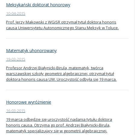
Meksykański doktorat honorowy
10-04-2015
Prof. Jerzy Makowski z WGiSR otrzymał tytuł doktora honoris
causa Uniwersytetu Autonomicznego Stanu Meksyk w Toluce.
Matematyk uhonorowany
19-03-2015
Profesor Andrzej Białynicki-Birula, matematyk, twórca
warszawskiej szkoły geometrii algebraicznej, otrzymał tytuł
doktora honoris causa UW. Uroczystość odbyła się 19 marca.
Honorowe wyróżnienie
16-03-2015
19 marca odbędzie się uroczystość nadania tytułu doktora
honoris causa. Otrzyma go prof. Andrzej Białynicki-Birula,
matematyk specjalizujący się w geometrii algebraicznej.