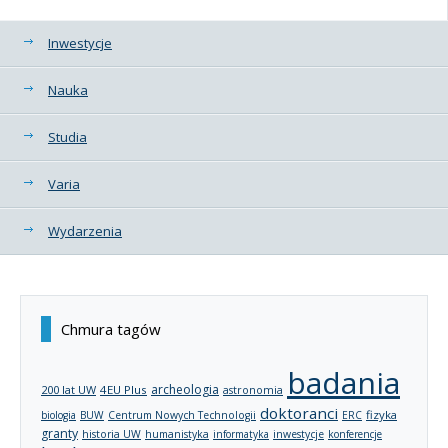
Kategorie
Inwestycje
Nauka
Studia
Varia
Wydarzenia
Chmura tagów
badania
archeologia
200 lat UW
4EU Plus
astronomia
doktoranci
fizyka
biologia
BUW
Centrum Nowych Technologii
ERC
granty
historia UW
humanistyka
informatyka
inwestycje
konferencje