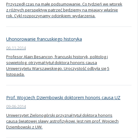
Przyszedł czas na małe podsumowanie. Co tydzień we wtorek
z różnych perspektyw patrzeć będziemy na mijający właśnie
rok. Cykl rozpoczynamy odcinkiem: wydarzenia.
Uhonorowanie francuskiego historyka
06-11-2014
Profesor Alain Besançon, francuski historyk, politolog i
sowietolog, otrzymał tytuł doktora honoris causa
Uniwersytetu Warszawskiego. Uroczystość odbyła się 5
listopada.
Prof. Wojciech Dziembowski doktorem honoris causa UZ
09-06-2014
Uniwersytet Zielonogórski przyznał tytuł doktora honoris
causa światowej sławy astrofizykowi. Jest nim prof. Wojciech
Dziembowski z UW.