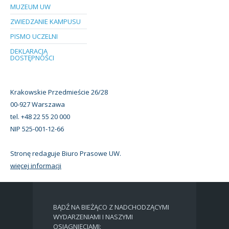
MUZEUM UW
ZWIEDZANIE KAMPUSU
PISMO UCZELNI
DEKLARACJA
DOSTĘPNOŚCI
Krakowskie Przedmieście 26/28
00-927 Warszawa
tel. +48 22 55 20 000
NIP 525-001-12-66
Stronę redaguje Biuro Prasowe UW.
więcej informacji
BĄDŹ NA BIEŻĄCO Z NADCHODZĄCYMI
WYDARZENIAMI I NASZYMI
OSIĄGNIĘCIAMI: