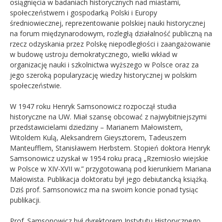
osiągnięcia w badaniach historycznych nad miastami,
społeczeństwem i gospodarką Polski i Europy
średniowiecznej, reprezentowanie polskiej nauki historycznej
na forum międzynarodowym, rozległą działalność publiczną na
rzecz odzyskania przez Polskę niepodległości i zaangażowanie
w budowę ustroju demokratycznego, wielki wkład w
organizację nauki i szkolnictwa wyższego w Polsce oraz za
jego szeroką popularyzację wiedzy historycznej w polskim
społeczeństwie.
W 1947 roku Henryk Samsonowicz rozpoczął studia
historyczne na UW. Miał szansę obcować z najwybitniejszymi
przedstawicielami dziedziny – Marianem Małowistem,
Witoldem Kulą, Aleksandrem Gieysztorem, Tadeuszem
Manteufflem, Stanisławem Herbstem. Stopień doktora Henryk
Samsonowicz uzyskał w 1954 roku pracą „Rzemiosło wiejskie
w Polsce w XIV-XVII w.” przygotowaną pod kierunkiem Mariana
Małowista. Publikacja doktoratu był jego debiutancką książką.
Dziś prof. Samsonowicz ma na swoim koncie ponad tysiąc
publikacji.
Prof. Samsonowicz był dyrektorem Instytutu Historycznego