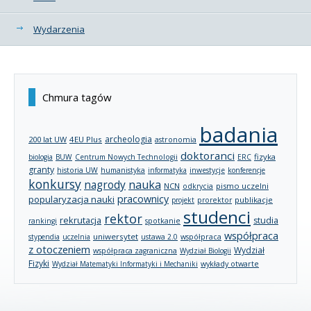
Wydarzenia
Chmura tagów
badania
archeologia
200 lat UW
4EU Plus
astronomia
doktoranci
fizyka
biologia
BUW
Centrum Nowych Technologii
ERC
granty
historia UW
humanistyka
informatyka
inwestycje
konferencje
konkursy
nagrody
nauka
NCN
pismo uczelni
odkrycia
pracownicy
popularyzacja nauki
publikacje
projekt
prorektor
studenci
rektor
rekrutacja
studia
rankingi
spotkanie
współpraca
uniwersytet
stypendia
uczelnia
ustawa 2.0
współpraca
z otoczeniem
Wydział
współpraca zagraniczna
Wydział Biologii
Fizyki
wykłady otwarte
Wydział Matematyki Informatyki i Mechaniki