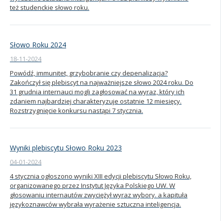
też studenckie słowo roku.
Słowo Roku 2024
18-11-2024
Powódź, immunitet, grzybobranie czy depenalizacja?
Zakończył się plebiscyt na najważniejsze słowo 2024 roku. Do
31 grudnia internauci mogli zagłosować na wyraz, który ich
zdaniem najbardziej charakteryzuje ostatnie 12 miesięcy.
Rozstrzygnięcie konkursu nastąpi 7 stycznia.
Wyniki plebiscytu Słowo Roku 2023
04-01-2024
4 stycznia ogłoszono wyniki XIII edycji plebiscytu Słowo Roku,
organizowanego przez Instytut Języka Polskiego UW. W
głosowaniu internautów zwyciężył wyraz wybory. a kapituła
językoznawców wybrała wyrażenie sztuczna inteligencja.