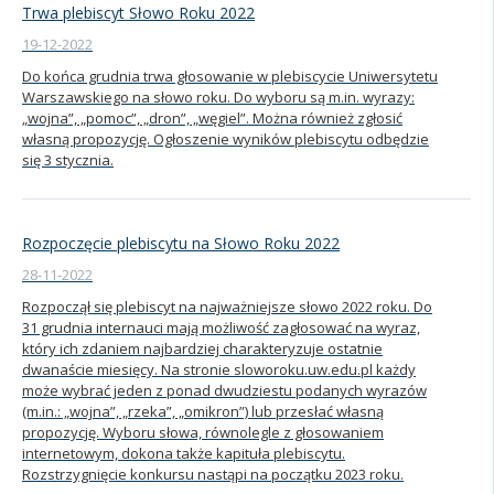
Trwa plebiscyt Słowo Roku 2022
19-12-2022
Do końca grudnia trwa głosowanie w plebiscycie Uniwersytetu
Warszawskiego na słowo roku. Do wyboru są m.in. wyrazy:
„wojna”, „pomoc”, „dron”, „węgiel”. Można również zgłosić
własną propozycję. Ogłoszenie wyników plebiscytu odbędzie
się 3 stycznia.
Rozpoczęcie plebiscytu na Słowo Roku 2022
28-11-2022
Rozpoczął się plebiscyt na najważniejsze słowo 2022 roku. Do
31 grudnia internauci mają możliwość zagłosować na wyraz,
który ich zdaniem najbardziej charakteryzuje ostatnie
dwanaście miesięcy. Na stronie sloworoku.uw.edu.pl każdy
może wybrać jeden z ponad dwudziestu podanych wyrazów
(m.in.: „wojna”, „rzeka”, „omikron”) lub przesłać własną
propozycję. Wyboru słowa, równolegle z głosowaniem
internetowym, dokona także kapituła plebiscytu.
Rozstrzygnięcie konkursu nastąpi na początku 2023 roku.