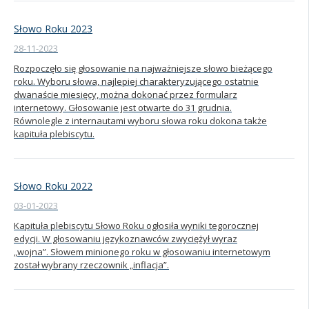
Słowo Roku 2023
28-11-2023
Rozpoczęło się głosowanie na najważniejsze słowo bieżącego
roku. Wyboru słowa, najlepiej charakteryzującego ostatnie
dwanaście miesięcy, można dokonać przez formularz
internetowy. Głosowanie jest otwarte do 31 grudnia.
Równolegle z internautami wyboru słowa roku dokona także
kapituła plebiscytu.
Słowo Roku 2022
03-01-2023
Kapituła plebiscytu Słowo Roku ogłosiła wyniki tegorocznej
edycji. W głosowaniu językoznawców zwyciężył wyraz
„wojna”. Słowem minionego roku w głosowaniu internetowym
został wybrany rzeczownik „inflacja”.