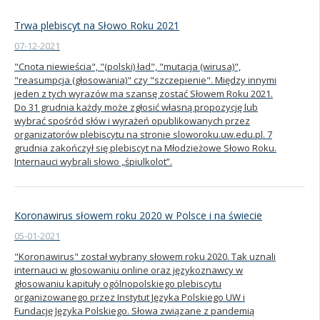
Trwa plebiscyt na Słowo Roku 2021
07-12-2021
"Cnota niewieścia", "(polski) ład", "mutacja (wirusa)",
"reasumpcja (głosowania)" czy "szczepienie". Między innymi
jeden z tych wyrazów ma szansę zostać Słowem Roku 2021.
Do 31 grudnia każdy może zgłosić własną propozycję lub
wybrać spośród słów i wyrażeń opublikowanych przez
organizatorów plebiscytu na stronie sloworoku.uw.edu.pl. 7
grudnia zakończył się plebiscyt na Młodzieżowe Słowo Roku.
Internauci wybrali słowo „śpiulkolot”.
Koronawirus słowem roku 2020 w Polsce i na świecie
05-01-2021
"Koronawirus" został wybrany słowem roku 2020. Tak uznali
internauci w głosowaniu online oraz językoznawcy w
głosowaniu kapituły ogólnopolskiego plebiscytu
organizowanego przez Instytut Języka Polskiego UW i
Fundację Języka Polskiego. Słowa związane z pandemią