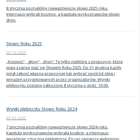
8 stycznia poznaliśmy najważniejsze słowo 2025 roku.
Kandydat
Internauci wybrali kosmos, a kapituła językoznawców słowo
dron.
Absolwent
Słowo Roku 2025
02-12-2025
„Kosmos”, „głosy”, „dron”. To tylko niektóre z propozycji, które
mają szansę stać się Słowem Roku 2025. Do 31 grudnia każdy
mógł zgłosić własną propozycję lub wybrać spośród słów i
wyrażeń przygotowanych przez organizatorów. Wyniki
plebiscytu zostaną ogłoszone 8 stycznia o godz. 10.00.
Wyniki plebiscytu Słowo Roku 2024
07-01-2025
7 stycznia poznaliśmy najważniejsze słowo 2024 roku.
Kapituła językoznawców wybrała koalicję, a internauci
wyrażenie sztuczna inteligencja. Po raz pierwszy wyłoniono