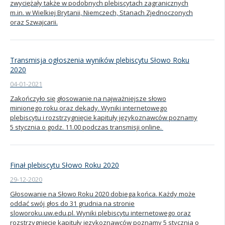
zwyciężały także w podobnych plebiscytach zagranicznych
m.in. w Wielkiej Brytanii, Niemczech, Stanach Zjednoczonych
oraz Szwajcarii.
Transmisja ogłoszenia wyników plebiscytu Słowo Roku
2020
04-01-2021
Zakończyło się głosowanie na najważniejsze słowo
minionego roku oraz dekady. Wyniki internetowego
plebiscytu i rozstrzygnięcie kapituły językoznawców poznamy
5 stycznia o godz. 11.00 podczas transmisji online.
Finał plebiscytu Słowo Roku 2020
29-12-2020
Głosowanie na Słowo Roku 2020 dobiega końca. Każdy może
oddać swój głos do 31 grudnia na stronie
sloworoku.uw.edu.pl. Wyniki plebiscytu internetowego oraz
rozstrzygnięcie kapituły językoznawców poznamy 5 stycznia o