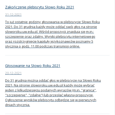
Zakończenie plebiscytu Słowo Roku 2021
31-12-2021
To już ostatnie godziny głosowania w plebiscycie Słowo Roku
2021. Do 31 grudnia każdy może oddać swój głos na stronie
sloworoku.uw.edu.pl. Wśród propozycji znajdują się m.in.:
szczepienie oraz zdalny. Wyniki plebiscytu internetowego
oraz rozstrzygnięcie kapituły językoznawców poznamy 5
stycznia o godz. 11.00 podczas transmisji online.
Głosowanie na Słowo Roku 2021
20-12-2021
Do 31 grudnia można oddać głos w plebiscycie na Słowo Roku
2021. Na stronie sloworoku.uw.edu.pl każdy może wybrać
jeden z kilkudziesięciu podanych wyrazów (m.in. "granica",
"szczepienie", "zdalne") lub przesłać własną propozycję.
Ogłoszenie wyników plebiscytu odbędzie się w pierwszych
dniach stycznia.