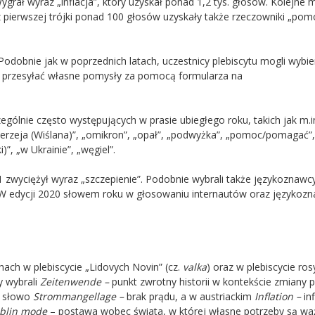
rał wyraz „inflacja”, który uzyskał ponad 1,2 tys. głosów. Kolejne 
 pierwszej trójki ponad 100 głosów uzyskały także rzeczowniki „pom
odobnie jak w poprzednich latach, uczestnicy plebiscytu mogli wybie
ub przesyłać własne pomysły za pomocą formularza na
gólnie często występujących w prasie ubiegłego roku, takich jak m.in
mierzeja (Wiślana)”, „omikron”, „opał”, „podwyżka”, „pomoc/pomagać”,
i)”, „w Ukrainie”, „węgiel”.
zwyciężył wyraz „szczepienie”. Podobnie wybrali także językoznawcy
 W edycji 2020 słowem roku w głosowaniu internautów oraz języko
ach w plebiscycie „Lidovych Novin” (cz.
valka
) oraz w plebiscycie ros
y wybrali
Zeitenwende –
punkt zwrotny historii w kontekście zmiany po
o słowo
Strommangellage –
brak prądu, a w austriackim
Inflation –
in
blin mode
– postawa wobec świata, w której własne potrzeby są wa