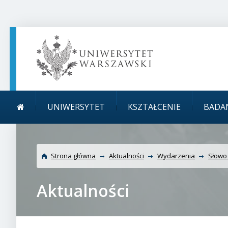
TREŚĆ STRONY
MENU GŁÓWNE
WYSZUKIWARKA
SOCIAL MEDIA
STOPKA STRONY
Menu główne
UNIWERSYTET
KSZTAŁCENIE
BADA
Strona główna
Aktualności
Wydarzenia
Słowo
Aktualności