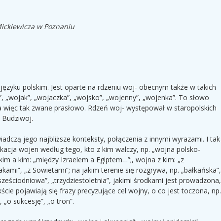
Mickiewicza w Poznaniu
języku polskim. Jest oparte na rdzeniu woj- obecnym także w takich
, „wojak”, „wojaczka”, „wojsko”, „wojenny”, „wojenka”. To słowo
 a więc tak zwane prasłowo. Rdzeń woj- występował w staropolskich
 Budziwoj.
adczą jego najbliższe konteksty, połączenia z innymi wyrazami. I tak
ikacja wojen według tego, kto z kim walczy, np. „wojna polsko-
kim a kim: „między Izraelem a Egiptem…”;, wojna z kim: „z
kami”, „z Sowietami”; na jakim terenie się rozgrywa, np. „bałkańska”,
 „sześciodniowa”, „trzydziestoletnia”, jakimi środkami jest prowadzona,
cie pojawiają się frazy precyzujące cel wojny, o co jest toczona, np.
 „o sukcesję”, „o tron”.