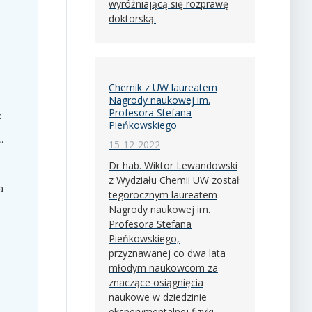
wyróżniającą się rozprawę
doktorską.
Chemik z UW laureatem
Nagrody naukowej im.
Profesora Stefana
e
Pieńkowskiego
”
15-12-2022
Dr hab. Wiktor Lewandowski
z Wydziału Chemii UW został
a
tegorocznym laureatem
Nagrody naukowej im.
Profesora Stefana
Pieńkowskiego,
przyznawanej co dwa lata
młodym naukowcom za
znaczące osiągnięcia
naukowe w dziedzinie
eksperymentalnej fizyki,