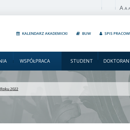
A
Włącz wysoki 
A
KALENDARZ AKADEMICKI
BUW
SPIS PRACO
Uniwersytet Warsza
NIA
WSPÓŁPRACA
STUDENT
DOKTORAN
 Roku 2022