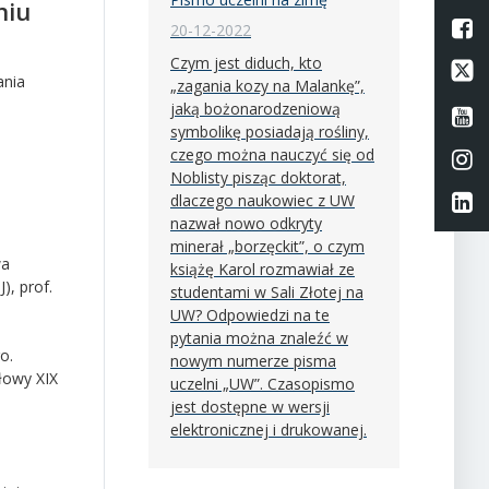
niu
L
20-12-2022
Czym jest diduch, kto
Li
ania
„zagania kozy na Malankę”,
jaką bożonarodzeniową
Li
symbolikę posiadają rośliny,
czego można nauczyć się od
Li
Noblisty pisząc doktorat,
Li
dlaczego naukowiec z UW
nazwał nowo odkryty
minerał „borzęckit”, o czym
wa
książę Karol rozmawiał ze
), prof.
studentami w Sali Złotej na
UW? Odpowiedzi na te
pytania można znaleźć w
o.
nowym numerze pisma
łowy XIX
uczelni „UW”. Czasopismo
jest dostępne w wersji
elektronicznej i drukowanej.