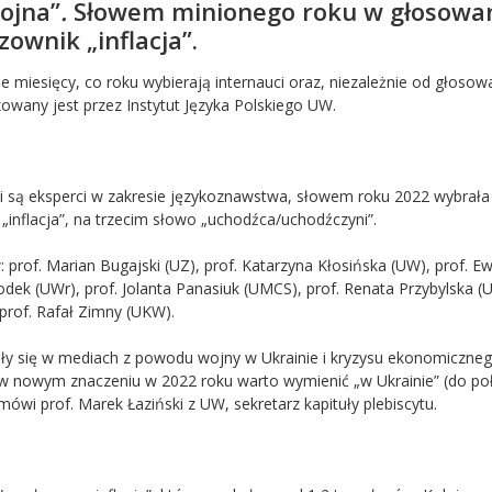
ojna”
.
Słowem minionego roku w głosowa
ownik „inflacja”.
e miesięcy, co roku wybierają internauci oraz, niezależnie od głosow
owany jest przez Instytut Języka Polskiego UW.
ami są eksperci w zakresie językoznawstwa, słowem roku 2022 wybrała
„inflacja”, na trzecim słowo „uchodźca/uchodźczyni”.
 prof. Marian Bugajski (UZ), prof. Katarzyna Kłosińska (UW), prof. E
odek (UWr), prof. Jolanta Panasiuk (UMCS), prof. Renata Przybylska (UJ
prof. Rafał Zimny (UKW).
ały się w mediach z powodu wojny w Ukrainie i kryzysu ekonomiczneg
 nowym znaczeniu w 2022 roku warto wymienić „w Ukrainie” (do po
mówi prof. Marek Łaziński z UW, sekretarz kapituły plebiscytu.