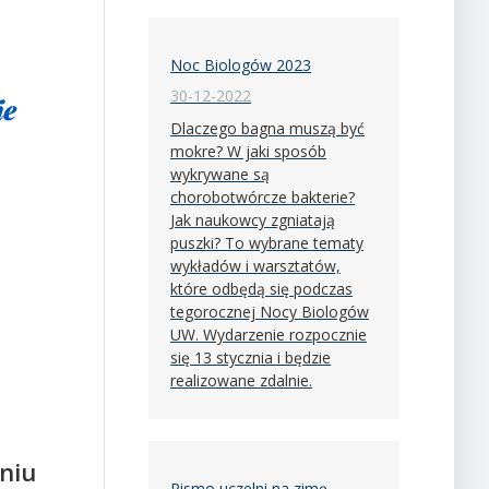
Noc Biologów 2023
30-12-2022
Dlaczego bagna muszą być
mokre? W jaki sposób
wykrywane są
chorobotwórcze bakterie?
Jak naukowcy zgniatają
puszki? To wybrane tematy
wykładów i warsztatów,
które odbędą się podczas
tegorocznej Nocy Biologów
UW. Wydarzenie rozpocznie
się 13 stycznia i będzie
realizowane zdalnie.
aniu
Pismo uczelni na zimę