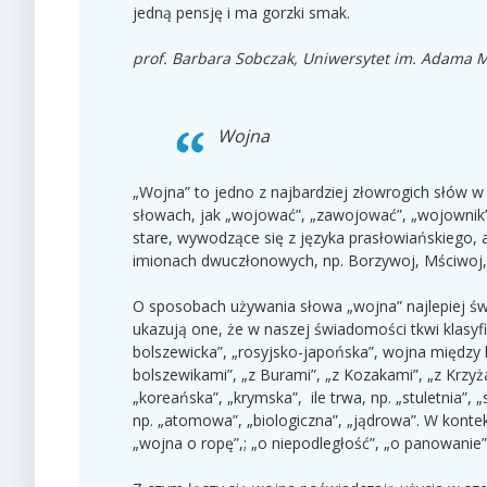
jedną pensję i ma gorzki smak.
prof. Barbara Sobczak, Uniwersytet im. Adama 
Wojna
„Wojna” to jedno z najbardziej złowrogich słów w 
słowach, jak „wojować”, „zawojować”, „wojownik”
stare, wywodzące się z języka prasłowiańskiego,
imionach dwuczłonowych, np. Borzywoj, Mściwoj,
O sposobach używania słowa „wojna” najlepiej świ
ukazują one, że w naszej świadomości tkwi klasyf
bolszewicka”, „rosyjsko-japońska”, wojna między 
bolszewikami”, „z Burami”, „z Kozakami”, „z Krzyża
„koreańska”, „krymska”, ile trwa, np. „stuletnia”,
np. „atomowa”, „biologiczna”, „jądrowa”. W kontekś
„wojna o ropę”,; „o niepodległość”, „o panowanie”,