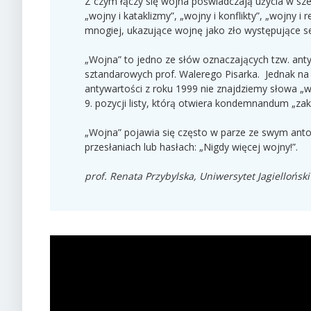
Z czym łączy się wojna poświadczają użycia w sze
„wojny i kataklizmy”, „wojny i konflikty”, „wojny i 
mnogiej, ukazujące wojnę jako zło występujące ser
„Wojna” to jedno ze słów oznaczających tzw. anty
sztandarowych prof. Walerego Pisarka. Jednak na 
antywartości z roku 1999 nie znajdziemy słowa „
9. pozycji listy, którą otwiera kondemnandum „za
„Wojna” pojawia się często w parze ze swym anto
przesłaniach lub hasłach: „Nigdy więcej wojny!”.
prof. Renata Przybylska, Uniwersytet Jagielloński