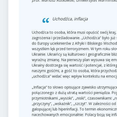
prof. Mariusz Rutkowski, Uniwersytet Warmińsk
Uchodźca, inflacja
Uchodźca to osoba, która musi opuścić swój kraj
zagrożenia i prześladowanie. „Uchodźca” było ju
do Europy uciekinierów z Afryki i Bliskiego Wscho
wszystkim lęk przed terroryzmem. W tym roku sło
Ukrainie. Ukraińcy są kulturowo i geograficznie 
wyraźną zmianę. Na pierwszy plan wysuwa się emp
Ukrainy dostrzega się wartość i potencjał, z któ
naszymi gośćmi, a gość to osoba, która przychodz
„uchodźca” widać więc wpływ kontekstu na emoc
„
Inflacja” to słowo opisujące zjawisko utrzymują
połączonego z dużą utratą wartości pieniądza. Po
przymiotnikami „wysoki”, „niski”, czasownikami: „
„przyczyny”, „wskaźnik”, „szczyt”. W zależności od
galopującej lub hiperinflacji. To termin ekonomic
nacechowanych emocjonalnie: Polacy boją się inflacj