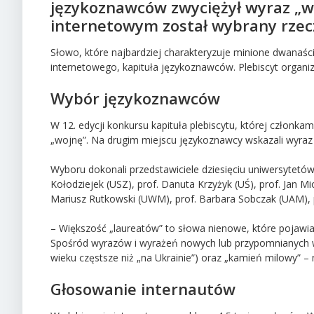
językoznawców zwyciężył wyraz „w
internetowym został wybrany rzecz
Słowo, które najbardziej charakteryzuje minione dwanaści
internetowego, kapituła językoznawców. Plebiscyt organiz
Wybór językoznawców
W 12. edycji konkursu kapituła plebiscytu, której członk
„wojnę”. Na drugim miejscu językoznawcy wskazali wyraz 
Wyboru dokonali przedstawiciele dziesięciu uniwersytetów:
Kołodziejek (USZ), prof. Danuta Krzyżyk (UŚ), prof. Jan Mi
Mariusz Rutkowski (UWM), prof. Barbara Sobczak (UAM), 
– Większość „laureatów” to słowa nienowe, które pojawi
Spośród wyrazów i wyrażeń nowych lub przypomnianych w
wieku częstsze niż „na Ukrainie”) oraz „kamień milowy” – 
Głosowanie internautów