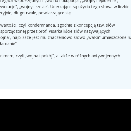
regach współrzędnych: „wojna i okupacja”; „wojny i epidemie”,
rewolucje”, „wojny i rzezie”. Uderzające są użycia tego słowa w liczbie
yjnie, długotrwale, powtarzające się.
wartości, czyli kondemnanda, zgodnie z koncepcją tzw. słów
sporządzonej przez prof. Pisarka liście słów nazywających
wojna”, najbliższe jest mu znaczeniowo słowo „walka” umieszczone n
kłamanie”.
nimem, czyli „wojna i pokój”, a także w różnych antywojennych