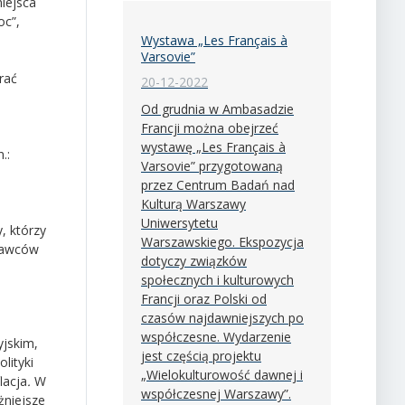
miejsca
oc”,
Wystawa „Les Français à
Varsovie”
rać
20-12-2022
Od grudnia w Ambasadzie
Francji można obejrzeć
wystawę „Les Français à
.:
Varsovie” przygotowaną
przez Centrum Badań nad
Kulturą Warszawy
Uniwersytetu
, którzy
Warszawskiego. Ekspozycja
znawców
dotyczy związków
społecznych i kulturowych
Francji oraz Polski od
czasów najdawniejszych po
współczesne. Wydarzenie
yjskim,
jest częścią projektu
lityki
„Wielokulturowość dawnej i
flacja
.
W
współczesnej Warszawy”.
żniejsze