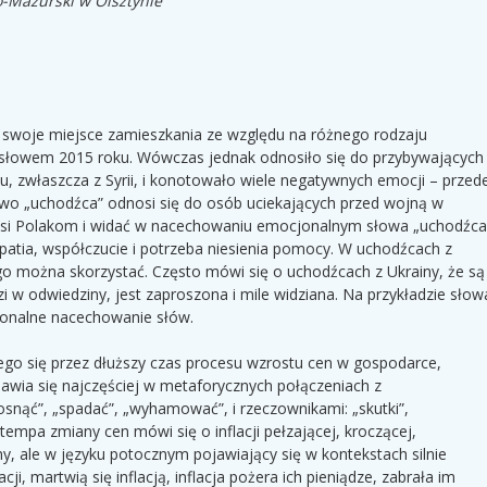
o-Mazurski w Olsztynie
, swoje miejsce zamieszkania ze względu na różnego rodzaju
ż słowem 2015 roku. Wówczas jednak odnosiło się do przybywających
du, zwłaszcza z Syrii, i konotowało wiele negatywnych emocji – przed
wo „uchodźca” odnosi się do osób uciekających przed wojną w
bliżsi Polakom i widać w nacechowaniu emocjonalnym słowa „uchodźca
atia, współczucie i potrzeba niesienia pomocy. W uchodźcach z
rego można skorzystać. Często mówi się o uchodźcach z Ukrainy, że są
i w odwiedziny, jest zaproszona i mile widziana. Na przykładzie słow
jonalne nacechowanie słów.
cego się przez dłuższy czas procesu wzrostu cen w gospodarce,
jawia się najczęściej w metaforycznych połączeniach z
rosnąć”, „spadać”, „wyhamować”, i rzeczownikami: „skutki”,
 tempa zmiany cen mówi się o inflacji pełzającej, kroczącej,
zny, ale w języku potocznym pojawiający się w kontekstach silnie
i, martwią się inflacją, inflacja pożera ich pieniądze, zabrała im