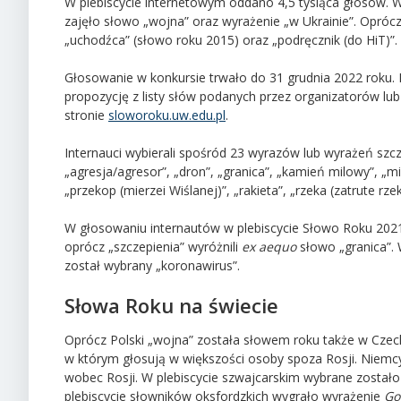
W plebiscycie internetowym oddano 4,5 tysiąca głosów. Wyg
zajęło słowo „wojna” oraz wyrażenie „w Ukrainie”. Oprócz
„uchodźca” (słowo roku 2015) oraz „podręcznik (do HiT)”.
Głosowanie w konkursie trwało do 31 grudnia 2022 roku. P
propozycję z listy słów podanych przez organizatorów l
stronie
sloworoku.uw.edu.pl
.
Internauci wybierali spośród 23 wyrazów lub wyrażeń szcze
„agresja/agresor”, „dron”, „granica”, „kamień milowy”, „
„przekop (mierzei Wiślanej)”, „rakieta”, „rzeka (zatrute rzek
W głosowaniu internautów w plebiscycie Słowo Roku 2021 
oprócz „szczepienia” wyróżnili
ex aequo
słowo „granica”.
został wybrany „koronawirus”.
Słowa Roku na świecie
Oprócz Polski „wojna” została słowem roku także w Czech
w którym głosują w większości osoby spoza Rosji. Niemc
wobec Rosji. W plebiscycie szwajcarskim wybrane został
plebiscycie słowników oksfordzkich wygrało wyrażenie
Go