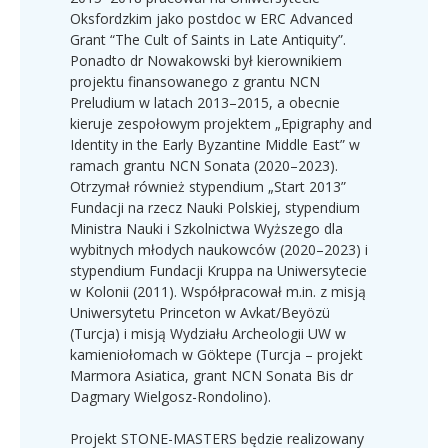
Oksfordzkim jako postdoc w ERC Advanced
Grant “The Cult of Saints in Late Antiquity”.
Ponadto dr Nowakowski był kierownikiem
projektu finansowanego z grantu NCN
Preludium w latach 2013–2015, a obecnie
kieruje zespołowym projektem „Epigraphy and
Identity in the Early Byzantine Middle East” w
ramach grantu NCN Sonata (2020–2023).
Otrzymał również stypendium „Start 2013”
Fundacji na rzecz Nauki Polskiej, stypendium
Ministra Nauki i Szkolnictwa Wyższego dla
wybitnych młodych naukowców (2020–2023) i
stypendium Fundacji Kruppa na Uniwersytecie
w Kolonii (2011). Współpracował m.in. z misją
Uniwersytetu Princeton w Avkat/Beyözü
(Turcja) i misją Wydziału Archeologii UW w
kamieniołomach w Göktepe (Turcja – projekt
Marmora Asiatica, grant NCN Sonata Bis dr
Dagmary Wielgosz-Rondolino).
Projekt STONE-MASTERS będzie realizowany