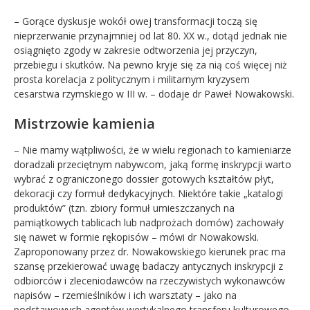
– Gorące dyskusje wokół owej transformacji toczą się
nieprzerwanie przynajmniej od lat 80. XX w., dotąd jednak nie
osiągnięto zgody w zakresie odtworzenia jej przyczyn,
przebiegu i skutków. Na pewno kryje się za nią coś więcej niż
prosta korelacja z politycznym i militarnym kryzysem
cesarstwa rzymskiego w III w. – dodaje dr Paweł Nowakowski.
Mistrzowie kamienia
– Nie mamy wątpliwości, że w wielu regionach to kamieniarze
doradzali przeciętnym nabywcom, jaką formę inskrypcji warto
wybrać z ograniczonego dossier gotowych kształtów płyt,
dekoracji czy formuł dedykacyjnych. Niektóre takie „katalogi
produktów” (tzn. zbiory formuł umieszczanych na
pamiątkowych tablicach lub nadprożach domów) zachowały
się nawet w formie rękopisów – mówi dr Nowakowski.
Zaproponowany przez dr. Nowakowskiego kierunek prac ma
szansę przekierować uwagę badaczy antycznych inskrypcji z
odbiorców i zleceniodawców na rzeczywistych wykonawców
napisów – rzemieślników i ich warsztaty – jako na
podstawowych agentów wertykalnego transferu kulturowego.