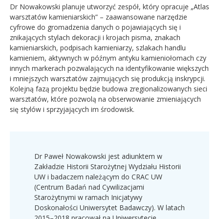
Dr Nowakowski planuje utworzyć zespół, który opracuje „Atlas
warsztatów kamieniarskich” – zaawansowane narzędzie
cyfrowe do gromadzenia danych o pojawiających się i
znikających stylach dekoracji i krojach pisma, znakach
kamieniarskich, podpisach kamieniarzy, szlakach handlu
kamieniem, aktywnych w późnym antyku kamieniołomach czy
innych markerach pozwalających na identyfikowanie większych
i mniejszych warsztatów zajmujących się produkcją inskrypcji.
Kolejną fazą projektu będzie budowa zregionalizowanych sieci
warsztatów, które pozwolą na obserwowanie zmieniających
się stylów i sprzyjających im środowisk.
Dr Paweł Nowakowski jest adiunktem w
Zakładzie Historii Starożytnej Wydziału Historii
UW i badaczem należącym do CRAC UW
(Centrum Badań nad Cywilizacjami
Starożytnymi w ramach Inicjatywy
Doskonałości Uniwersytet Badawczy). W latach
2015–2018 pracował na Uniwersytecie