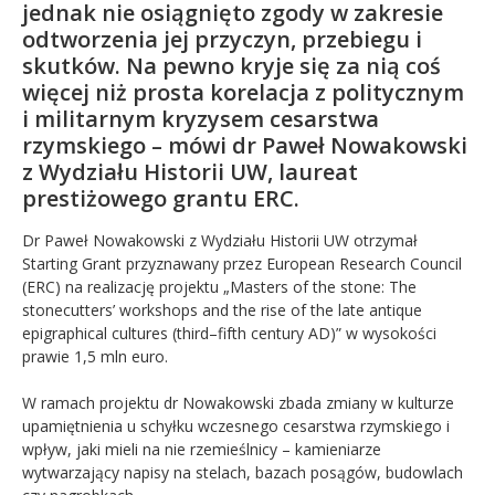
jednak nie osiągnięto zgody w zakresie
odtworzenia jej przyczyn, przebiegu i
skutków. Na pewno kryje się za nią coś
więcej niż prosta korelacja z politycznym
i militarnym kryzysem cesarstwa
rzymskiego – mówi dr Paweł Nowakowski
z Wydziału Historii UW, laureat
prestiżowego grantu ERC.
Dr Paweł Nowakowski z Wydziału Historii UW otrzymał
Starting Grant przyznawany przez European Research Council
(ERC) na realizację projektu „Masters of the stone: The
stonecutters’ workshops and the rise of the late antique
epigraphical cultures (third–fifth century AD)” w wysokości
prawie 1,5 mln euro.
W ramach projektu dr Nowakowski zbada zmiany w kulturze
upamiętnienia u schyłku wczesnego cesarstwa rzymskiego i
wpływ, jaki mieli na nie rzemieślnicy – kamieniarze
wytwarzający napisy na stelach, bazach posągów, budowlach