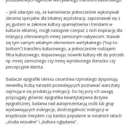
– Jeśli zdarzyło się, że kamieniarze jednocześnie wykonywali
zlecenia specjalne dla lokalnej arystokracji, zapoznawali się z
jej gustem w zakresie kultury upamiętnienia i trendami w
kulturze elitarnej, mogli następnie czerpać z nich inspirację dla
inskrypcji oferowanych mniej zamożnym nabywcom. Stawali
się tym samym witalnym elementem wertykalnego (“top-to-
bottom”) transferu kulturowego, a jednocześnie rodzajem
filtra kulturowego, dopasowując nowinki kultury elit do potrzeb
np. mniej zamożnego czy mniej wyrobionego literacko czy
percepcyjnie klienta.
Badacze epigrafiki okresu cesarstwa rzymskiego dysponują
niewielką liczbą narzędzi pozwalających poznawać warsztaty
zajmujące się produkcją inskrypcji. Do tej pory ich uwagę
przyciągały głównie: epigrafika kwantytatywna (krzywe
epigraficzne), badania nad autoprezentacją osób lub grup
wystawiających inskrypcje, dostrzegalność inskrypcji w
krajobrazie miejskim czy bardzo popularne w ostatnich latach
„studia wizualne” i „kultura oglądania”.