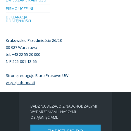
PISMO UCZELNI
DEKLARACJA
DOSTĘPNOŚCI
Krakowskie Przedmieście 26/28
00-927 Warszawa
tel. +48 22 55 20 000
NIP 525-001-12-66
Stronę redaguje Biuro Prasowe UW.
więcej informacji
BĄDŹ NA BIEŻĄCO Z NADCHODZĄCYMI
WYDARZENIAMI I NASZYMI
OSIĄGNIĘCIAMI: