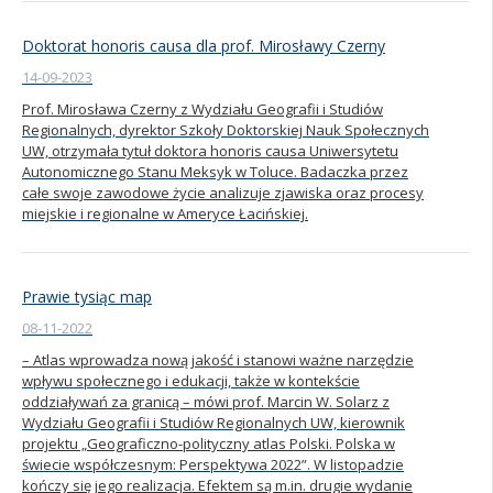
Doktorat honoris causa dla prof. Mirosławy Czerny
14-09-2023
Prof. Mirosława Czerny z Wydziału Geografii i Studiów
Regionalnych, dyrektor Szkoły Doktorskiej Nauk Społecznych
UW, otrzymała tytuł doktora honoris causa Uniwersytetu
Autonomicznego Stanu Meksyk w Toluce. Badaczka przez
całe swoje zawodowe życie analizuje zjawiska oraz procesy
miejskie i regionalne w Ameryce Łacińskiej.
Prawie tysiąc map
08-11-2022
– Atlas wprowadza nową jakość i stanowi ważne narzędzie
wpływu społecznego i edukacji, także w kontekście
oddziaływań za granicą – mówi prof. Marcin W. Solarz z
Wydziału Geografii i Studiów Regionalnych UW, kierownik
projektu „Geograficzno-polityczny atlas Polski. Polska w
świecie współczesnym: Perspektywa 2022”. W listopadzie
kończy się jego realizacja. Efektem są m.in. drugie wydanie