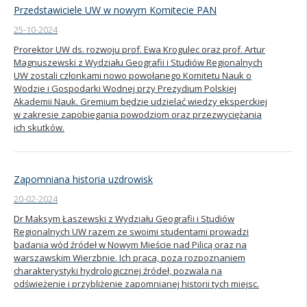
Przedstawiciele UW w nowym Komitecie PAN
25-10-2024
Prorektor UW ds. rozwoju prof. Ewa Krogulec oraz prof. Artur
Magnuszewski z Wydziału Geografii i Studiów Regionalnych
UW zostali członkami nowo powołanego Komitetu Nauk o
Wodzie i Gospodarki Wodnej przy Prezydium Polskiej
Akademii Nauk. Gremium będzie udzielać wiedzy eksperckiej
w zakresie zapobiegania powodziom oraz przezwyciężania
ich skutków.
Zapomniana historia uzdrowisk
20-02-2024
Dr Maksym Łaszewski z Wydziału Geografii i Studiów
Regionalnych UW razem ze swoimi studentami prowadzi
badania wód źródeł w Nowym Mieście nad Pilicą oraz na
warszawskim Wierzbnie. Ich praca, poza rozpoznaniem
charakterystyki hydrologicznej źródeł, pozwala na
odświeżenie i przybliżenie zapomnianej historii tych miejsc.