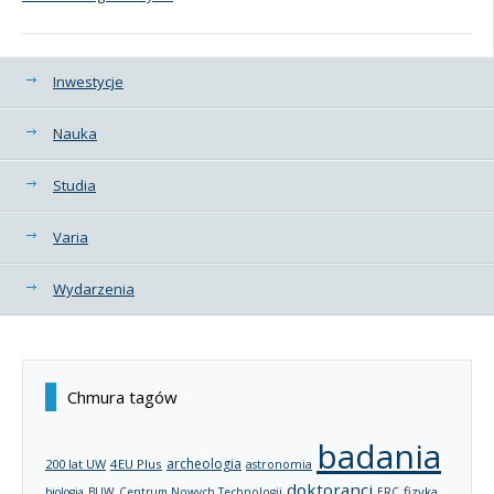
Kategorie
Inwestycje
Nauka
Studia
Varia
Wydarzenia
Chmura tagów
badania
archeologia
200 lat UW
4EU Plus
astronomia
doktoranci
fizyka
biologia
BUW
Centrum Nowych Technologii
ERC