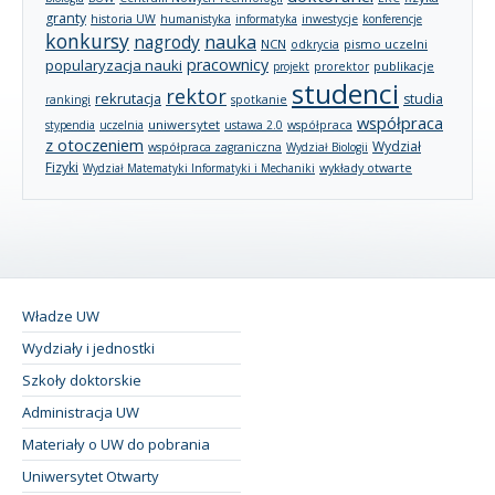
granty
historia UW
humanistyka
informatyka
inwestycje
konferencje
konkursy
nagrody
nauka
NCN
pismo uczelni
odkrycia
pracownicy
popularyzacja nauki
publikacje
projekt
prorektor
studenci
rektor
rekrutacja
studia
rankingi
spotkanie
współpraca
uniwersytet
stypendia
uczelnia
ustawa 2.0
współpraca
z otoczeniem
Wydział
współpraca zagraniczna
Wydział Biologii
Fizyki
wykłady otwarte
Wydział Matematyki Informatyki i Mechaniki
Władze UW
Wydziały i jednostki
Szkoły doktorskie
Administracja UW
Materiały o UW do pobrania
Uniwersytet Otwarty