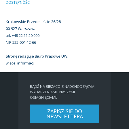
DOSTĘPNOŚCI
Krakowskie Przedmieście 26/28
00-927 Warszawa
tel. +48 22 55 20 000
NIP 525-001-12-66
Stronę redaguje Biuro Prasowe UW.
więcej informacji
BĄDŹ NA BIEŻĄCO Z NADCHODZĄCYMI
WYDARZENIAMI I NASZYMI
OSIĄGNIĘCIAMI:
ZAPISZ SIĘ DO
NEWSLETTERA