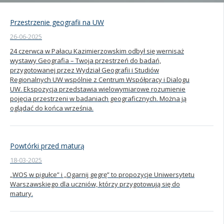
Kandydat
Przestrzenie geografii na UW
26-06-2025
Absolwent
24 czerwca w Pałacu Kazimierzowskim odbył się wernisaż
wystawy Geografia – Twoja przestrzeń do badań,
przygotowanej przez Wydział Geografii i Studiów
Regionalnych UW wspólnie z Centrum Współpracy i Dialogu
UW. Ekspozycja przedstawia wielowymiarowe rozumienie
pojęcia przestrzeni w badaniach geograficznych. Można ją
oglądać do końca września.
Powtórki przed maturą
18-03-2025
„WOS w pigułce” i „Ogarnij gegrę” to propozycje Uniwersytetu
Warszawskiego dla uczniów, którzy przygotowują się do
matury.