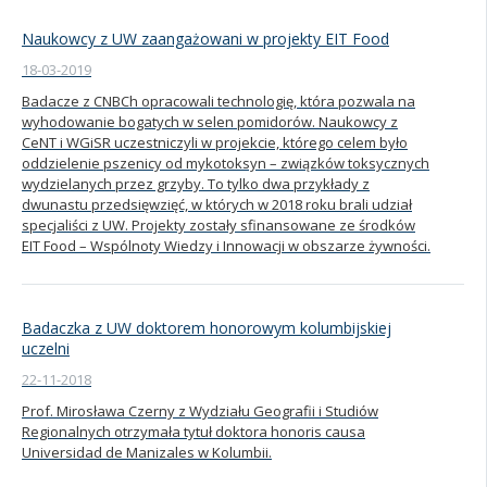
Naukowcy z UW zaangażowani w projekty EIT Food
18-03-2019
Badacze z CNBCh opracowali technologię, która pozwala na
wyhodowanie bogatych w selen pomidorów. Naukowcy z
CeNT i WGiSR uczestniczyli w projekcie, którego celem było
oddzielenie pszenicy od mykotoksyn – związków toksycznych
wydzielanych przez grzyby. To tylko dwa przykłady z
dwunastu przedsięwzięć, w których w 2018 roku brali udział
specjaliści z UW. Projekty zostały sfinansowane ze środków
EIT Food – Wspólnoty Wiedzy i Innowacji w obszarze żywności.
Badaczka z UW doktorem honorowym kolumbijskiej
uczelni
22-11-2018
Prof. Mirosława Czerny z Wydziału Geografii i Studiów
Regionalnych otrzymała tytuł doktora honoris causa
Universidad de Manizales w Kolumbii.