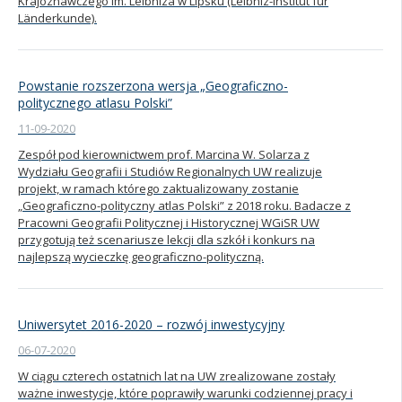
Krajoznawczego im. Leibniza w Lipsku (Leibniz-Institut für
Länderkunde).
Powstanie rozszerzona wersja „Geograficzno-
politycznego atlasu Polski”
11-09-2020
Zespół pod kierownictwem prof. Marcina W. Solarza z
Wydziału Geografii i Studiów Regionalnych UW realizuje
projekt, w ramach którego zaktualizowany zostanie
„Geograficzno-polityczny atlas Polski” z 2018 roku. Badacze z
Pracowni Geografii Politycznej i Historycznej WGiSR UW
przygotują też scenariusze lekcji dla szkół i konkurs na
najlepszą wycieczkę geograficzno-polityczną.
Uniwersytet 2016-2020 – rozwój inwestycyjny
06-07-2020
W ciągu czterech ostatnich lat na UW zrealizowane zostały
ważne inwestycje, które poprawiły warunki codziennej pracy i