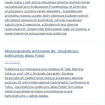
nauki. Jedną z nich jest przebudowa Gmachu Audytoryjnego
na kampusie przy Krakowskim Przedmieściu. W 2016 roku
uruchomiony został program wieloletni – kompleksowy
programu rozwoju uczelni, który obejmuje budowę nowych
lub remont istniejących budynków. Od jego inauguracji
zakończono 2 inwestycje, a 8 kolejnych jest obecnie
realizowanych. Uniwersytet Warszawski stale się zmienia, a
nowe inwestycje wzmacniają jego potencjał.
Międzynarodowe wyróżnienie dla „Geograficzno-
politycznego atlasu Polski”
22-07-2019
Publikacja przygotowana pod redakcją dr. hab. Marcina
Solarza, prof. UW z Wydziału Geografii i Studiów
Regionalnych zajęła trzecie miejsce w kategorii atlasów
podczas 29. edycji International Cartographic Conference w
Tokio. „Geograficzno-polityczny atlas Polski” był częścią
międzynarodowej wystawy prezentującej prace
kartograficzne z całego świata.