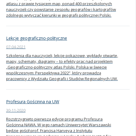
atlasu z prawie tysiącem map, ponad 400 przeszkolonych
nauczycieli czy powstanie zespołu geografów i kartografów
zdolnego wytyczać kierunki w geografii politycznej Polski.
Lekcje geograficzno-polityczne
07-04-2021
Szkolenia dla nauczycieli, lekcje pokazowe, wykłady otwarte,
mapy, schematy, diagramy – to efekty prac nad projektem
„Geograficzno-polityczny atlas Polski. Polska w świecie
współczesnym: Perspektywa 2022”, który prowadzą
pracownicy z Wydziału Geografii i Studiów Regionalnych UW.
Profesura Gościnna na UW
30-11-2020
Rozstrzygnięto pierwszą edycję programu Profesura
Gościnna NAWA. W jego ramach Uniwersytet Warszawski
będzie gościł prof. Francisa Harveya z Instytutu