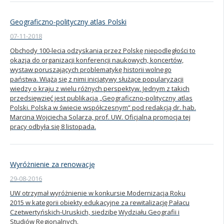
Geograficzno-polityczny atlas Polski
07-11-2018
Obchody 100-lecia odzyskania przez Polskę niepodległości to
okazja do organizacji konferencji naukowych, koncertów,
wystaw poruszających problematykę historii wolnego
państwa. Wiążą się z nimi inicjatywy służące popularyzacji
wiedzy o kraju z wielu różnych perspektyw. Jednym z takich
przedsięwzięć jest publikacja „Geograficzno-polityczny atlas
Polski. Polska w świecie współczesnym” pod redakcją dr. hab.
Marcina Wojciecha Solarza, prof. UW. Oficjalna promocja tej
pracy odbyła się 8 listopada.
Wyróżnienie za renowację
29-08-2016
UW otrzymał wyróżnienie w konkursie Modernizacja Roku
2015 w kategorii obiekty edukacyjne za rewitalizację Pałacu
Czetwertyńskich-Uruskich, siedzibę Wydziału Geografii i
Studiów Regionalnych.