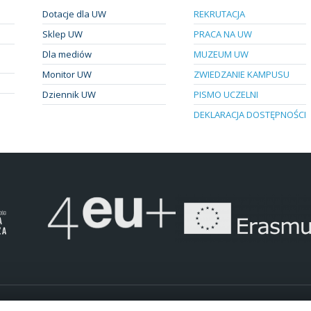
Dotacje dla UW
REKRUTACJA
Sklep UW
PRACA NA UW
Dla mediów
MUZEUM UW
Monitor UW
ZWIEDZANIE KAMPUSU
Dziennik UW
PISMO UCZELNI
DEKLARACJA DOSTĘPNOŚCI
.
Pliki "cookies"
Mapa strony