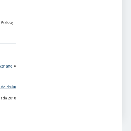
 Polskę
yznane
 do druku
opada 2018