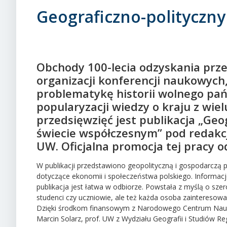
Geograficzno-polityczny 
Obchody 100-lecia odzyskania przez
organizacji konferencji naukowych
problematykę historii wolnego pańs
popularyzacji wiedzy o kraju z wie
przedsięwzięć jest publikacja „Geog
świecie współczesnym” pod redakcją
UW. Oficjalna promocja tej pracy od
W publikacji przedstawiono geopolityczną i gospodarczą p
dotyczące ekonomii i społeczeństwa polskiego. Informacj
publikacja jest łatwa w odbiorze. Powstała z myślą o szer
studenci czy uczniowie, ale też każda osoba zainteresowan
Dzięki środkom finansowym z Narodowego Centrum Nauki i
Marcin Solarz, prof. UW z Wydziału Geografii i Studiów Re