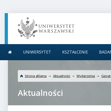
TREŚĆ STRONY
MENU GŁÓWNE
WYSZUKIWARKA
SOCIAL MEDIA
STOPKA STRONY
Menu główne
Uniwersytet W
UNIWERSYTET
KSZTAŁCENIE
BADA
Strona główna
Aktualności
Wydarzenia
Geogra
Aktualności