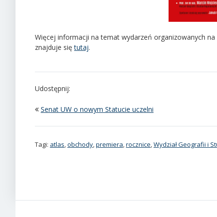
Więcej informacji na temat wydarzeń organizowanych na 
znajduje się
tutaj
.
Udostępnij:
Senat UW o nowym Statucie uczelni
Tagi:
atlas
,
obchody
,
premiera
,
rocznice
,
Wydział Geografii i 