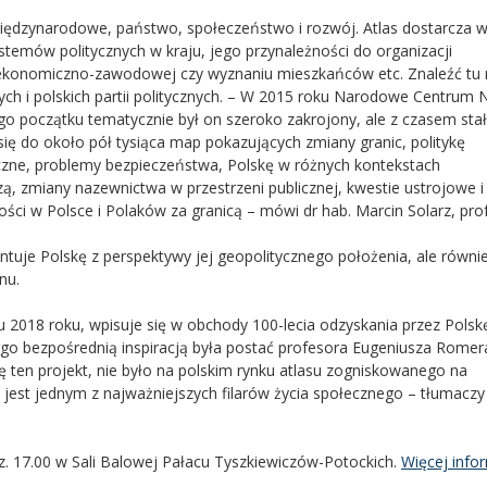
 międzynarodowe, państwo, społeczeństwo i rozwój. Atlas dostarcza 
systemów politycznych w kraju, jego przynależności do organizacji
ji ekonomiczno-zawodowej czy wyznaniu mieszkańców etc. Znaleźć t
ch i polskich partii politycznych. – W 2015 roku Narodowe Centrum 
go początku tematycznie był on szeroko zakrojony, ale z czasem stał
ię do około pół tysiąca map pokazujących zmiany granic, politykę
tyczne, problemy bezpieczeństwa, Polskę w różnych kontekstach
zą, zmiany nazewnictwa w przestrzeni publicznej, kwestie ustrojowe i
ci w Polsce i Polaków za granicą – mówi dr hab. Marcin Solarz, pro
entuje Polskę z perspektywy jej geopolitycznego położenia, ale równi
nu.
cu 2018 roku, wpisuje się w obchody 100-lecia odzyskania przez Polsk
 Jego bezpośrednią inspiracją była postać profesora Eugeniusza Romer
się ten projekt, nie było na polskim rynku atlasu zogniskowanego na
 jest jednym z najważniejszych filarów życia społecznego – tłumaczy 
dz. 17.00 w Sali Balowej Pałacu Tyszkiewiczów-Potockich.
Więcej infor