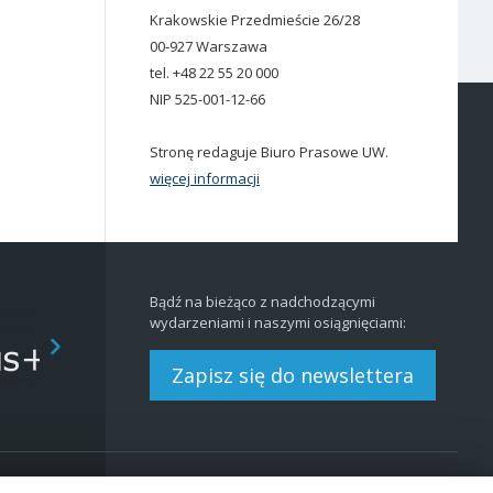
Krakowskie Przedmieście 26/28
00-927 Warszawa
tel. +48 22 55 20 000
NIP 525-001-12-66
Stronę redaguje Biuro Prasowe UW.
więcej informacji
Bądź na bieżąco z nadchodzącymi
wydarzeniami i naszymi osiągnięciami:
Zapisz się do newslettera
Redakcja
BIP
|
EN