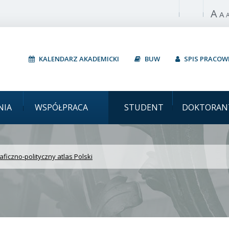
A
Włącz wysoki 
A
KALENDARZ AKADEMICKI
BUW
SPIS PRACO
arszawski Geograficzno-p
NIA
WSPÓŁPRACA
STUDENT
DOKTORAN
ficzno-polityczny atlas Polski