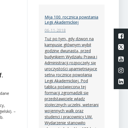
Mija 100. rocznica powstania
Legii Akademickiej
06-11-2018
L
Tuż po tym, gdy dzwon na
kampusie głównym wybił
Li
godzinę dwunastą, przed
budynkiem Wydziału Prawa i
Li
Administracji rozpoczęły się
uroczystości upamiętniające
Li
f.
setną rocznicę powołania
Legii Akademickiej. Pod
Li
tablicą poświęconą tej
formacji zgromadzili się
 dane
przedstawiciele władz
stołecznych uczelni, weterani
cy,
wojennych walk oraz
elski). –
studenci i pracownicy UW.
b.
Wydarzenie stanowiło