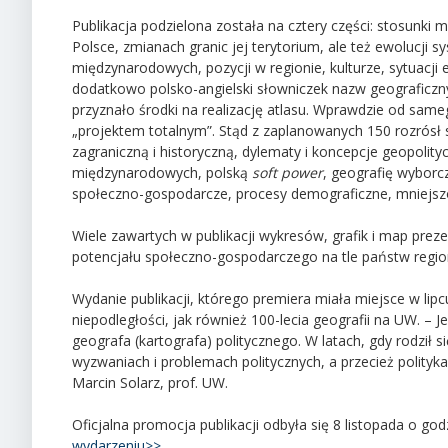
Publikacja podzielona została na cztery części: stosunki
Polsce, zmianach granic jej terytorium, ale też ewolucji 
międzynarodowych, pozycji w regionie, kulturze, sytuac
dodatkowo polsko-angielski słowniczek nazw geograficzny
przyznało środki na realizację atlasu. Wprawdzie od same
„projektem totalnym”. Stąd z zaplanowanych 150 rozrósł s
zagraniczną i historyczną, dylematy i koncepcje geopoli
międzynarodowych, polską
soft power
, geografię wyborc
społeczno-gospodarcze, procesy demograficzne, mniejszoś
Wiele zawartych w publikacji wykresów, grafik i map prez
potencjału społeczno-gospodarczego na tle państw regio
Wydanie publikacji, którego premiera miała miejsce w lip
niepodległości, jak również 100-lecia geografii na UW. –
geografa (kartografa) politycznego. W latach, gdy rodził 
wyzwaniach i problemach politycznych, a przecież polityka
Marcin Solarz, prof. UW.
Oficjalna promocja publikacji odbyła się 8 listopada o go
wydarzeniu>>