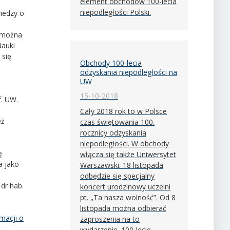
element obchodów 100-lecia
niepodległości Polski.
wiedzy o
u można
Nauki
 się
Obchody 100-lecia
odzyskania niepodległości na
UW
15-10-2018
f. UW.
Cały 2018 rok to w Polsce
eż
czas świętowania 100.
rocznicy odzyskania
niepodległości. W obchody
ę
włącza się także Uniwersytet
a jako
Warszawski. 18 listopada
odbędzie się specjalny
dr hab.
koncert urodzinowy uczelni
pt. „Ta nasza wolność”. Od 8
listopada można odbierać
macji o
zaproszenia na to
wydarzenie. 100-lecie