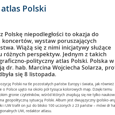
atlas Polski
 Polskę niepodległości to okazja do
, koncertów, wystaw poruszających
twa. Wiążą się z nimi inicjatywy służące
lu różnych perspektyw. Jednym z takich
raficzno-polityczny atlas Polski. Polska w
 dr. hab. Marcina Wojciecha Solarza, pro
była się 8 listopada.
ozycję Polski na tle pozostałych państw Europy i świata, jak również
e o Polsce ujęto na około pół tysiąca kolorowych map. Dzięki temu
okim gronie czytelników, wśród których znajdują się nie tylko naukow
a geopolityczną sytuacją Polski. Album jest dwujęzyczny (polsko-angi
 UW trafił on już do blisko 100 uczonych z 23 państw – mówi dr ha
gionalnych UW, redaktor atlasu.