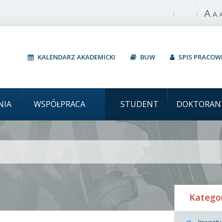
A
Włącz wysoki 
A
KALENDARZ AKADEMICKI
BUW
SPIS PRACO
Uniwersytet Warsza
NIA
WSPÓŁPRACA
STUDENT
DOKTORAN
Katego
Inwesty