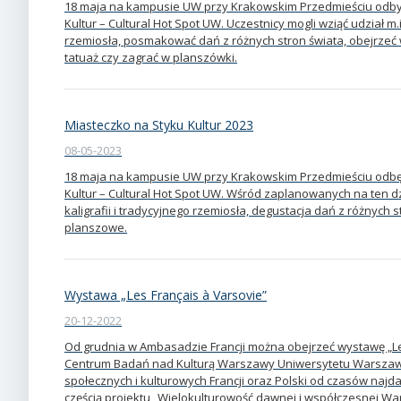
18 maja na kampusie UW przy Krakowskim Przedmieściu odbyła
Kultur – Cultural Hot Spot UW. Uczestnicy mogli wziąć udział m.i
rzemiosła, posmakować dań z różnych stron świata, obejrze
tatuaż czy zagrać w planszówki.
Miasteczko na Styku Kultur 2023
08-05-2023
18 maja na kampusie UW przy Krakowskim Przedmieściu odbędz
Kultur – Cultural Hot Spot UW. Wśród zaplanowanych na ten dzi
kaligrafii i tradycyjnego rzemiosła, degustacja dań z różnych 
planszowe.
Wystawa „Les Français à Varsovie”
20-12-2022
Od grudnia w Ambasadzie Francji można obejrzeć wystawę „L
Centrum Badań nad Kulturą Warszawy Uniwersytetu Warszaw
społecznych i kulturowych Francji oraz Polski od czasów naj
częścią projektu „Wielokulturowość dawnej i współczesnej Wa