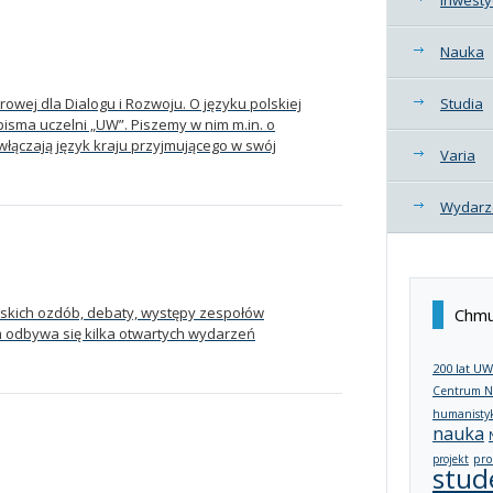
Nauka
wej dla Dialogu i Rozwoju. O języku polskiej
Studia
sma uczelni „UW”. Piszemy w nim m.in. o
 włączają język kraju przyjmującego w swój
Varia
Wydarz
jskich ozdób, debaty, występy zespołów
Chmu
 odbywa się kilka otwartych wydarzeń
200 lat UW
Centrum N
humanisty
nauka
projekt
pro
stud