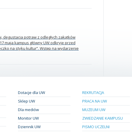
i, degustacja potraw z odległych zakątków
W”. 17 maja kampus główny UW odkryje przed
eczko na styku kultur”. Wstęp na wydarzenie
Dotacje dla UW
REKRUTACJA
Sklep UW
PRACA NA UW
Dla mediów
MUZEUM UW
Monitor UW
ZWIEDZANIE KAMPUSU
Dziennik UW
PISMO UCZELNI