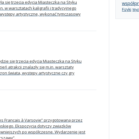
 się trzecia edycja Miasteczka na Styku
współpr
n. w warsztatach kaligrafii i tradycyjnego
Fizyki
Wydz
ć występy artystyczne, wykonać tymczasowy
ie się trzecia edycja Miasteczka na Styku
eń atrakcji znalazły się m.in. warsztaty
stron świata, występy artystyczne czy gry
es Français à Varsovie” przygotowaną przez
skiego. Ekspozycja dotyczy związków
dawniejszych po współczesne. Wydarzenie jest
rszawy”.