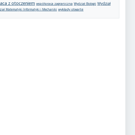
aca z otoczeniem
Wydział
współpraca zagraniczna
Wydział Biologii
wykłady otwarte
iał Matematyki Informatyki i Mechaniki