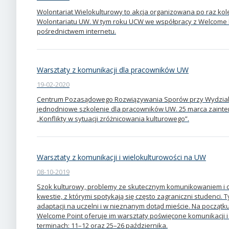
Wolontariat Wielokulturowy to akcja organizowana po raz ko
Wolontariatu UW. W tym roku UCW we współpracy z Welcome Po
pośrednictwem internetu.
Warsztaty z komunikacji dla pracowników UW
19-02-2020
Centrum Pozasądowego Rozwiązywania Sporów przy Wydziale 
jednodniowe szkolenie dla pracowników UW. 25 marca zainter
„Konflikty w sytuacji zróżnicowania kulturowego”.
Warsztaty z komunikacji i wielokulturowości na UW
08-10-2019
Szok kulturowy, problemy ze skutecznym komunikowaniem i 
kwestie, z którymi spotykają się często zagraniczni studenc
adaptacji na uczelni i w nieznanym dotąd mieście. Na począ
Welcome Point oferuje im warsztaty poświęcone komunikacji i
terminach: 11–12 oraz 25–26 października.