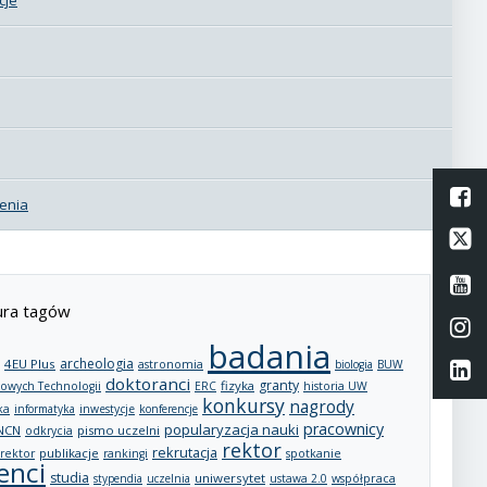
L
enia
Li
Li
ra tagów
Li
badania
archeologia
4EU Plus
astronomia
biologia
BUW
Li
doktoranci
granty
fizyka
owych Technologii
ERC
historia UW
konkursy
nagrody
ka
informatyka
inwestycje
konferencje
pracownicy
popularyzacja nauki
NCN
pismo uczelni
odkrycia
rektor
rekrutacja
publikacje
rektor
rankingi
spotkanie
enci
studia
uniwersytet
stypendia
uczelnia
ustawa 2.0
współpraca