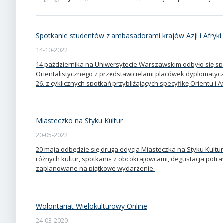
Spotkanie studentów z ambasadorami krajów Azji i Afryki
14-10-2022
14 października na Uniwersytecie Warszawskim odbyło się s
Orientalistycznego z przedstawicielami placówek dyplomatyczny
26. z cyklicznych spotkań przybliżających specyfikę Orientu i Af
Miasteczko na Styku Kultur
20-05-2022
20 maja odbędzie się druga edycja Miasteczka na Styku Kultur 
różnych kultur, spotkania z obcokrajowcami, degustacja potra
zaplanowane na piątkowe wydarzenie.
Wolontariat Wielokulturowy Online
24-03-2020