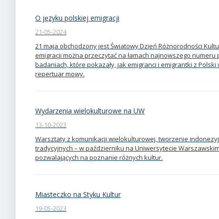
O języku polskiej emigracji
21-05-2024
21 maja obchodzony jest Światowy Dzień Różnorodności Kulturo
emigracji można przeczytać na łamach najnowszego numeru pi
badaniach, które pokazały, jak emigranci i emigrantki z Polski
repertuar mowy.
Wydarzenia wielokulturowe na UW
13-10-2023
Warsztaty z komunikacji wielokulturowej, tworzenie indonezy
tradycyjnych – w październiku na Uniwersytecie Warszawskim
pozwalających na poznanie różnych kultur.
Miasteczko na Styku Kultur
19-05-2023