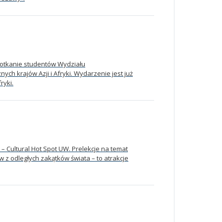
potkanie studentów Wydziału
ch krajów Azji i Afryki. Wydarzenie jest już
ryki.
– Cultural Hot Spot UW. Prelekcje na temat
w z odległych zakątków świata – to atrakcje