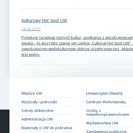
Kulturowy Hot Spot UW
14-05-2019
Prelekcje na temat różnych kultur, spotkania z obcokrajowcam
świata – to wszystko stanie się częścią „Cultural Hot Spot U
zwiedzającymi wielokulturowe oblicze uczelni poprzez „Miast
jest wolny.
Władze UW
Uniwersytet Otwarty
Wydziały i jednostki
Centrum Wolontariatu
Szkoły doktorskie
Osoby z
niepełnosprawnościami
Administracja UW
Wydawnictwa UW
Materiały o UW do pobrania
Zamówienia publiczne