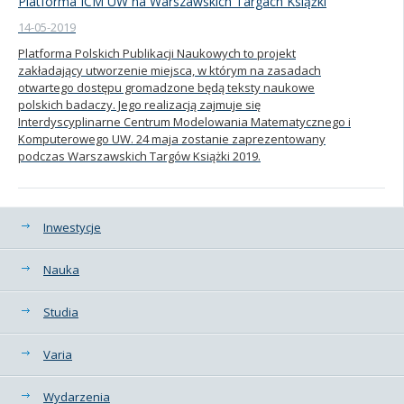
Platforma ICM UW na Warszawskich Targach Książki
14-05-2019
Platforma Polskich Publikacji Naukowych to projekt
zakładający utworzenie miejsca, w którym na zasadach
otwartego dostępu gromadzone będą teksty naukowe
polskich badaczy. Jego realizacją zajmuje się
Interdyscyplinarne Centrum Modelowania Matematycznego i
Komputerowego UW. 24 maja zostanie zaprezentowany
podczas Warszawskich Targów Książki 2019.
Kategorie
Inwestycje
Nauka
Studia
Varia
Wydarzenia