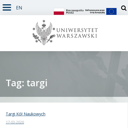
EN
TREŚĆ STRONY
MENU GŁÓWNE
WYSZUKIWARKA
SOCIAL MEDIA
STOPKA STRONY
Otw
Tag: targi
Student
Doktorant
Targi Kół Naukowych
17-03-2026
Pracownik