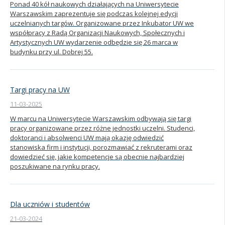
Ponad 40 kół naukowych działających na Uniwersytecie
Warszawskim zaprezentuje się podczas kolejnej edycji
Kandydat
uczelnianych targów. Organizowane przez Inkubator UW we
współpracy z Radą Organizacji Naukowych, Społecznych i
Artystycznych UW wydarzenie odbędzie się 26 marca w
Absolwent
budynku przy ul. Dobrej 55.
Targi pracy na UW
11-03-2025
W marcu na Uniwersytecie Warszawskim odbywają się targi
pracy organizowane przez różne jednostki uczelni. Studenci,
doktoranci i absolwenci UW mają okazję odwiedzić
stanowiska firm i instytucji, porozmawiać z rekruterami oraz
dowiedzieć się, jakie kompetencje są obecnie najbardziej
poszukiwane na rynku pracy.
Dla uczniów i studentów
21-03-2024