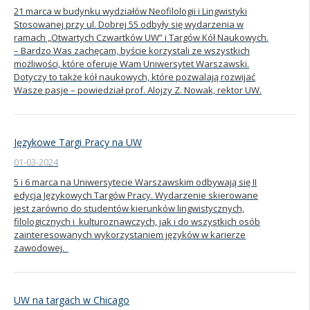
21 marca w budynku wydziałów Neofilologii i Lingwistyki
Stosowanej przy ul. Dobrej 55 odbyły się wydarzenia w
ramach „Otwartych Czwartków UW” i Targów Kół Naukowych.
– Bardzo Was zachęcam, byście korzystali ze wszystkich
możliwości, które oferuje Wam Uniwersytet Warszawski.
Dotyczy to także kół naukowych, które pozwalają rozwijać
Wasze pasje – powiedział prof. Alojzy Z. Nowak, rektor UW.
Językowe Targi Pracy na UW
01-03-2024
5 i 6 marca na Uniwersytecie Warszawskim odbywają się II
edycja Językowych Targów Pracy. Wydarzenie skierowane
jest zarówno do studentów kierunków lingwistycznych,
filologicznych i kulturoznawczych, jak i do wszystkich osób
zainteresowanych wykorzystaniem języków w karierze
zawodowej.
UW na targach w Chicago