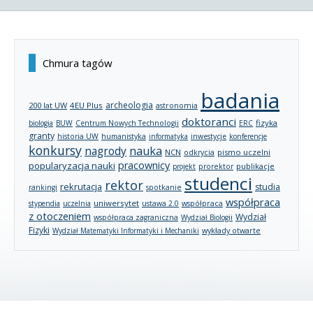
Chmura tagów
badania
archeologia
200 lat UW
4EU Plus
astronomia
doktoranci
fizyka
biologia
BUW
Centrum Nowych Technologii
ERC
granty
historia UW
humanistyka
informatyka
inwestycje
konferencje
konkursy
nagrody
nauka
NCN
pismo uczelni
odkrycia
pracownicy
popularyzacja nauki
publikacje
projekt
prorektor
studenci
rektor
rekrutacja
studia
rankingi
spotkanie
współpraca
uniwersytet
stypendia
uczelnia
ustawa 2.0
współpraca
z otoczeniem
Wydział
współpraca zagraniczna
Wydział Biologii
Fizyki
wykłady otwarte
Wydział Matematyki Informatyki i Mechaniki