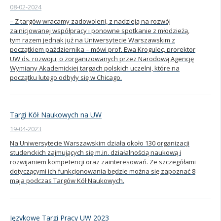
08-02-2024
– Z targów wracamy zadowoleni, z nadzieją na rozwój
zainicjowanej współpracy i ponowne spotkanie z młodzieżą,
tym razem jednak już na Uniwersytecie Warszawskim z
początkiem października – mówi prof. Ewa Krogulec, prorektor
UW ds. rozwoju, o zorganizowanych przez Narodową Agencję
Wymiany Akademickiej targach polskich uczelni, które na
początku lutego odbyły się w Chicago.
Targi Kół Naukowych na UW
19-04-2023
Na Uniwersytecie Warszawskim działa około 130 organizacji
studenckich zajmujących się m.in. działalnością naukową i
rozwijaniem kompetencji oraz zainteresowań. Ze szczegółami
dotyczącymi ich funkcjonowania będzie można się zapoznać 8
maja podczas Targów Kół Naukowych.
Językowe Targi Pracy UW 2023