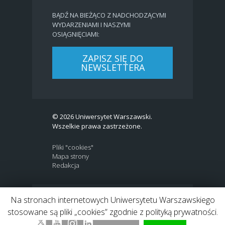
BĄDŹ NA BIEŻĄCO Z NADCHODZĄCYMI
WYDARZENIAMI I NASZYMI
OSIĄGNIĘCIAMI:
ZAPISZ SIĘ DO
NEWSLETTERA
© 2026 Uniwersytet Warszawski.
Wszelkie prawa zastrzeżone.
Pliki "cookies"
Mapa strony
Redakcja
Na stronach internetowych Uniwersytetu Warszawskiego
BIP
|
EN
stosowane są pliki „cookies” zgodnie z polityką prywatności.
Link to Twitter profile
Link do profilu Facebook
Link do kanału Youtube
Link do profilu Instagram
Link do profilu LinkedIn