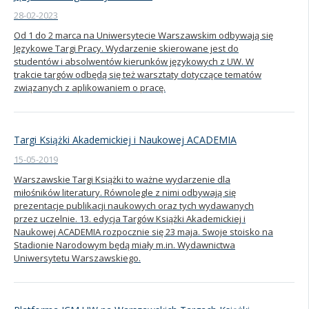
28-02-2023
Od 1 do 2 marca na Uniwersytecie Warszawskim odbywają się
Językowe Targi Pracy. Wydarzenie skierowane jest do
studentów i absolwentów kierunków językowych z UW. W
trakcie targów odbędą się też warsztaty dotyczące tematów
związanych z aplikowaniem o pracę.
Targi Książki Akademickiej i Naukowej ACADEMIA
15-05-2019
Warszawskie Targi Książki to ważne wydarzenie dla
miłośników literatury. Równolegle z nimi odbywają się
prezentacje publikacji naukowych oraz tych wydawanych
przez uczelnie. 13. edycja Targów Książki Akademickiej i
Naukowej ACADEMIA rozpocznie się 23 maja. Swoje stoisko na
Stadionie Narodowym będą miały m.in. Wydawnictwa
Uniwersytetu Warszawskiego.