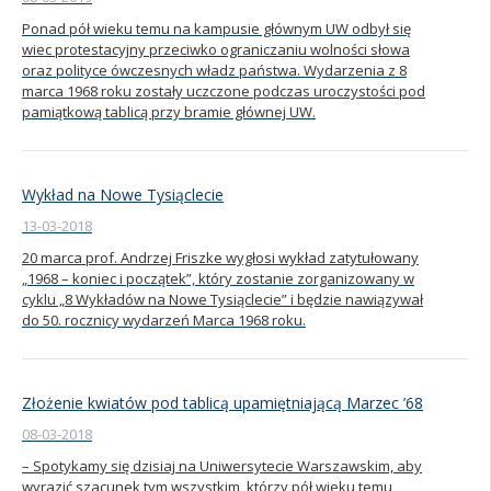
Ponad pół wieku temu na kampusie głównym UW odbył się
Kandydat
wiec protestacyjny przeciwko ograniczaniu wolności słowa
oraz polityce ówczesnych władz państwa. Wydarzenia z 8
marca 1968 roku zostały uczczone podczas uroczystości pod
Absolwent
pamiątkową tablicą przy bramie głównej UW.
Wykład na Nowe Tysiąclecie
13-03-2018
20 marca prof. Andrzej Friszke wygłosi wykład zatytułowany
„1968 – koniec i początek”, który zostanie zorganizowany w
cyklu „8 Wykładów na Nowe Tysiąclecie” i będzie nawiązywał
do 50. rocznicy wydarzeń Marca 1968 roku.
Złożenie kwiatów pod tablicą upamiętniającą Marzec ’68
08-03-2018
– Spotykamy się dzisiaj na Uniwersytecie Warszawskim, aby
wyrazić szacunek tym wszystkim, którzy pół wieku temu