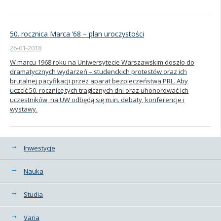
50. rocznica Marca ’68 – plan uroczystości
26-01-2018
W marcu 1968 roku na Uniwersytecie Warszawskim doszło do
dramatycznych wydarzeń – studenckich protestów oraz ich
brutalnej pacyfikacji przez aparat bezpieczeństwa PRL. Aby
uczcić 50. rocznicę tych tragicznych dni oraz uhonorować ich
uczestników, na UW odbędą się m.in. debaty, konferencje i
wystawy.
Kategorie
Inwestycje
Nauka
Studia
Varia