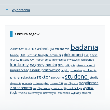
Wydarzenia
Chmura tagów
badania
archeologia
200 lat UW
4EU Plus
astronomia
doktoranci
fizyka
biologia
BUW
Centrum Nowych Technologii
ERC
granty
historia UW
humanistyka
informatyka
inwestycje
konferencje
konkursy
nagrody
nauka
NCN
pismo uczelni
odkrycia
pracownicy
popularyzacja nauki
publikacje
projekt
prorektor
studenci
rektor
rekrutacja
studia
rankingi
spotkanie
współpraca
uniwersytet
stypendia
uczelnia
ustawa 2.0
współpraca
z otoczeniem
Wydział
współpraca zagraniczna
Wydział Biologii
Fizyki
wykłady otwarte
Wydział Matematyki Informatyki i Mechaniki