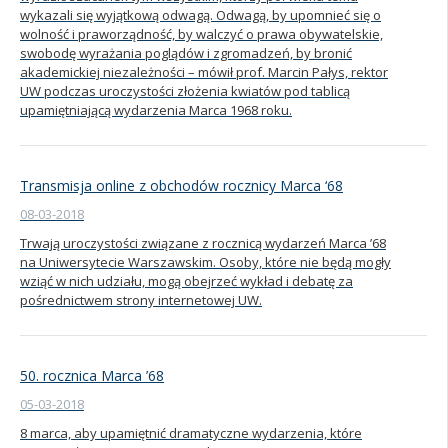
wykazali się wyjątkową odwagą. Odwagą, by upomnieć się o
wolność i praworządność, by walczyć o prawa obywatelskie,
swobodę wyrażania poglądów i zgromadzeń, by bronić
akademickiej niezależności – mówił prof. Marcin Pałys, rektor
UW podczas uroczystości złożenia kwiatów pod tablicą
upamiętniającą wydarzenia Marca 1968 roku.
Transmisja online z obchodów rocznicy Marca ‘68
08-03-2018
Trwają uroczystości związane z rocznicą wydarzeń Marca ’68
na Uniwersytecie Warszawskim. Osoby, które nie będą mogły
wziąć w nich udziału, mogą obejrzeć wykład i debatę za
pośrednictwem strony internetowej UW.
50. rocznica Marca ’68
05-03-2018
8 marca, aby upamiętnić dramatyczne wydarzenia, które