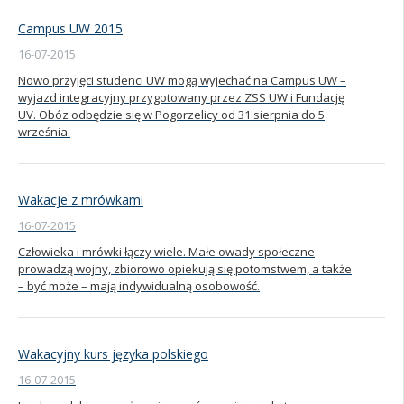
Campus UW 2015
16-07-2015
Nowo przyjęci studenci UW mogą wyjechać na Campus UW –
wyjazd integracyjny przygotowany przez ZSS UW i Fundację
UV. Obóz odbędzie się w Pogorzelicy od 31 sierpnia do 5
września.
Wakacje z mrówkami
16-07-2015
Człowieka i mrówki łączy wiele. Małe owady społeczne
prowadzą wojny, zbiorowo opiekują się potomstwem, a także
– być może – mają indywidualną osobowość.
Wakacyjny kurs języka polskiego
16-07-2015