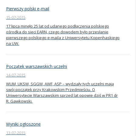
Pierwszy polski e-mail
15-07-2015
17 lipca minęło 25 lat od udanego podłączenia polskiego
ośrodka do sieci EARN, czego dowodem było przesłanie
pierwszego polskiego e-maila z Uniwersytetu Kopenhaskiego
na UW.
Początek warszawskich uczelni
14-07-2015
WUM, UKSW, SGGW, AWF, ASP – wydziały tych uczelni mają
swój początek przy Krakowskim Przedmieściu. O
Uniwersytecie Warszawskim sprzed lat opowie dziś w PR1 dr
R. Gawkowski.
Wyniki ogłoszone
13-07-2015