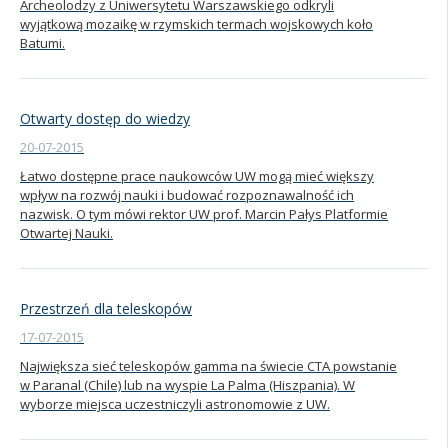
Archeolodzy z Uniwersytetu Warszawskiego odkryli
wyjątkową mozaikę w rzymskich termach wojskowych koło
Batumi.
Otwarty dostęp do wiedzy
20-07-2015
Łatwo dostępne prace naukowców UW mogą mieć większy
wpływ na rozwój nauki i budować rozpoznawalność ich
nazwisk. O tym mówi rektor UW prof. Marcin Pałys Platformie
Otwartej Nauki.
Przestrzeń dla teleskopów
17-07-2015
Największa sieć teleskopów gamma na świecie CTA powstanie
w Paranal (Chile) lub na wyspie La Palma (Hiszpania). W
wyborze miejsca uczestniczyli astronomowie z UW.