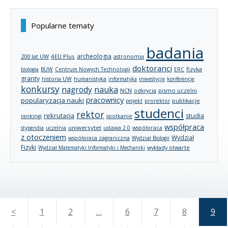
Popularne tematy
badania
archeologia
200 lat UW
4EU Plus
astronomia
doktoranci
fizyka
biologia
BUW
Centrum Nowych Technologii
ERC
granty
historia UW
humanistyka
informatyka
inwestycje
konferencje
konkursy
nagrody
nauka
NCN
pismo uczelni
odkrycia
pracownicy
popularyzacja nauki
publikacje
projekt
prorektor
studenci
rektor
rekrutacja
studia
rankingi
spotkanie
współpraca
uniwersytet
stypendia
uczelnia
ustawa 2.0
współpraca
z otoczeniem
Wydział
współpraca zagraniczna
Wydział Biologii
Fizyki
wykłady otwarte
Wydział Matematyki Informatyki i Mechaniki
<
1
2
…
6
7
8
9