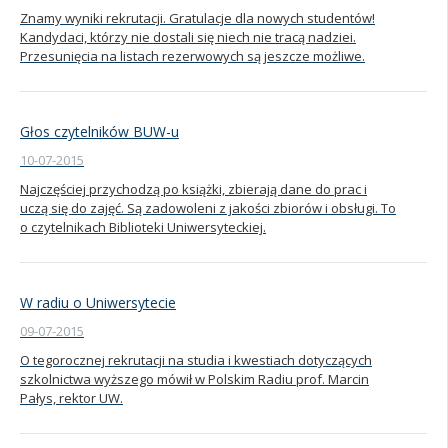
Znamy wyniki rekrutacji. Gratulacje dla nowych studentów!
Kandydaci, którzy nie dostali się niech nie tracą nadziei.
Przesunięcia na listach rezerwowych są jeszcze możliwe.
Głos czytelników BUW-u
10-07-2015
Najczęściej przychodzą po książki, zbierają dane do prac i
uczą się do zajęć. Są zadowoleni z jakości zbiorów i obsługi. To
o czytelnikach Biblioteki Uniwersyteckiej.
W radiu o Uniwersytecie
09-07-2015
O tegorocznej rekrutacji na studia i kwestiach dotyczących
szkolnictwa wyższego mówił w Polskim Radiu prof. Marcin
Pałys, rektor UW.