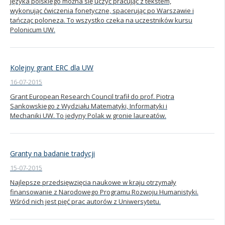
Języka polskiego można się uczyć pracując z tekstem,
wykonując ćwiczenia fonetyczne, spacerując po Warszawie i
tańcząc poloneza. To wszystko czeka na uczestników kursu
Polonicum UW.
Kolejny grant ERC dla UW
16-07-2015
Grant European Research Council trafił do prof. Piotra
Sankowskiego z Wydziału Matematyki, Informatyki i
Mechaniki UW. To jedyny Polak w gronie laureatów.
Granty na badanie tradycji
15-07-2015
Najlepsze przedsięwzięcia naukowe w kraju otrzymały
finansowanie z Narodowego Programu Rozwoju Humanistyki.
Wśród nich jest pięć prac autorów z Uniwersytetu.