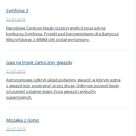
Symfonia 3
23-07-2015
Narodowe Centrum Nauki rozstrzygnęło trzecią edycję
konkursu Symfonia. Projekt pod kierownictwem dra Bartosza
Wilczyńskiego z WMIM UW został wyróżniony.
Gaia na tropie żarłocznej gwiazdy
21-07-2015
Astronomowie odkryli układ podwójny gwiazd, w którym jedna
z gwiazd jest „pożerana” przez drugą. Odkrycie pozwoli lepiej
zrozumieć ostatnie etapy życia gwiazd i wybuchy
supernowych.
Mozaika z Gonio
20-07-2015