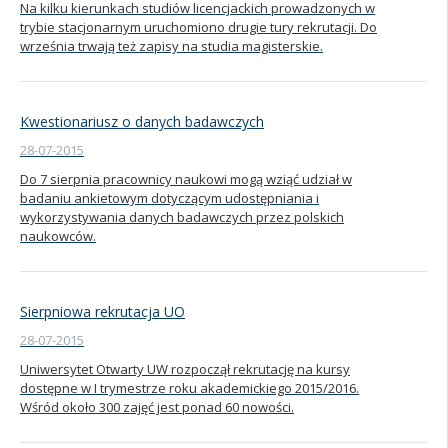
Na kilku kierunkach studiów licencjackich prowadzonych w
trybie stacjonarnym uruchomiono drugie tury rekrutacji. Do
Kandydat
września trwają też zapisy na studia magisterskie.
Absolwent
Kwestionariusz o danych badawczych
28-07-2015
Do 7 sierpnia pracownicy naukowi mogą wziąć udział w
badaniu ankietowym dotyczącym udostępniania i
wykorzystywania danych badawczych przez polskich
naukowców.
Sierpniowa rekrutacja UO
28-07-2015
Uniwersytet Otwarty UW rozpoczął rekrutację na kursy
dostępne w I trymestrze roku akademickiego 2015/2016.
Wśród około 300 zajęć jest ponad 60 nowości.