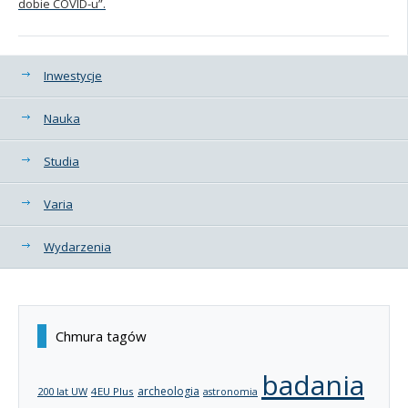
dobie COVID-u”.
Kategorie
Inwestycje
Nauka
Studia
Varia
Wydarzenia
Chmura tagów
badania
archeologia
200 lat UW
4EU Plus
astronomia