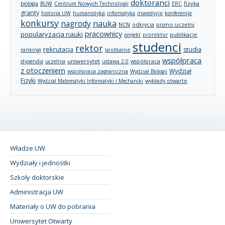
doktoranci
fizyka
biologia
BUW
Centrum Nowych Technologii
ERC
granty
historia UW
humanistyka
informatyka
inwestycje
konferencje
konkursy
nagrody
nauka
NCN
pismo uczelni
odkrycia
pracownicy
popularyzacja nauki
publikacje
projekt
prorektor
studenci
rektor
rekrutacja
studia
rankingi
spotkanie
współpraca
uniwersytet
stypendia
uczelnia
ustawa 2.0
współpraca
z otoczeniem
Wydział
współpraca zagraniczna
Wydział Biologii
Fizyki
wykłady otwarte
Wydział Matematyki Informatyki i Mechaniki
Władze UW
Wydziały i jednostki
Szkoły doktorskie
Administracja UW
Materiały o UW do pobrania
Uniwersytet Otwarty