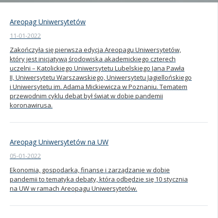
Kandydat
Areopag Uniwersytetów
11-01-2022
Absolwent
Zakończyła się pierwsza edycja Areopagu Uniwersytetów,
który jest inicjatywą środowiska akademickiego czterech
uczelni – Katolickiego Uniwersytetu Lubelskiego Jana Pawła
II, Uniwersytetu Warszawskiego, Uniwersytetu Jagiellońskiego
i Uniwersytetu im. Adama Mickiewicza w Poznaniu. Tematem
przewodnim cyklu debat był świat w dobie pandemii
koronawirusa.
Areopag Uniwersytetów na UW
05-01-2022
Ekonomia, gospodarka, finanse i zarządzanie w dobie
pandemii to tematyka debaty, która odbędzie się 10 stycznia
na UW w ramach Areopagu Uniwersytetów.