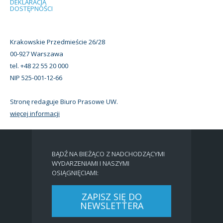
DEKLARACJA
DOSTĘPNOŚCI
Krakowskie Przedmieście 26/28
00-927 Warszawa
tel. +48 22 55 20 000
NIP 525-001-12-66
Stronę redaguje Biuro Prasowe UW.
więcej informacji
BĄDŹ NA BIEŻĄCO Z NADCHODZĄCYMI
WYDARZENIAMI I NASZYMI
OSIĄGNIĘCIAMI:
ZAPISZ SIĘ DO
NEWSLETTERA