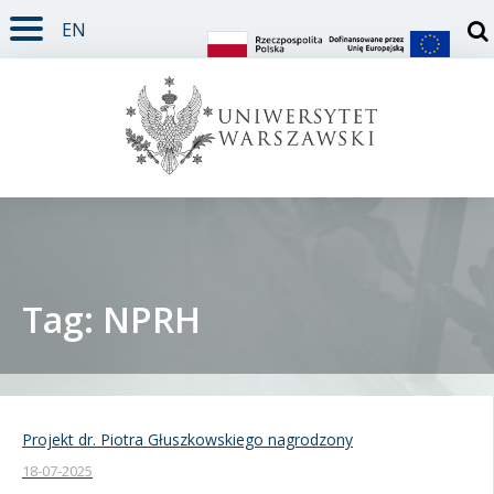
EN
TREŚĆ STRONY
MENU GŁÓWNE
WYSZUKIWARKA
SOCIAL MEDIA
STOPKA STRONY
Otw
Tag: NPRH
Student
Doktorant
Projekt dr. Piotra Głuszkowskiego nagrodzony
18-07-2025
Pracownik