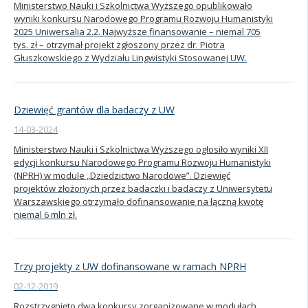
Ministerstwo Nauki i Szkolnictwa Wyższego opublikowało
wyniki konkursu Narodowego Programu Rozwoju Humanistyki
Kandydat
2025 Uniwersalia 2.2. Najwyższe finansowanie – niemal 705
tys. zł – otrzymał projekt zgłoszony przez dr. Piotra
Głuszkowskiego z Wydziału Lingwistyki Stosowanej UW.
Absolwent
Dziewięć grantów dla badaczy z UW
14-03-2024
Ministerstwo Nauki i Szkolnictwa Wyższego ogłosiło wyniki XII
edycji konkursu Narodowego Programu Rozwoju Humanistyki
(NPRH) w module „Dziedzictwo Narodowe”. Dziewięć
projektów złożonych przez badaczki i badaczy z Uniwersytetu
Warszawskiego otrzymało dofinansowanie na łączną kwotę
niemal 6 mln zł.
Trzy projekty z UW dofinansowane w ramach NPRH
02-12-2019
Rozstrzygnięto dwa konkursy zorganizowane w modułach