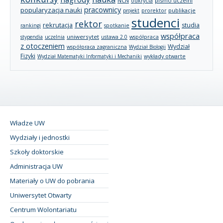
NCN
pismo uczelni
odkrycia
pracownicy
popularyzacja nauki
publikacje
projekt
prorektor
studenci
rektor
rekrutacja
studia
rankingi
spotkanie
współpraca
uniwersytet
stypendia
uczelnia
ustawa 2.0
współpraca
z otoczeniem
Wydział
współpraca zagraniczna
Wydział Biologii
Fizyki
wykłady otwarte
Wydział Matematyki Informatyki i Mechaniki
Władze UW
Wydziały i jednostki
Szkoły doktorskie
Administracja UW
Materiały o UW do pobrania
Uniwersytet Otwarty
Centrum Wolontariatu