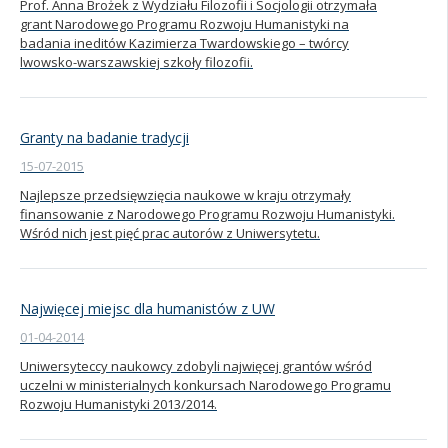
Prof. Anna Brożek z Wydziału Filozofii i Socjologii otrzymała
grant Narodowego Programu Rozwoju Humanistyki na
badania ineditów Kazimierza Twardowskiego – twórcy
lwowsko-warszawskiej szkoły filozofii.
Granty na badanie tradycji
15-07-2015
Najlepsze przedsięwzięcia naukowe w kraju otrzymały
finansowanie z Narodowego Programu Rozwoju Humanistyki.
Wśród nich jest pięć prac autorów z Uniwersytetu.
Najwięcej miejsc dla humanistów z UW
01-04-2014
Uniwersyteccy naukowcy zdobyli najwięcej grantów wśród
uczelni w ministerialnych konkursach Narodowego Programu
Rozwoju Humanistyki 2013/2014.