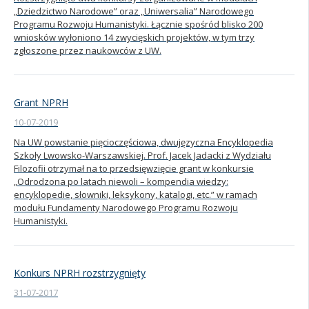
„Dziedzictwo Narodowe” oraz „Uniwersalia” Narodowego
Programu Rozwoju Humanistyki. Łącznie spośród blisko 200
wniosków wyłoniono 14 zwycięskich projektów, w tym trzy
zgłoszone przez naukowców z UW.
Grant NPRH
10-07-2019
Na UW powstanie pięcioczęściowa, dwujęzyczna Encyklopedia
Szkoły Lwowsko-Warszawskiej. Prof. Jacek Jadacki z Wydziału
Filozofii otrzymał na to przedsięwzięcie grant w konkursie
„Odrodzona po latach niewoli – kompendia wiedzy:
encyklopedie, słowniki, leksykony, katalogi, etc.” w ramach
modułu Fundamenty Narodowego Programu Rozwoju
Humanistyki.
Konkurs NPRH rozstrzygnięty
31-07-2017