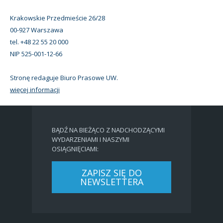
Krakowskie Przedmieście 26/28
00-927 Warszawa
tel. +48 22 55 20 000
NIP 525-001-12-66
Stronę redaguje Biuro Prasowe UW.
więcej informacji
BĄDŹ NA BIEŻĄCO Z NADCHODZĄCYMI
WYDARZENIAMI I NASZYMI
OSIĄGNIĘCIAMI:
ZAPISZ SIĘ DO
NEWSLETTERA