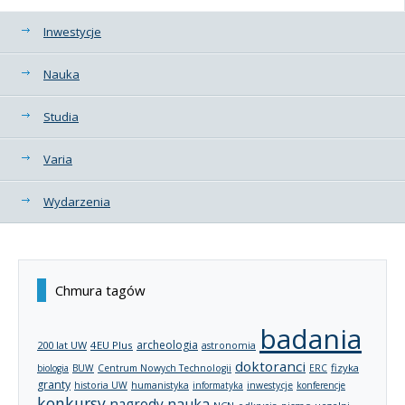
Kategorie
Inwestycje
Nauka
Studia
Varia
Wydarzenia
Chmura tagów
badania
archeologia
200 lat UW
4EU Plus
astronomia
doktoranci
fizyka
biologia
BUW
Centrum Nowych Technologii
ERC
granty
historia UW
humanistyka
informatyka
inwestycje
konferencje
konkursy
nagrody
nauka