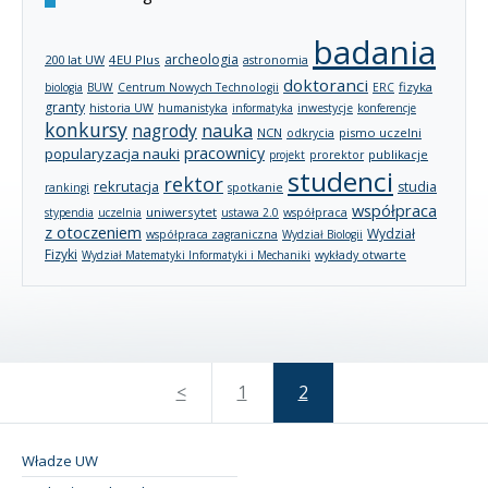
badania
archeologia
200 lat UW
4EU Plus
astronomia
doktoranci
fizyka
biologia
BUW
Centrum Nowych Technologii
ERC
granty
historia UW
humanistyka
informatyka
inwestycje
konferencje
konkursy
nagrody
nauka
NCN
pismo uczelni
odkrycia
pracownicy
popularyzacja nauki
publikacje
projekt
prorektor
studenci
rektor
rekrutacja
studia
rankingi
spotkanie
współpraca
uniwersytet
stypendia
uczelnia
ustawa 2.0
współpraca
z otoczeniem
Wydział
współpraca zagraniczna
Wydział Biologii
Fizyki
wykłady otwarte
Wydział Matematyki Informatyki i Mechaniki
<
1
2
Władze UW