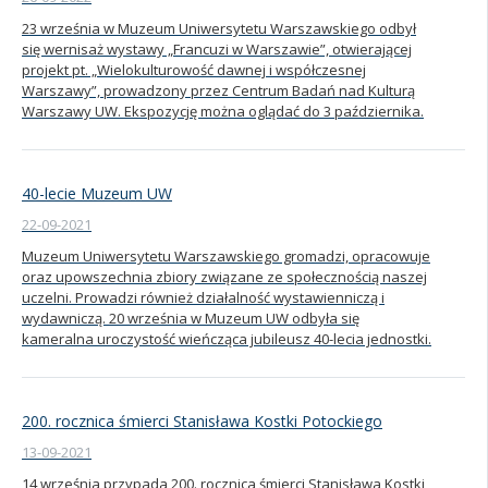
23 września w Muzeum Uniwersytetu Warszawskiego odbył
Kandydat
się wernisaż wystawy „Francuzi w Warszawie”, otwierającej
projekt pt. „Wielokulturowość dawnej i współczesnej
Warszawy”, prowadzony przez Centrum Badań nad Kulturą
Absolwent
Warszawy UW. Ekspozycję można oglądać do 3 października.
40-lecie Muzeum UW
22-09-2021
Muzeum Uniwersytetu Warszawskiego gromadzi, opracowuje
oraz upowszechnia zbiory związane ze społecznością naszej
uczelni. Prowadzi również działalność wystawienniczą i
wydawniczą. 20 września w Muzeum UW odbyła się
kameralna uroczystość wieńcząca jubileusz 40-lecia jednostki.
200. rocznica śmierci Stanisława Kostki Potockiego
13-09-2021
14 września przypada 200. rocznica śmierci Stanisława Kostki