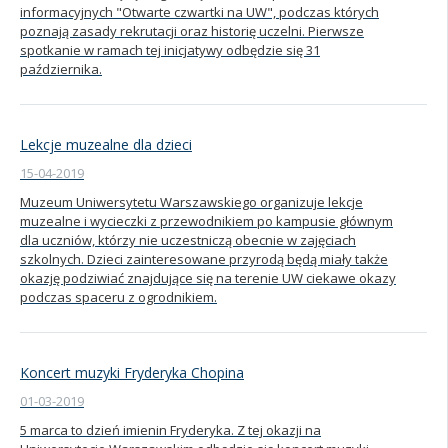
informacyjnych "Otwarte czwartki na UW", podczas których
poznają zasady rekrutacji oraz historię uczelni. Pierwsze
spotkanie w ramach tej inicjatywy odbędzie się 31
października.
Lekcje muzealne dla dzieci
15-04-2019
Muzeum Uniwersytetu Warszawskiego organizuje lekcje
muzealne i wycieczki z przewodnikiem po kampusie głównym
dla uczniów, którzy nie uczestniczą obecnie w zajęciach
szkolnych. Dzieci zainteresowane przyrodą będą miały także
okazję podziwiać znajdujące się na terenie UW ciekawe okazy
podczas spaceru z ogrodnikiem.
Koncert muzyki Fryderyka Chopina
01-03-2019
5 marca to dzień imienin Fryderyka. Z tej okazji na