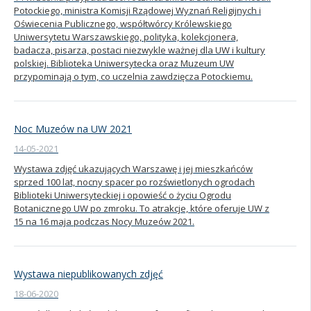
Potockiego, ministra Komisji Rządowej Wyznań Religijnych i
Oświecenia Publicznego, współtwórcy Królewskiego
Uniwersytetu Warszawskiego, polityka, kolekcjonera,
badacza, pisarza, postaci niezwykle ważnej dla UW i kultury
polskiej. Biblioteka Uniwersytecka oraz Muzeum UW
przypominają o tym, co uczelnia zawdzięcza Potockiemu.
Noc Muzeów na UW 2021
14-05-2021
Wystawa zdjęć ukazujących Warszawę i jej mieszkańców
sprzed 100 lat, nocny spacer po rozświetlonych ogrodach
Biblioteki Uniwersyteckiej i opowieść o życiu Ogrodu
Botanicznego UW po zmroku. To atrakcje, które oferuje UW z
15 na 16 maja podczas Nocy Muzeów 2021.
Wystawa niepublikowanych zdjęć
18-06-2020