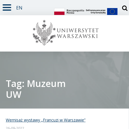
EN
TREŚĆ STRONY
MENU GŁÓWNE
WYSZUKIWARKA
SOCIAL MEDIA
STOPKA STRONY
Otw
Tag: Muzeum
UW
Student
Doktorant
Wernisaż wystawy „Francuzi w Warszawie”
Pracownik
26-09-2022