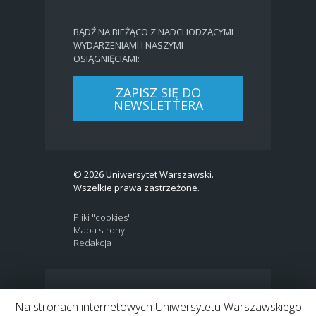
BĄDŹ NA BIEŻĄCO Z NADCHODZĄCYMI
WYDARZENIAMI I NASZYMI
OSIĄGNIĘCIAMI:
ZAPISZ SIĘ DO
NEWSLETTERA
© 2026 Uniwersytet Warszawski.
Wszelkie prawa zastrzeżone.
Pliki "cookies"
Mapa strony
Redakcja
BIP
|
EN
Na stronach internetowych Uniwersytetu Warszawskiego