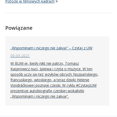
Potocki w filmowych kadrach
Powiązane
„Wspominam i niczego nie żałuję” – Czytaj z UW
06-09-2021
W BUW-ie, kiedy nikt nie patrzy, Tomasz
Kasprowicz nuci, śpiewa i czyta o muzyce. W ten
sposób uczy się też języków obcych: hiszpańskiego,
francuskiego, włoskiego, a teraz dzięki Helenie
Vondráčkowej poznaje czeski. W cyklu #CzytajzUW
prezentuje autobiografię czeskiej wokalistki
„Wspominam i niczego nie żałuję”.