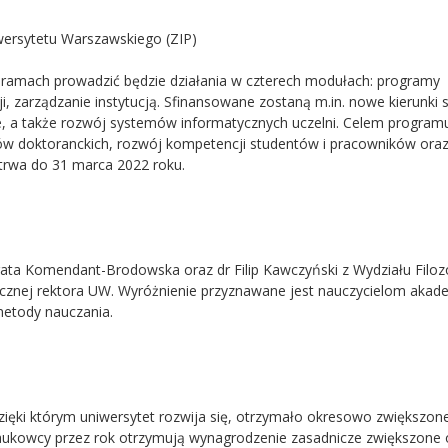
wersytetu Warszawskiego (ZIP)
o ramach prowadzić będzie działania w czterech modułach: programy
i, zarządzanie instytucją. Sfinansowane zostaną m.in. nowe kierunki 
nie, a także rozwój systemów informatycznych uczelni. Celem programu
iów doktoranckich, rozwój kompetencji studentów i pracowników ora
trwa do 31 marca 2022 roku.
gata Komendant-Brodowska oraz dr Filip Kawczyński z Wydziału Filozof
tycznej rektora UW. Wyróżnienie przyznawane jest nauczycielom akad
metody nauczania.
ęki którym uniwersytet rozwija się, otrzymało okresowo zwiększon
aukowcy przez rok otrzymują wynagrodzenie zasadnicze zwiększone 