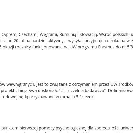
 Cyprem, Czechami, Węgrami, Rumunią i Słowacją. Wśród polskich uc
st od 20 lat najbardziej aktywny – wysyła i przyjmuje co roku najwi
 Z okazji rocznicy funkcjonowania na UW programu Erasmus do nr 5(8
tów wewnętrznych. Jest to związane z otrzymaniem przez UW środkó
 projekt „Inicjatywa doskonałości – uczelnia badawcza”. Dofinansow
arodowej będą przyznawane w ramach 5 ścieżek.
 punktem pierwszej pomocy psychologicznej dla społeczności uniwer