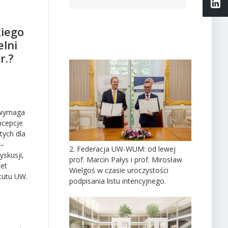
Li
kiego
lni
r.?
y wymaga
ncepcje
tych dla
 –
2. Federacja UW-WUM: od lewej
yskusji,
prof. Marcin Pałys i prof. Mirosław
tet
Wielgoś w czasie uroczystości
tutu UW.
podpisania listu intencyjnego.