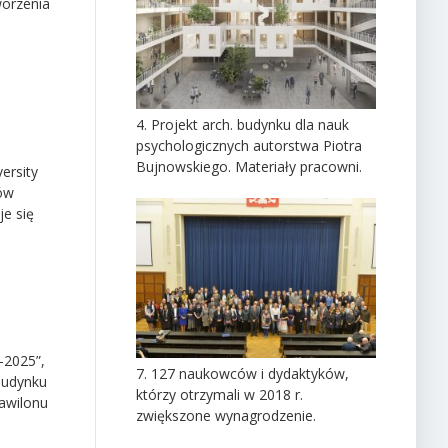
worzenia
4. Projekt arch. budynku dla nauk
psychologicznych autorstwa Piotra
Bujnowskiego. Materiały pracowni.
ersity
ków
e się
-2025”,
7. 127 naukowców i dydaktyków,
 budynku
którzy otrzymali w 2018 r.
pawilonu
zwiększone wynagrodzenie.