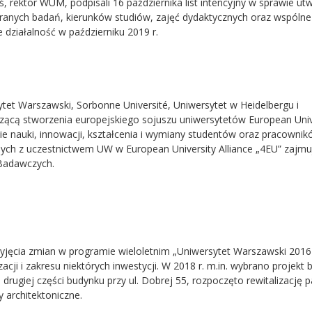
ś, rektor WUM, podpisali 16 października list intencyjny w sprawie ut
branych badań, kierunków studiów, zajęć dydaktycznych oraz wspólne
działalność w październiku 2019 r.
tet Warszawski, Sorbonne Université, Uniwersytet w Heidelbergu i
czącą stworzenia europejskiego sojuszu uniwersytetów European Univ
inie nauki, innowacji, kształcenia i wymiany studentów oraz pracowni
ych z uczestnictwem UW w European University Alliance „4EU” zajmuj
Badawczych.
zyjęcia zmian w programie wieloletnim „Uniwersytet Warszawski 2016
acji i zakresu niektórych inwestycji. W 2018 r. m.in. wybrano projekt
rugiej części budynku przy ul. Dobrej 55, rozpoczęto rewitalizację 
architektoniczne.