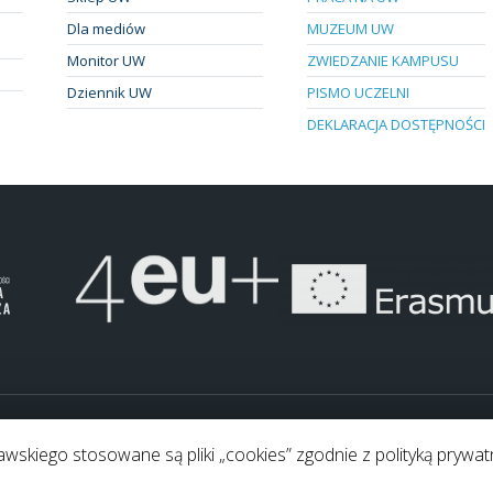
Dla mediów
MUZEUM UW
Monitor UW
ZWIEDZANIE KAMPUSU
Dziennik UW
PISMO UCZELNI
DEKLARACJA DOSTĘPNOŚCI
.
Pliki "cookies"
Mapa strony
skiego stosowane są pliki „cookies” zgodnie z polityką prywat