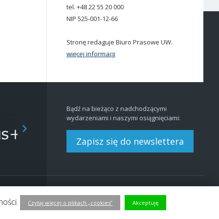
tel. +48 22 55 20 000
NIP 525-001-12-66
Stronę redaguje Biuro Prasowe UW.
więcej informacji
Bądź na bieżąco z nadchodzącymi
wydarzeniami i naszymi osiągnięciami:
Zapisz się do newslettera
Redakcja
BIP
|
EN
ności.
Czytaj więcej o plikach „cookies”
Akceptuję