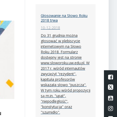
Głosowanie na Słowo Roku
2018 trwa
10-12-2018
Do 31 grudnia można
głosować w plebiscycie
internetowym na Słowo
Roku 2018. Formularz
dostępny jest na stronie
www.sloworoku.uw.edu.pl. W
2017 r. wśród internautów
zwyciężył "rezydent",
L
kapituła profesorów
wskazała słowo "puszcza".
Li
W tym roku wśród propozycji
są m.in. "upał",
Li
"niepodległość",
"konstytucja" oraz
Li
u
"szumidło".