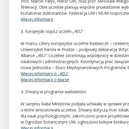
Prof. Marcin Pałys, rektor UW, oraz prof. Mirosław Wielgo
federacji. Obie uczelnie planują wspólne prowadzenie wy
kształcenie doktorantów. Federacja UW i WUM rozpocznie 
Więcej informacji
3. Europejski sojusz uczelni „4EU”
W marcu cztery europejskie uczelnie badawcze – Uniwersy
Uniwersytet Karola w Pradze – podpisały deklarację doty
Alliance „4EU”. Uczelnie zacieśniają współpracę w dziedz
naukowych i administracyjnych. Koordynacją prac związan
nowa jednostka – Biuro Międzynarodowych Programów 
Więcej informacji o „4EU”
Więcej informacji o biurze
4. Zmiany w programie wieloletnim
W sierpniu Rada Ministrów podjęła uchwałę w sprawie pr
o które wnioskowała uczelnia. Zmiany dotyczą m.in. lokaliz
dla nauk psychologicznych, zakończono prace projektowe d
w Ogrodzie Botanicznym UW, ogłoszono kolejne konkursy 
Więcej informacji