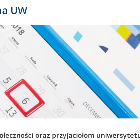
 na UW
łeczności oraz przyjaciołom uniwersytet