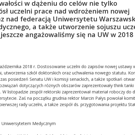
wałości w dążeniu do celów nie tylko
iósł uczelni prace nad wdrożeniem nowej
az nad federacją Uniwersytetu Warszaws
ycznego, a także utworzenie sojuszu ucze
 jeszcze angażowaliśmy się na UW w 2018 
października 2018 r. Dostosowanie uczelni do zapisów nowej ustaw
ni, utworzenia szkół doktorskich oraz uchwalenia nowego statutu. Ko
zas posiedzeń Senatu UW i komisji senackich, a także spotkań otwar
rozwiązań dotyczących różnych obszarów zaprezentowały think tanki
 W listopadzie zespół rektorski zaprezentował materiał roboczy do d
rsytecie. Zaś na początku grudnia rektor Marcin Pałys powołał komi
erwszej rady uczelni, a także zespół ds. przygotowania projektu Sta
im Uniwersytetem Medycznym