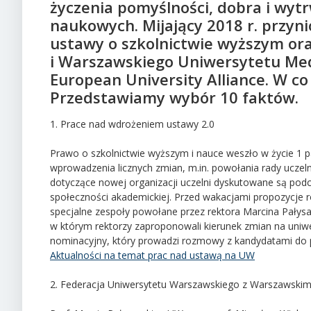
życzenia pomyślności, dobra i wytr
naukowych. Mijający 2018 r. przyn
ustawy o szkolnictwie wyższym or
i Warszawskiego Uniwersytetu Med
European University Alliance. W co
Przedstawiamy wybór 10 faktów.
1. Prace nad wdrożeniem ustawy 2.0
Prawo o szkolnictwie wyższym i nauce weszło w życie 1 
wprowadzenia licznych zmian, m.in. powołania rady uczel
dotyczące nowej organizacji uczelni dyskutowane są podc
społeczności akademickiej. Przed wakacjami propozycje 
specjalne zespoły powołane przez rektora Marcina Pałysa.
w którym rektorzy zaproponowali kierunek zmian na uniwe
nominacyjny, który prowadzi rozmowy z kandydatami do pi
Aktualności na temat prac nad ustawą na UW
2. Federacja Uniwersytetu Warszawskiego z Warszawsk