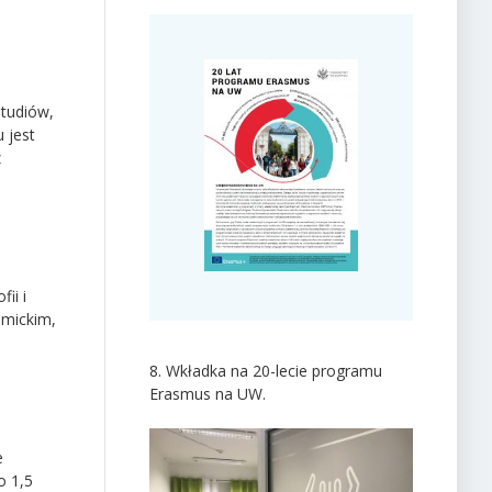
studiów,
 jest
z
ii i
emickim,
8. Wkładka na 20-lecie programu
Erasmus na UW.
e
o 1,5