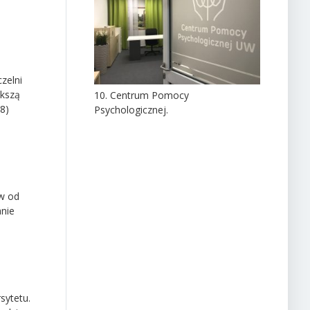
zelni
ększą
10. Centrum Pomocy
8)
Psychologicznej.
w od
anie
sytetu.