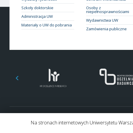
Szkoły doktorskie
Osoby z
niepełnosprawnościami
Administracja UW
Wydawnictwa UW
Materiały o UW do pobrania
Zamówienia publiczne
© 2026 Uniwersytet Warszawski. Wszelkie prawa zastrzeżone
Na stronach internetowych Uniwersytetu Warszaw
h