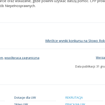
arcie oraz wskazanie, gdzie powinni uzyskać dalszą pomoc.
CPP
prow
Osób Niepełnosprawnych.
Wkrótce wyniki konkursu na Słowo Ro
em
,
współpraca zagraniczna
Wersja
Data publikacji: 31 gr
Dotacje dla UW
REKRUTACJA
Sklep UW
PRACA NA UW