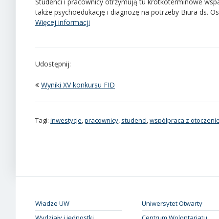
Studenci i pracownicy otrzymują tu krótkoterminowe wsp
także psychoedukację i diagnozę na potrzeby Biura ds. 
Więcej informacji
Udostępnij:
Wyniki XV konkursu FID
Tagi:
inwestycje
,
pracownicy
,
studenci
,
współpraca z otoczeni
Władze UW
Uniwersytet Otwarty
Wydziały i jednostki
Centrum Wolontariatu