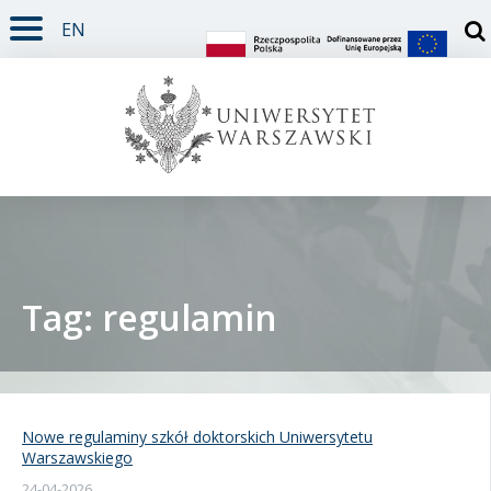
EN
TREŚĆ STRONY
MENU GŁÓWNE
WYSZUKIWARKA
SOCIAL MEDIA
STOPKA STRONY
Otw
Tag: regulamin
Student
Doktorant
Nowe regulaminy szkół doktorskich Uniwersytetu
Warszawskiego
Pracownik
24-04-2026