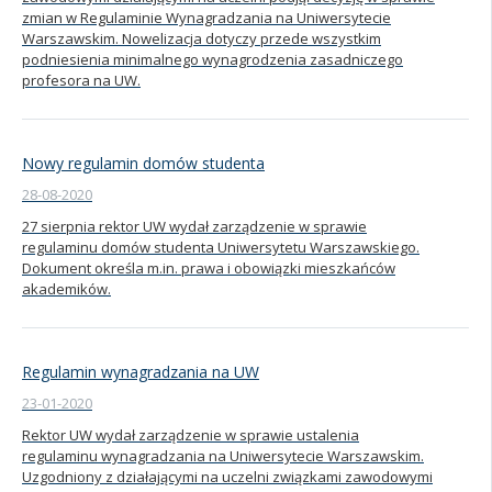
zmian w Regulaminie Wynagradzania na Uniwersytecie
Warszawskim. Nowelizacja dotyczy przede wszystkim
podniesienia minimalnego wynagrodzenia zasadniczego
profesora na UW.
Nowy regulamin domów studenta
28-08-2020
27 sierpnia rektor UW wydał zarządzenie w sprawie
regulaminu domów studenta Uniwersytetu Warszawskiego.
Dokument określa m.in. prawa i obowiązki mieszkańców
akademików.
Regulamin wynagradzania na UW
23-01-2020
Rektor UW wydał zarządzenie w sprawie ustalenia
regulaminu wynagradzania na Uniwersytecie Warszawskim.
Uzgodniony z działającymi na uczelni związkami zawodowymi