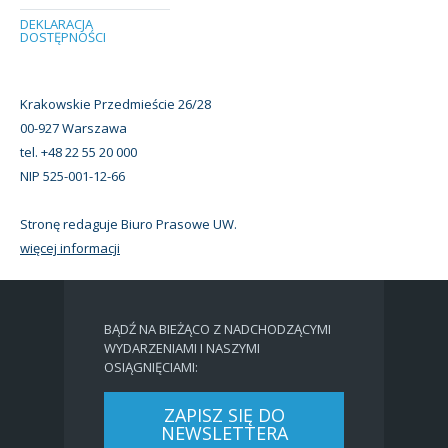
DEKLARACJA
DOSTĘPNOŚCI
Krakowskie Przedmieście 26/28
00-927 Warszawa
tel. +48 22 55 20 000
NIP 525-001-12-66
Stronę redaguje Biuro Prasowe UW.
więcej informacji
BĄDŹ NA BIEŻĄCO Z NADCHODZĄCYMI
WYDARZENIAMI I NASZYMI
OSIĄGNIĘCIAMI:
ZAPISZ SIĘ DO
NEWSLETTERA