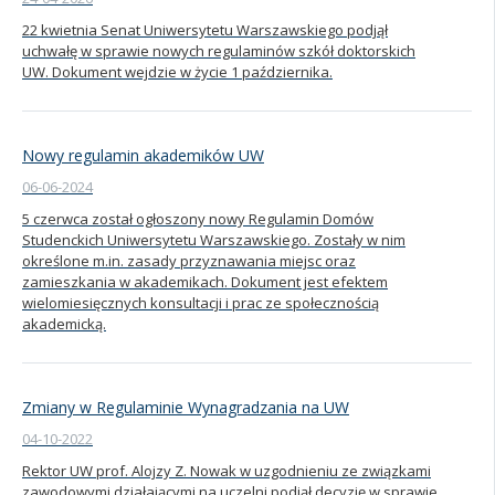
22 kwietnia Senat Uniwersytetu Warszawskiego podjął
Kandydat
uchwałę w sprawie nowych regulaminów szkół doktorskich
UW. Dokument wejdzie w życie 1 października.
Absolwent
Nowy regulamin akademików UW
06-06-2024
5 czerwca został ogłoszony nowy Regulamin Domów
Studenckich Uniwersytetu Warszawskiego. Zostały w nim
określone m.in. zasady przyznawania miejsc oraz
zamieszkania w akademikach. Dokument jest efektem
wielomiesięcznych konsultacji i prac ze społecznością
akademicką.
Zmiany w Regulaminie Wynagradzania na UW
04-10-2022
Rektor UW prof. Alojzy Z. Nowak w uzgodnieniu ze związkami
zawodowymi działającymi na uczelni podjął decyzję w sprawie