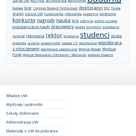
archeologia
200 lat UW
4EU Plus
astronomia
doktoranci
fizyka
biologia
BUW
Centrum Nowych Technologii
ERC
granty
historia UW
humanistyka
informatyka
inwestycje
konferencje
konkursy
nagrody
nauka
NCN
pismo uczelni
odkrycia
pracownicy
popularyzacja nauki
publikacje
projekt
prorektor
studenci
rektor
rekrutacja
studia
rankingi
spotkanie
współpraca
uniwersytet
stypendia
uczelnia
ustawa 2.0
współpraca
z otoczeniem
Wydział
współpraca zagraniczna
Wydział Biologii
Fizyki
wykłady otwarte
Wydział Matematyki Informatyki i Mechaniki
Władze UW
Wydziały i jednostki
Szkoły doktorskie
Administracja UW
Materiały o UW do pobrania