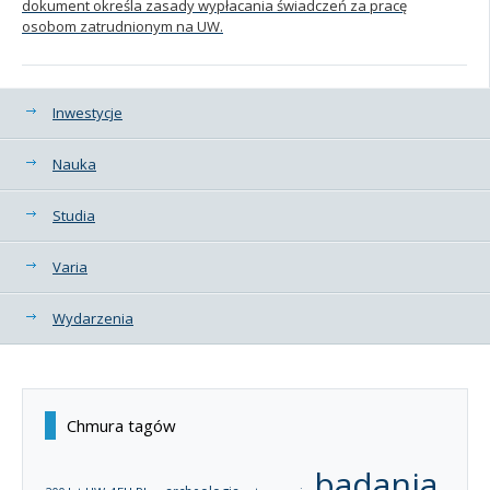
dokument określa zasady wypłacania świadczeń za pracę
osobom zatrudnionym na UW.
Kategorie
Inwestycje
Nauka
Studia
Varia
Wydarzenia
Chmura tagów
badania