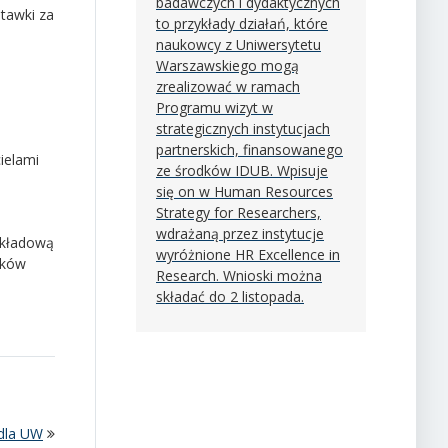
badawczych i dydaktycznych
tawki za
to przykłady działań, które
naukowcy z Uniwersytetu
Warszawskiego mogą
zrealizować w ramach
Programu wizyt w
strategicznych instytucjach
partnerskich, finansowanego
ielami
ze środków IDUB. Wpisuje
się on w Human Resources
Strategy for Researchers,
wdrażaną przez instytucje
akładową
wyróżnione HR Excellence in
ików
Research. Wnioski można
składać do 2 listopada.
 dla UW