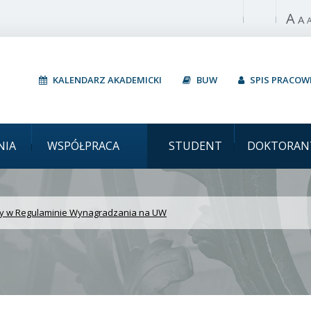
A
Włącz wysoki 
A
KALENDARZ AKADEMICKI
BUW
SPIS PRACO
i Zmiany w Regulaminie
NIA
WSPÓŁPRACA
STUDENT
DOKTORAN
y w Regulaminie Wynagradzania na UW