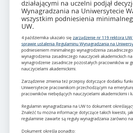
działającymi na uczelni podjął decy
Wynagradzania na Uniwersytecie Wa
wszystkim podniesienia minimalneg
UW.
4 października ukazało się
zarządzenie nr 119 rektora UW 
sprawie ustalenia Regulaminu Wynagradzania na Uniwers
podniesieniem minimalnego wynagrodzenia zasadniczego
wynagrodzenia zasadniczego nauczycieli akademickich n
wynagrodzenie zasadnicze pozostałych pracowników w gr
nauczycielami akademickimi.
Zarządzenie zmienia też przepisy dotyczące dodatku funkc
Uniwersytecie pracownikom przechodzącym na emeryturę lu
pracowników niebędących nauczycielami akademickimi i k
Regulamin wynagradzania na UW to dokument określający
Znaleźć tu można informacje dotyczące takich kwestii, ja
regulaminie zawarte są reguły wynagradzania zarówno nau
Dokument określa ponadto: