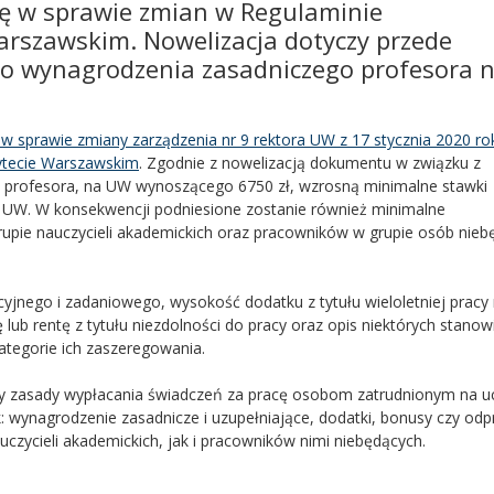
zję w sprawie zmian w Regulaminie
rszawskim. Nowelizacja dotyczy przede
o wynagrodzenia zasadniczego profesora 
w sprawie zmiany zarządzenia nr 9 rektora UW z 17 stycznia 2020 r
ytecie Warszawskim
. Zgodnie z nowelizacją dokumentu w związku z
 profesora, na UW wynoszącego 6750 zł, wzrosną minimalne stawki
a UW. W konsekwencji podniesione zostanie również minimalne
upie nauczycieli akademickich oraz pracowników w grupie osób nieb
yjnego i zadaniowego, wysokość dodatku z tytułu wieloletniej pracy
b rentę z tytułu niezdolności do pracy oraz opis niektórych stanow
ategorie ich zaszeregowania.
 zasady wypłacania świadczeń za pracę osobom zatrudnionym na uc
k: wynagrodzenie zasadnicze i uzupełniające, dodatki, bonusy czy od
czycieli akademickich, jak i pracowników nimi niebędących.