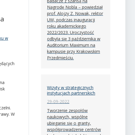
badacze z szansą na
Nagrodę Nobla – powiedział
prof. Alojzy Z. Nowak, rektor
na
UW, podczas inauguracji
roku akademickiego
2022/2023. Uroczystość
oku w
odbyła się 3 października w
Auditorium Maximum na
kampusie przy Krakowskim
Przedmieściu.
ędących
 na
Wizyty w strategicznych
isk
instytucjach partnerskich
29-09-2022
zelni.
Tworzenie zespołów
prawy. W
naukowych, wspólne
ubieganie się o granty,
współprowadzenie centrów