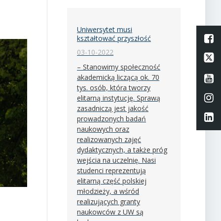
Uniwersytet musi
L
kształtować przyszłość
03-10-2022
Li
– Stanowimy społeczność
akademicką liczącą ok. 70
Li
tys. osób, która tworzy
Li
elitarną instytucję. Sprawą
zasadniczą jest jakość
Li
prowadzonych badań
naukowych oraz
realizowanych zajęć
dydaktycznych, a także próg
wejścia na uczelnię. Nasi
studenci reprezentują
elitarną część polskiej
młodzieży, a wśród
realizujących granty
naukowców z UW są