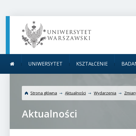
TREŚĆ STRONY
MENU GŁÓWNE
WYSZUKIWARKA
SOCIAL MEDIA
STOPKA STRONY
Menu główne
Uniwersytet Warszawsk
UNIWERSYTET
KSZTAŁCENIE
BADA
UW
Strona główna
Aktualności
Wydarzenia
Zmian
Aktualności