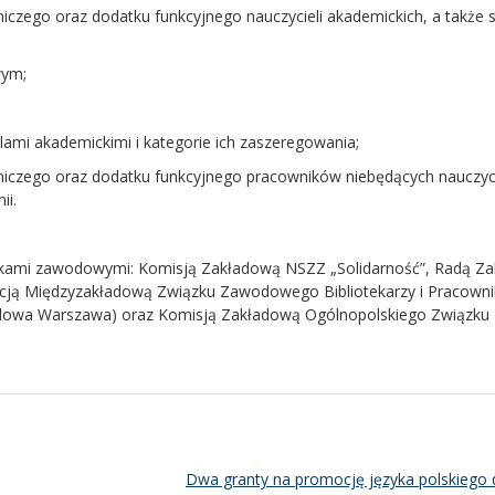
czego oraz dodatku funkcyjnego nauczycieli akademickich, a także s
wym;
lami akademickimi i kategorie ich zaszeregowania;
niczego oraz dodatku funkcyjnego pracowników niebędących nauczyc
ii.
ązkami zawodowymi: Komisją Zakładową NSZZ „Solidarność”, Radą Z
acją Międzyzakładową Związku Zawodowego Bibliotekarzy i Pracown
kładowa Warszawa) oraz Komisją Zakładową Ogólnopolskiego Związku
Dwa granty na promocję języka polskiego