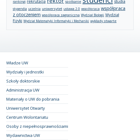
rektor
rekrutacja
studia
rankingi
spotkanie
współpraca
uniwersytet
stypendia
uczelnia
ustawa 2.0
współpraca
z otoczeniem
Wydział
współpraca zagraniczna
Wydział Biologii
Fizyki
wykłady otwarte
Wydział Matematyki Informatyki i Mechaniki
Władze UW
Wydziały i jednostki
Szkoły doktorskie
Administracja UW
Materiały o UW do pobrania
Uniwersytet Otwarty
Centrum Wolontariatu
Osoby z niepełnosprawnościami
Wydawnictwa UW