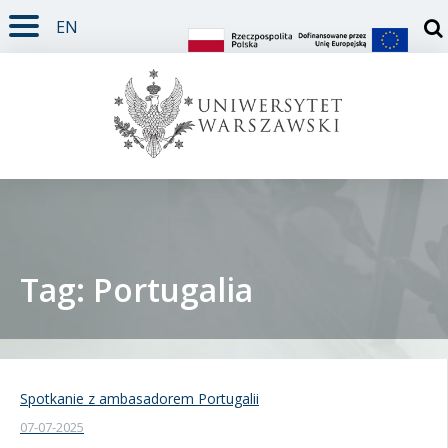
EN
TREŚĆ STRONY
MENU GŁÓWNE
WYSZUKIWARKA
SOCIAL MEDIA
STOPKA STRONY
Otw
Tag: Portugalia
Student
Doktorant
Spotkanie z ambasadorem Portugalii
07-07-2025
Pracownik