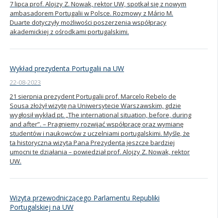
7 lipca prof. Alojzy Z. Nowak, rektor UW, spotkał się z nowym
ambasadorem Portugalii w Polsce. Rozmowy z Mário M.
Kandydat
Duarte dotyczyły możliwości poszerzenia współpracy
akademickiej z ośrodkami portugalskimi.
Absolwent
Wykład prezydenta Portugalii na UW
22-08-2023
21 sierpnia prezydent Portugalii prof. Marcelo Rebelo de
Sousa złożył wizytę na Uniwersytecie Warszawskim, gdzie
wygłosił wykład pt. „The international situation, before, during
and after”. – Pragniemy rozwijać współpracę oraz wymianę
studentów i naukowców z uczelniami portugalskimi. Myślę, że
ta historyczna wizyta Pana Prezydenta jeszcze bardziej
umocni te działania – powiedział prof. Alojzy Z. Nowak, rektor
UW.
Wizyta przewodniczącego Parlamentu Republiki
Portugalskiej na UW