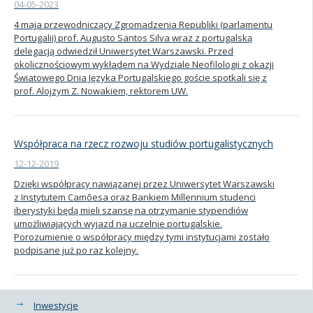
04-05-2023
4 maja przewodniczący Zgromadzenia Republiki (parlamentu
Portugalii) prof. Augusto Santos Silva wraz z portugalską
delegacją odwiedził Uniwersytet Warszawski. Przed
okolicznościowym wykładem na Wydziale Neofilologii z okazji
Światowego Dnia Języka Portugalskiego goście spotkali się z
prof. Alojzym Z. Nowakiem, rektorem UW.
Współpraca na rzecz rozwoju studiów portugalistycznych
12-12-2019
Dzięki współpracy nawiązanej przez Uniwersytet Warszawski
z Instytutem Camõesa oraz Bankiem Millennium studenci
iberystyki będą mieli szansę na otrzymanie stypendiów
umożliwiających wyjazd na uczelnie portugalskie.
Porozumienie o współpracy między tymi instytucjami zostało
podpisane już po raz kolejny.
Kategorie
Inwestycje