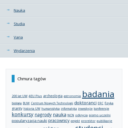
Nauka
Studia
Varia
Wydarzenia
Chmura tagów
badania
archeologia
200 lat UW
4EU Plus
astronomia
doktoranci
fizyka
biologia
BUW
Centrum Nowych Technologii
ERC
granty
historia UW
humanistyka
informatyka
inwestycje
konferencje
konkursy
nagrody
nauka
NCN
pismo uczelni
odkrycia
pracownicy
popularyzacja nauki
publikacje
projekt
prorektor
studenci