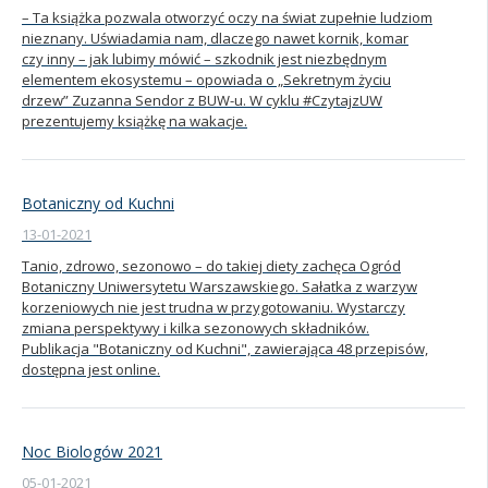
– Ta książka pozwala otworzyć oczy na świat zupełnie ludziom
nieznany. Uświadamia nam, dlaczego nawet kornik, komar
czy inny – jak lubimy mówić – szkodnik jest niezbędnym
elementem ekosystemu – opowiada o „Sekretnym życiu
drzew” Zuzanna Sendor z BUW-u. W cyklu #CzytajzUW
prezentujemy książkę na wakacje.
Botaniczny od Kuchni
13-01-2021
Tanio, zdrowo, sezonowo – do takiej diety zachęca Ogród
Botaniczny Uniwersytetu Warszawskiego. Sałatka z warzyw
korzeniowych nie jest trudna w przygotowaniu. Wystarczy
zmiana perspektywy i kilka sezonowych składników.
Publikacja "Botaniczny od Kuchni", zawierająca 48 przepisów,
dostępna jest online.
Noc Biologów 2021
05-01-2021