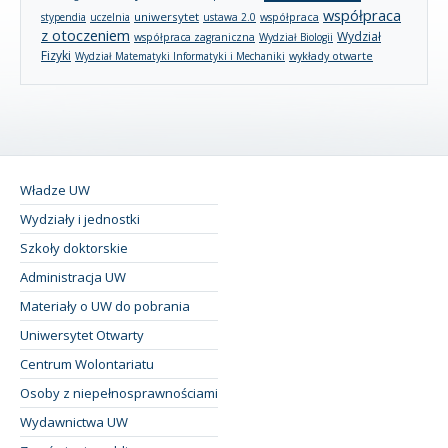
współpraca
uniwersytet
stypendia
uczelnia
ustawa 2.0
współpraca
z otoczeniem
Wydział
współpraca zagraniczna
Wydział Biologii
Fizyki
wykłady otwarte
Wydział Matematyki Informatyki i Mechaniki
Władze UW
Wydziały i jednostki
Szkoły doktorskie
Administracja UW
Materiały o UW do pobrania
Uniwersytet Otwarty
Centrum Wolontariatu
Osoby z niepełnosprawnościami
Wydawnictwa UW