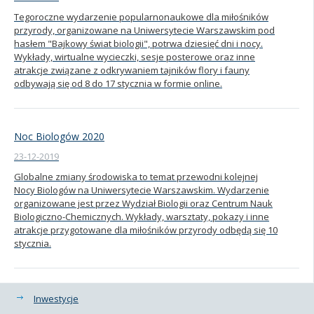
Tegoroczne wydarzenie popularnonaukowe dla miłośników
przyrody, organizowane na Uniwersytecie Warszawskim pod
hasłem "Bajkowy świat biologii", potrwa dziesięć dni i nocy.
Wykłady, wirtualne wycieczki, sesje posterowe oraz inne
atrakcje związane z odkrywaniem tajników flory i fauny
odbywają się od 8 do 17 stycznia w formie online.
Noc Biologów 2020
23-12-2019
Globalne zmiany środowiska to temat przewodni kolejnej
Nocy Biologów na Uniwersytecie Warszawskim. Wydarzenie
organizowane jest przez Wydział Biologii oraz Centrum Nauk
Biologiczno-Chemicznych. Wykłady, warsztaty, pokazy i inne
atrakcje przygotowane dla miłośników przyrody odbędą się 10
stycznia.
Kategorie
Inwestycje