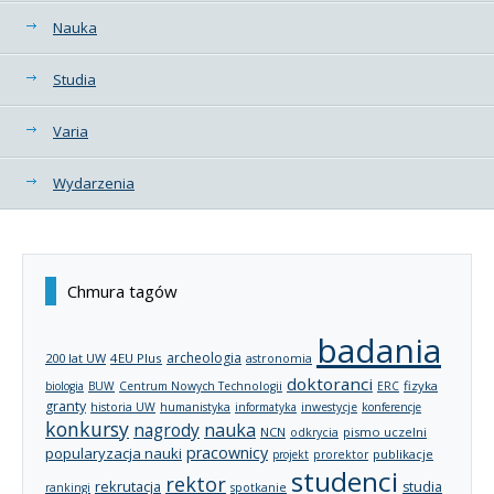
Nauka
Studia
Varia
Wydarzenia
Chmura tagów
badania
archeologia
200 lat UW
4EU Plus
astronomia
doktoranci
fizyka
biologia
BUW
Centrum Nowych Technologii
ERC
granty
historia UW
humanistyka
informatyka
inwestycje
konferencje
konkursy
nagrody
nauka
NCN
pismo uczelni
odkrycia
pracownicy
popularyzacja nauki
publikacje
projekt
prorektor
studenci
rektor
rekrutacja
studia
rankingi
spotkanie