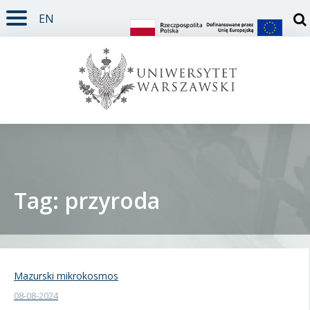
EN
TREŚĆ STRONY
MENU GŁÓWNE
WYSZUKIWARKA
SOCIAL MEDIA
STOPKA STRONY
Otw
Tag: przyroda
Student
Doktorant
Mazurski mikrokosmos
08-08-2024
Pracownik