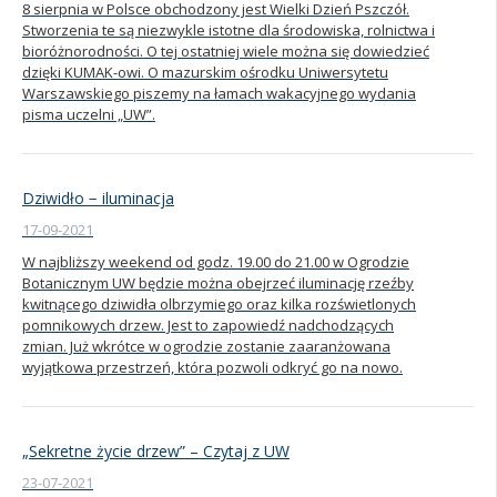
8 sierpnia w Polsce obchodzony jest Wielki Dzień Pszczół.
Stworzenia te są niezwykle istotne dla środowiska, rolnictwa i
Kandydat
bioróżnorodności. O tej ostatniej wiele można się dowiedzieć
dzięki KUMAK-owi. O mazurskim ośrodku Uniwersytetu
Warszawskiego piszemy na łamach wakacyjnego wydania
Absolwent
pisma uczelni „UW”.
Dziwidło − iluminacja
17-09-2021
W najbliższy weekend od godz. 19.00 do 21.00 w Ogrodzie
Botanicznym UW będzie można obejrzeć iluminację rzeźby
kwitnącego dziwidła olbrzymiego oraz kilka rozświetlonych
pomnikowych drzew. Jest to zapowiedź nadchodzących
zmian. Już wkrótce w ogrodzie zostanie zaaranżowana
wyjątkowa przestrzeń, która pozwoli odkryć go na nowo.
„Sekretne życie drzew” – Czytaj z UW
23-07-2021