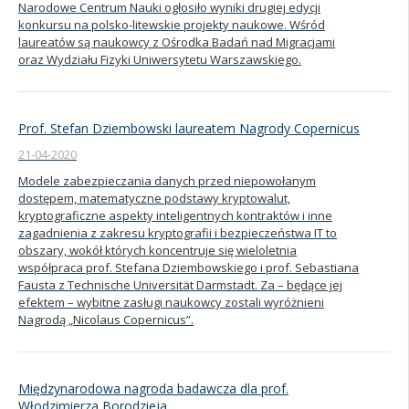
Narodowe Centrum Nauki ogłosiło wyniki drugiej edycji
konkursu na polsko-litewskie projekty naukowe. Wśród
Kandydat
laureatów są naukowcy z Ośrodka Badań nad Migracjami
oraz Wydziału Fizyki Uniwersytetu Warszawskiego.
Absolwent
Prof. Stefan Dziembowski laureatem Nagrody Copernicus
21-04-2020
Modele zabezpieczania danych przed niepowołanym
dostępem, matematyczne podstawy kryptowalut,
kryptograficzne aspekty inteligentnych kontraktów i inne
zagadnienia z zakresu kryptografii i bezpieczeństwa IT to
obszary, wokół których koncentruje się wieloletnia
współpraca prof. Stefana Dziembowskiego i prof. Sebastiana
Fausta z Technische Universität Darmstadt. Za – będące jej
efektem – wybitne zasługi naukowcy zostali wyróżnieni
Nagrodą „Nicolaus Copernicus”.
Międzynarodowa nagroda badawcza dla prof.
Włodzimierza Borodzieja