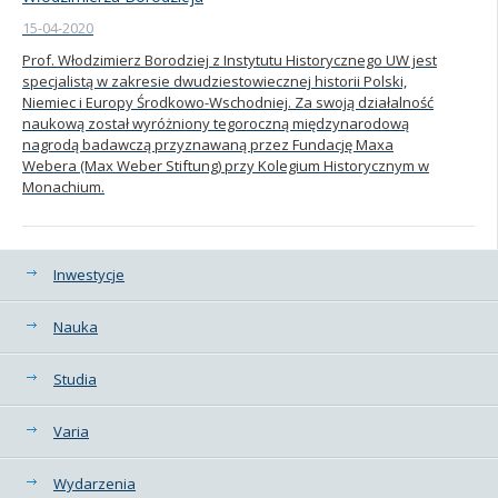
15-04-2020
Prof. Włodzimierz Borodziej z Instytutu Historycznego UW jest
specjalistą w zakresie dwudziestowiecznej historii Polski,
Niemiec i Europy Środkowo-Wschodniej. Za swoją działalność
naukową został wyróżniony tegoroczną międzynarodową
nagrodą badawczą przyznawaną przez Fundację Maxa
Webera (Max Weber Stiftung) przy Kolegium Historycznym w
Monachium.
Kategorie
Inwestycje
Nauka
Studia
Varia
Wydarzenia