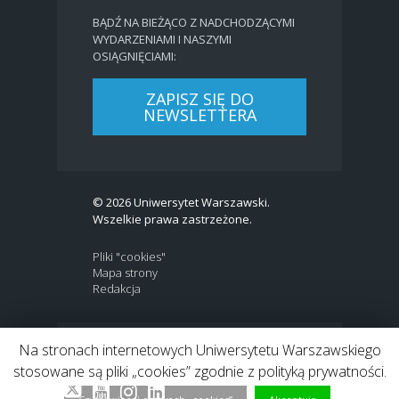
BĄDŹ NA BIEŻĄCO Z NADCHODZĄCYMI
WYDARZENIAMI I NASZYMI
OSIĄGNIĘCIAMI:
ZAPISZ SIĘ DO
NEWSLETTERA
© 2026 Uniwersytet Warszawski.
Wszelkie prawa zastrzeżone.
Pliki "cookies"
Mapa strony
Redakcja
Na stronach internetowych Uniwersytetu Warszawskiego
BIP
|
EN
stosowane są pliki „cookies” zgodnie z polityką prywatności.
Link to Twitter profile
Link do profilu Facebook
Link do kanału Youtube
Link do profilu Instagram
Link do profilu LinkedIn