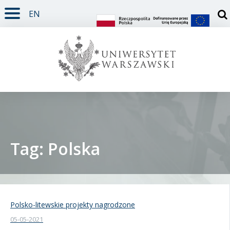
EN
TREŚĆ STRONY
MENU GŁÓWNE
WYSZUKIWARKA
SOCIAL MEDIA
STOPKA STRONY
Otw
Tag: Polska
Student
Doktorant
Polsko-litewskie projekty nagrodzone
05-05-2021
Pracownik