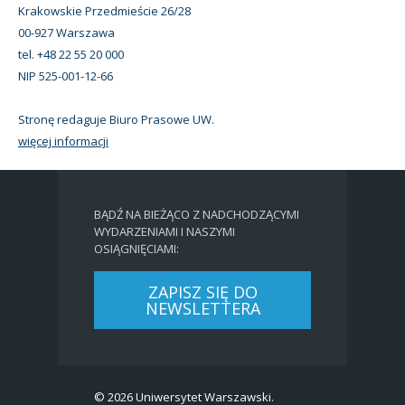
Krakowskie Przedmieście 26/28
00-927 Warszawa
tel. +48 22 55 20 000
NIP 525-001-12-66
Stronę redaguje Biuro Prasowe UW.
więcej informacji
BĄDŹ NA BIEŻĄCO Z NADCHODZĄCYMI
WYDARZENIAMI I NASZYMI
OSIĄGNIĘCIAMI:
ZAPISZ SIĘ DO
NEWSLETTERA
© 2026 Uniwersytet Warszawski.