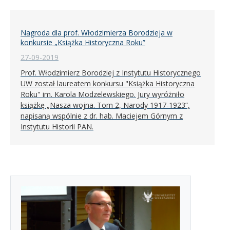
Nagroda dla prof. Włodzimierza Borodzieja w
konkursie „Książka Historyczna Roku”
27-09-2019
Prof. Włodzimierz Borodziej z Instytutu Historycznego
UW został laureatem konkursu "Książka Historyczna
Roku" im. Karola Modzelewskiego. Jury wyróżniło
książkę „Nasza wojna. Tom 2, Narody 1917-1923”,
napisaną wspólnie z dr. hab. Maciejem Górnym z
Instytutu Historii PAN.