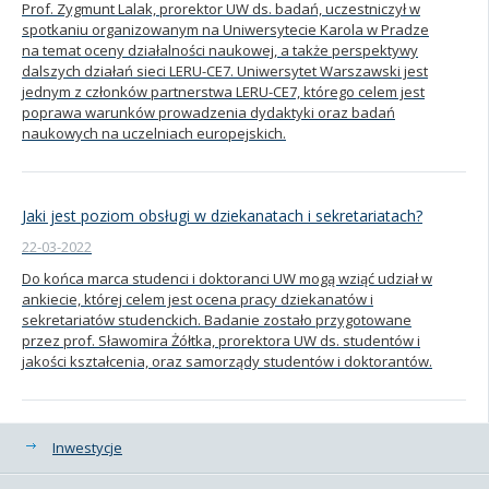
Prof. Zygmunt Lalak, prorektor UW ds. badań, uczestniczył w
spotkaniu organizowanym na Uniwersytecie Karola w Pradze
Kandydat
na temat oceny działalności naukowej, a także perspektywy
dalszych działań sieci LERU-CE7. Uniwersytet Warszawski jest
jednym z członków partnerstwa LERU-CE7, którego celem jest
Absolwent
poprawa warunków prowadzenia dydaktyki oraz badań
naukowych na uczelniach europejskich.
Jaki jest poziom obsługi w dziekanatach i sekretariatach?
22-03-2022
Do końca marca studenci i doktoranci UW mogą wziąć udział w
ankiecie, której celem jest ocena pracy dziekanatów i
sekretariatów studenckich. Badanie zostało przygotowane
przez prof. Sławomira Żółtka, prorektora UW ds. studentów i
jakości kształcenia, oraz samorządy studentów i doktorantów.
Kategorie
Inwestycje