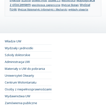
uniwersytet
stypendia
uczelnia
ustawa 2.0
współpraca
z otoczeniem
Wydział
współpraca zagraniczna
Wydział Biologii
Fizyki
wykłady otwarte
Wydział Matematyki Informatyki i Mechaniki
Władze UW
Wydziały i jednostki
Szkoły doktorskie
Administracja UW
Materiały o UW do pobrania
Uniwersytet Otwarty
Centrum Wolontariatu
Osoby z niepełnosprawnościami
Wydawnictwa UW
Zamówienia publiczne