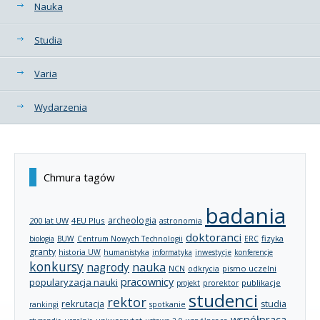
Nauka
Studia
Varia
Wydarzenia
Chmura tagów
badania
archeologia
200 lat UW
4EU Plus
astronomia
doktoranci
fizyka
biologia
BUW
Centrum Nowych Technologii
ERC
granty
historia UW
humanistyka
informatyka
inwestycje
konferencje
konkursy
nagrody
nauka
NCN
pismo uczelni
odkrycia
pracownicy
popularyzacja nauki
publikacje
projekt
prorektor
studenci
rektor
rekrutacja
studia
rankingi
spotkanie
współpraca