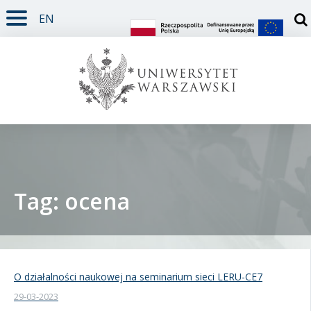
EN
TREŚĆ STRONY
MENU GŁÓWNE
WYSZUKIWARKA
SOCIAL MEDIA
STOPKA STRONY
Otw
Tag: ocena
Student
Doktorant
O działalności naukowej na seminarium sieci LERU-CE7
29-03-2023
Pracownik