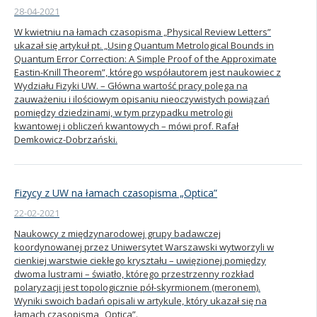
28-04-2021
Kandydat
W kwietniu na łamach czasopisma „Physical Review Letters”
ukazał się artykuł pt. „Using Quantum Metrological Bounds in
Quantum Error Correction: A Simple Proof of the Approximate
Absolwent
Eastin-Knill Theorem”, którego współautorem jest naukowiec z
Wydziału Fizyki UW. – Główna wartość pracy polega na
zauważeniu i ilościowym opisaniu nieoczywistych powiązań
pomiędzy dziedzinami, w tym przypadku metrologii
kwantowej i obliczeń kwantowych – mówi prof. Rafał
Demkowicz-Dobrzański.
Fizycy z UW na łamach czasopisma „Optica”
22-02-2021
Naukowcy z międzynarodowej grupy badawczej
koordynowanej przez Uniwersytet Warszawski wytworzyli w
cienkiej warstwie ciekłego kryształu – uwięzionej pomiędzy
dwoma lustrami – światło, którego przestrzenny rozkład
polaryzacji jest topologicznie pół-skyrmionem (meronem).
Wyniki swoich badań opisali w artykule, który ukazał się na
łamach czasopisma „Optica”.