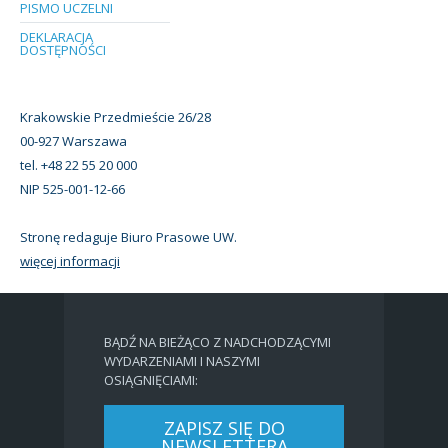
PISMO UCZELNI
DEKLARACJA
DOSTĘPNOŚCI
Krakowskie Przedmieście 26/28
00-927 Warszawa
tel. +48 22 55 20 000
NIP 525-001-12-66
Stronę redaguje Biuro Prasowe UW.
więcej informacji
BĄDŹ NA BIEŻĄCO Z NADCHODZĄCYMI
WYDARZENIAMI I NASZYMI
OSIĄGNIĘCIAMI:
ZAPISZ SIĘ DO
NEWSLETTERA