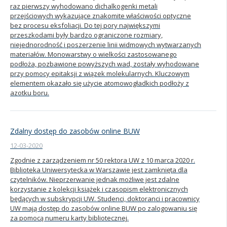
raz pierwszy wyhodowano dichalkogenki metali
przejściowych wykazujące znakomite właściwości optyczne
bez procesu eksfoliacji. Do tej pory największymi
przeszkodami były bardzo ograniczone rozmiary,
niejednorodność i poszerzenie linii widmowych wytwarzanych
materiałów. Monowarstwy o wielkości zastosowanego
podłoża, pozbawione powyższych wad, zostały wyhodowane
przy pomocy epitaksji z wiązek molekularnych. Kluczowym
elementem okazało się użycie atomowogładkich podłoży z
azotku boru.
Zdalny dostęp do zasobów online BUW
12-03-2020
Zgodnie z zarządzeniem nr 50 rektora UW z 10 marca 2020 r.
Biblioteka Uniwersytecka w Warszawie jest zamknięta dla
czytelników. Nieprzerwanie jednak możliwe jest zdalne
korzystanie z kolekcji książek i czasopism elektronicznych
będących w subskrypcji UW. Studenci, doktoranci i pracownicy
UW mają dostęp do zasobów online BUW po zalogowaniu się
za pomocą numeru karty bibliotecznej.