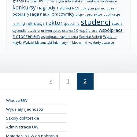
granty
historia UW
humanistyka
informatyka
inwestycje
konferencje
konkursy
nagrody
nauka
NCN
pismo uczelni
odkrycia
pracownicy
popularyzacja nauki
publikacje
projekt
prorektor
studenci
rektor
rekrutacja
studia
rankingi
spotkanie
współpraca
uniwersytet
stypendia
uczelnia
ustawa 2.0
współpraca
z otoczeniem
Wydział
współpraca zagraniczna
Wydział Biologii
Fizyki
wykłady otwarte
Wydział Matematyki Informatyki i Mechaniki
<
1
2
Władze UW
Wydziały i jednostki
Szkoły doktorskie
Administracja UW
Materiały o UW do pobrania