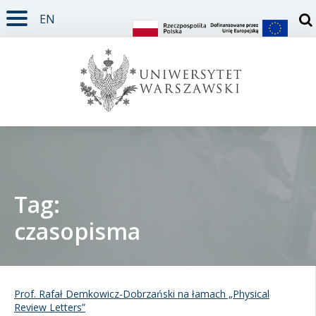
EN
TREŚĆ STRONY
MENU GŁÓWNE
WYSZUKIWARKA
SOCIAL MEDIA
STOPKA STRONY
Otw
Tag:
czasopisma
Student
Doktorant
Prof. Rafał Demkowicz-Dobrzański na łamach „Physical
Pracownik
Review Letters”