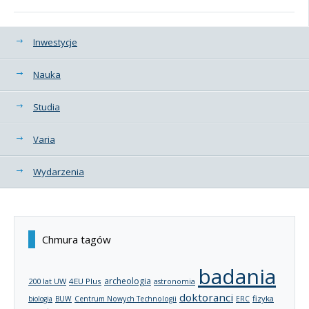
Kategorie
Inwestycje
Nauka
Studia
Varia
Wydarzenia
Chmura tagów
badania
archeologia
200 lat UW
4EU Plus
astronomia
doktoranci
fizyka
biologia
BUW
Centrum Nowych Technologii
ERC