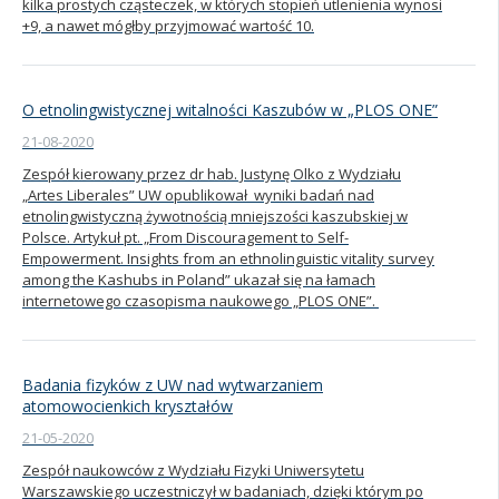
kilka prostych cząsteczek, w których stopień utlenienia wynosi
+9, a nawet mógłby przyjmować wartość 10.
O etnolingwistycznej witalności Kaszubów w „PLOS ONE”
21-08-2020
Zespół kierowany przez dr hab. Justynę Olko z Wydziału
„Artes Liberales” UW opublikował wyniki badań nad
etnolingwistyczną żywotnością mniejszości kaszubskiej w
Polsce. Artykuł pt. „From Discouragement to Self-
Empowerment. Insights from an ethnolinguistic vitality survey
among the Kashubs in Poland” ukazał się na łamach
internetowego czasopisma naukowego „PLOS ONE”.
Badania fizyków z UW nad wytwarzaniem
atomowocienkich kryształów
21-05-2020
Zespół naukowców z Wydziału Fizyki Uniwersytetu
Warszawskiego uczestniczył w badaniach, dzięki którym po