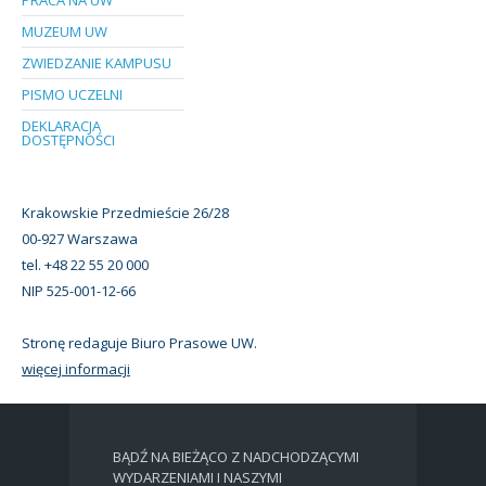
MUZEUM UW
ZWIEDZANIE KAMPUSU
PISMO UCZELNI
DEKLARACJA
DOSTĘPNOŚCI
Krakowskie Przedmieście 26/28
00-927 Warszawa
tel. +48 22 55 20 000
NIP 525-001-12-66
Stronę redaguje Biuro Prasowe UW.
więcej informacji
BĄDŹ NA BIEŻĄCO Z NADCHODZĄCYMI
WYDARZENIAMI I NASZYMI