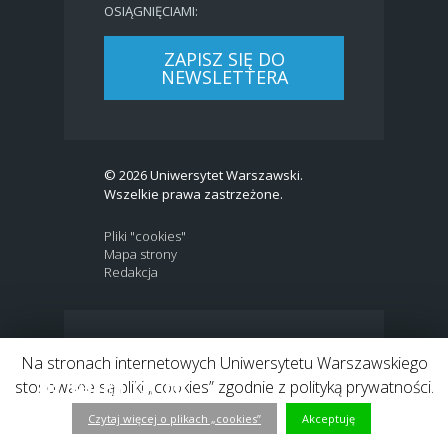
OSIĄGNIĘCIAMI:
ZAPISZ SIĘ DO
NEWSLETTERA
© 2026 Uniwersytet Warszawski.
Wszelkie prawa zastrzeżone.
Pliki "cookies"
Mapa strony
Redakcja
BIP
|
EN
Na stronach internetowych Uniwersytetu Warszawskiego
Link to Twitter profile
Link do profilu Facebook
Link do kanału Youtube
Link do profilu Instagram
Link do profilu LinkedIn
stosowane są pliki „cookies” zgodnie z polityką prywatności.
Czytaj więcej o plikach „cookies”
Akceptuję
h