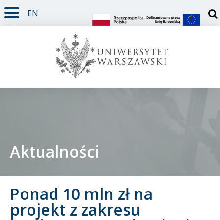
EN
TREŚĆ STRONY
MENU GŁÓWNE
WYSZUKIWARKA
SOCIAL MEDIA
STOPKA STRONY
Otw
Aktualności
Student
Ponad 10 mln zł na
Doktorant
projekt z zakresu
Pracownik