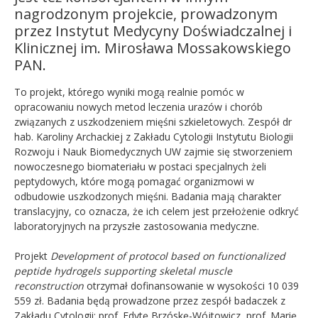
nagrodzonym projekcie, prowadzonym
przez
Instytut Medycyny Doświadczalnej i
Klinicznej im. Mirosława Mossakowskiego
PAN.
To projekt, którego wyniki mogą realnie pomóc w
opracowaniu nowych metod leczenia urazów i chorób
związanych z uszkodzeniem mięśni szkieletowych. Zespół dr
hab. Karoliny Archackiej z Zakładu Cytologii Instytutu Biologii
Rozwoju i Nauk Biomedycznych UW zajmie się stworzeniem
nowoczesnego biomateriału w postaci specjalnych żeli
peptydowych, które mogą pomagać organizmowi w
odbudowie uszkodzonych mięśni. Badania mają charakter
translacyjny, co oznacza, że ich celem jest przełożenie odkryć
laboratoryjnych na przyszłe zastosowania medyczne.
Projekt
Development of protocol based on functionalized
peptide hydrogels supporting skeletal muscle
reconstruction
otrzymał dofinansowanie w wysokości 10 039
559 zł. Badania będą prowadzone przez zespół badaczek z
Zakładu Cytologii: prof. Edytę Brzóskę-Wójtowicz, prof. Marię