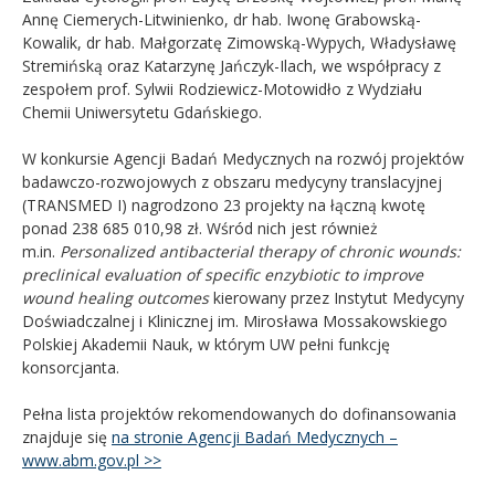
Annę Ciemerych-Litwinienko, dr hab. Iwonę Grabowską-
Kowalik, dr hab. Małgorzatę Zimowską-Wypych, Władysławę
Stremińską oraz Katarzynę Jańczyk-Ilach, we współpracy z
zespołem prof. Sylwii Rodziewicz-Motowidło z Wydziału
Chemii Uniwersytetu Gdańskiego.
W konkursie Agencji Badań Medycznych na rozwój projektów
badawczo-rozwojowych z obszaru medycyny translacyjnej
(TRANSMED I) nagrodzono 23 projekty na łączną kwotę
ponad 238 685 010,98 zł. Wśród nich jest również
m.in.
Personalized antibacterial therapy of chronic wounds:
preclinical evaluation of specific enzybiotic to improve
wound healing outcomes
kierowany przez Instytut Medycyny
Doświadczalnej i Klinicznej im. Mirosława Mossakowskiego
Polskiej Akademii Nauk, w którym UW pełni funkcję
konsorcjanta.
Pełna lista projektów rekomendowanych do dofinansowania
znajduje się
na stronie Agencji Badań Medycznych –
www.abm.gov.pl >>