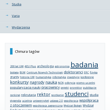
Studia
Varia
Wydarzenia
Chmura tagów
badania
archeologia
200 lat UW
4EU Plus
astronomia
doktoranci
fizyka
biologia
BUW
Centrum Nowych Technologii
ERC
granty
historia UW
humanistyka
informatyka
inwestycje
konferencje
konkursy
nagrody
nauka
NCN
pismo uczelni
odkrycia
pracownicy
popularyzacja nauki
publikacje
projekt
prorektor
studenci
rektor
rekrutacja
studia
rankingi
spotkanie
współpraca
uniwersytet
stypendia
uczelnia
ustawa 2.0
współpraca
z otoczeniem
Wydział
współpraca zagraniczna
Wydział Biologii