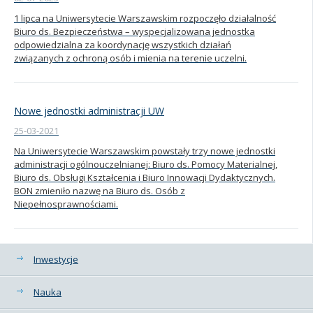
1 lipca na Uniwersytecie Warszawskim rozpoczęło działalność
Kandydat
Biuro ds. Bezpieczeństwa – wyspecjalizowana jednostka
odpowiedzialna za koordynację wszystkich działań
związanych z ochroną osób i mienia na terenie uczelni.
Absolwent
Nowe jednostki administracji UW
25-03-2021
Na Uniwersytecie Warszawskim powstały trzy nowe jednostki
administracji ogólnouczelnianej: Biuro ds. Pomocy Materialnej,
Biuro ds. Obsługi Kształcenia i Biuro Innowacji Dydaktycznych.
BON zmieniło nazwę na Biuro ds. Osób z
Niepełnosprawnościami.
Kategorie
Inwestycje
Nauka