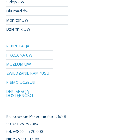
Sklep UW
Dla mediów
Monitor UW
Dziennik UW
REKRUTACJA
PRACA NA UW
MUZEUM UW
ZWIEDZANIE KAMPUSU
PISMO UCZELNI
DEKLARACJA
DOSTĘPNOŚCI
Krakowskie Przedmieście 26/28
00-927 Warszawa
tel. +48 22 55 20 000
NIP 525-001-12-66