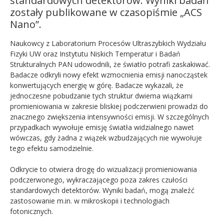
standardowych detektorów. Wyniki badań
zostały publikowane w czasopiśmie „ACS
Nano”.
Naukowcy z Laboratorium Procesów Ultraszybkich Wydziału
Fizyki UW oraz Instytutu Niskich Temperatur i Badań
Strukturalnych PAN udowodnili, że światło potrafi zaskakiwać.
Badacze odkryli nowy efekt wzmocnienia emisji nanocząstek
konwertujących energię w górę. Badacze wykazali, że
jednoczesne pobudzanie tych struktur dwiema wiązkami
promieniowania w zakresie bliskiej podczerwieni prowadzi do
znacznego zwiększenia intensywności emisji. W szczególnych
przypadkach wywołuje emisję światła widzialnego nawet
wówczas, gdy żadna z wiązek wzbudzających nie wywołuje
tego efektu samodzielnie.
Odkrycie to otwiera drogę do wizualizacji promieniowania
podczerwonego, wykraczającego poza zakres czułości
standardowych detektorów. Wyniki badań, mogą znaleźć
zastosowanie m.in. w mikroskopii i technologiach
fotonicznych.