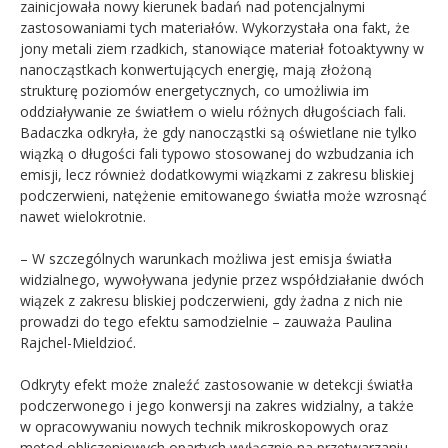
zainicjowała nowy kierunek badań nad potencjalnymi
zastosowaniami tych materiałów. Wykorzystała ona fakt, że
jony metali ziem rzadkich, stanowiące materiał fotoaktywny w
nanocząstkach konwertujących energię, mają złożoną
strukturę poziomów energetycznych, co umożliwia im
oddziaływanie ze światłem o wielu różnych długościach fali.
Badaczka odkryła, że gdy nanocząstki są oświetlane nie tylko
wiązką o długości fali typowo stosowanej do wzbudzania ich
emisji, lecz również dodatkowymi wiązkami z zakresu bliskiej
podczerwieni, natężenie emitowanego światła może wzrosnąć
nawet wielokrotnie.
– W szczególnych warunkach możliwa jest emisja światła
widzialnego, wywoływana jedynie przez współdziałanie dwóch
wiązek z zakresu bliskiej podczerwieni, gdy żadna z nich nie
prowadzi do tego efektu samodzielnie – zauważa Paulina
Rajchel-Mieldzioć.
Odkryty efekt może znaleźć zastosowanie w detekcji światła
podczerwonego i jego konwersji na zakres widzialny, a także
w opracowywaniu nowych technik mikroskopowych oraz
metod obliczeniowych opartych wyłącznie na przetwarzaniu