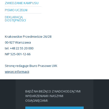
ZWIEDZANIE KAMPUSU
PISMO UCZELNI
DEKLARACJA
DOSTĘPNOŚCI
Krakowskie Przedmieście 26/28
00-927 Warszawa
tel. +48 22 55 20 000
NIP 525-001-12-66
Stronę redaguje Biuro Prasowe UW.
więcej informacji
BĄDŹ NA BIEŻĄCO Z NADCHODZĄCYMI
WYDARZENIAMI I NASZYMI
OSIĄGNIĘCIAMI: