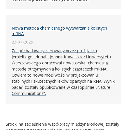
Nowa metoda chemicznego wytwarzania kolistych
mRNA
23-07-2025
Zespół badawczy kierowany przez prof. Jacka
Jemielitego i dr hab. Joannę Kowalską z Uniwersytetu
Warszawskiego opracował nowatorską, chemiczną
metodę otrzymywania kolistych cząsteczek mRNA.
Otwiera to nowe możliwości w projektowaniu
stabilnych i skutecznych leków opartych na RNA. Wyniki
badań zostały opublikowane w czasopiśmie „Nature
Communications”.
Środki na zacieśnienie współpracy międzynarodowej zostały