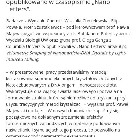
opublikowane w czasopiśmie „Nano
Letters”.
Badacze z Wydziału Chemii UW – Julia Chmielewska, Filip
Powała, Piotr Szustakiewicz – pod kierownictwem prof. Pawła
Majewskiego i we współpracy z dr. Bohdanem Paterczykiem z
Wydziału Biologii UW oraz grupą prof. Olega Ganga z
Columbia University opublikowali w „Nano Letters” artykuł pt.
Volumetric Shaping of Nanoparticle-DNA Crystals by Light-
induced Milling
.
– W prezentowanej pracy przedstawiliśmy metodę
kształtowania supramolekularnych kryształów złożonych z
klatek zbudowanych z DNA origami i nanocząstek złota.
Wykorzystuje ona wiązkę światła laserowego i pozwala na
formowanie struktur, które są niemożliwe do uzyskania przy
użyciu tradycyjnych metod krystalizacji – wyjaśnia prof. Paweł
Majewski i dodaje: – W naszych badaniach skupiliśmy się
początkowo na dokładnym zrozumieniu efektów
fototermicznych zachodzących w materiale poddawanym
naświetlaniu i symulacjach tego procesu, co pozwoliło na
optymalny dobór parametrów eksperymentu.