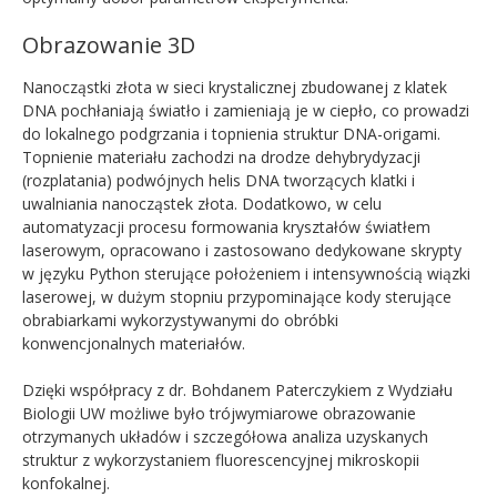
Obrazowanie 3D
Nanocząstki złota w sieci krystalicznej zbudowanej z klatek
DNA pochłaniają światło i zamieniają je w ciepło, co prowadzi
do lokalnego podgrzania i topnienia struktur DNA-origami.
Topnienie materiału zachodzi na drodze dehybrydyzacji
(rozplatania) podwójnych helis DNA tworzących klatki i
uwalniania nanocząstek złota. Dodatkowo, w celu
automatyzacji procesu formowania kryształów światłem
laserowym, opracowano i zastosowano dedykowane skrypty
w języku Python sterujące położeniem i intensywnością wiązki
laserowej, w dużym stopniu przypominające kody sterujące
obrabiarkami wykorzystywanymi do obróbki
konwencjonalnych materiałów.
Dzięki współpracy z dr. Bohdanem Paterczykiem z Wydziału
Biologii UW możliwe było trójwymiarowe obrazowanie
otrzymanych układów i szczegółowa analiza uzyskanych
struktur z wykorzystaniem fluorescencyjnej mikroskopii
konfokalnej.