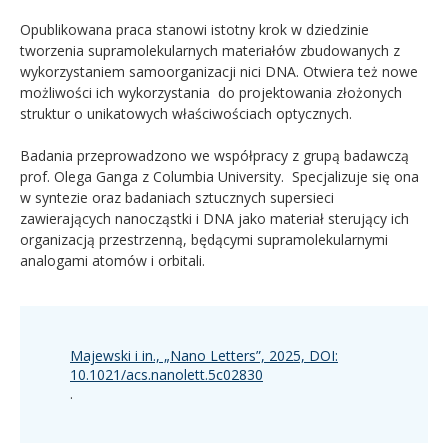
Opublikowana praca stanowi istotny krok w dziedzinie
tworzenia supramolekularnych materiałów zbudowanych z
wykorzystaniem samoorganizacji nici DNA. Otwiera też nowe
możliwości ich wykorzystania do projektowania złożonych
struktur o unikatowych właściwościach optycznych.
Badania przeprowadzono we współpracy z grupą badawczą
prof. Olega Ganga z Columbia University. Specjalizuje się ona
w syntezie oraz badaniach sztucznych supersieci
zawierających nanocząstki i DNA jako materiał sterujący ich
organizacją przestrzenną, będącymi supramolekularnymi
analogami atomów i orbitali.
Majewski i in., „Nano Letters”, 2025, DOI:
10.1021/acs.nanolett.5c02830
.