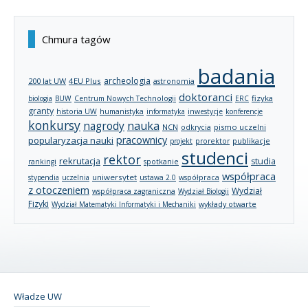
Chmura tagów
badania
archeologia
200 lat UW
4EU Plus
astronomia
doktoranci
fizyka
biologia
BUW
Centrum Nowych Technologii
ERC
granty
historia UW
humanistyka
informatyka
inwestycje
konferencje
konkursy
nagrody
nauka
NCN
pismo uczelni
odkrycia
pracownicy
popularyzacja nauki
publikacje
projekt
prorektor
studenci
rektor
rekrutacja
studia
rankingi
spotkanie
współpraca
uniwersytet
stypendia
uczelnia
ustawa 2.0
współpraca
z otoczeniem
Wydział
współpraca zagraniczna
Wydział Biologii
Fizyki
wykłady otwarte
Wydział Matematyki Informatyki i Mechaniki
Władze UW