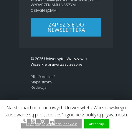
WYDARZENIAMI I NASZYMI
OSIĄGNIĘCIAMI:
ZAPISZ SIĘ DO
NEWSLETTERA
© 2026 Uniwersytet Warszawski.
Wszelkie prawa zastrzeżone.
Pliki "cookies"
Mapa strony
Redakcja
Na stronach internetowych Uniwersytetu Warszawskiego
BIP
|
EN
stosowane są pliki „cookies” zgodnie z polityką prywatności.
Link to Twitter profile
Link do profilu Facebook
Link do kanału Youtube
Link do profilu Instagram
Link do profilu LinkedIn
Czytaj więcej o plikach „cookies”
Akceptuję