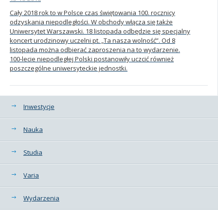
Cały 2018 rok to w Polsce czas świętowania 100. rocznicy
Kandydat
odzyskania niepodległości. W obchody włącza się także
Uniwersytet Warszawski. 18 listopada odbędzie się specjalny
koncert urodzinowy uczelni pt. „Ta nasza wolność”. Od 8
Absolwent
listopada można odbierać zaproszenia na to wydarzenie.
100-lecie niepodległej Polski postanowiły uczcić również
poszczególne uniwersyteckie jednostki.
Kategorie
Inwestycje
Nauka
Studia
Varia
Wydarzenia