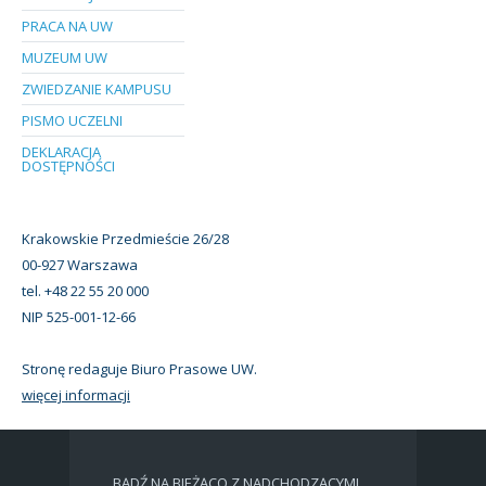
PRACA NA UW
MUZEUM UW
ZWIEDZANIE KAMPUSU
PISMO UCZELNI
DEKLARACJA
DOSTĘPNOŚCI
Krakowskie Przedmieście 26/28
00-927 Warszawa
tel. +48 22 55 20 000
NIP 525-001-12-66
Stronę redaguje Biuro Prasowe UW.
więcej informacji
BĄDŹ NA BIEŻĄCO Z NADCHODZĄCYMI