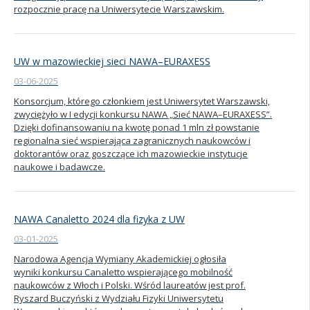
rozpocznie pracę na Uniwersytecie Warszawskim.
UW w mazowieckiej sieci NAWA–EURAXESS
03-06-2025
Konsorcjum, którego członkiem jest Uniwersytet Warszawski,
zwyciężyło w I edycji konkursu NAWA „Sieć NAWA–EURAXESS”.
Dzięki dofinansowaniu na kwotę ponad 1 mln zł powstanie
regionalna sieć wspierająca zagranicznych naukowców i
doktorantów oraz goszczące ich mazowieckie instytucje
naukowe i badawcze.
NAWA Canaletto 2024 dla fizyka z UW
03-01-2025
Narodowa Agencja Wymiany Akademickiej ogłosiła
wyniki konkursu Canaletto wspierającego mobilność
naukowców z Włoch i Polski. Wśród laureatów jest prof.
Ryszard Buczyński z Wydziału Fizyki Uniwersytetu