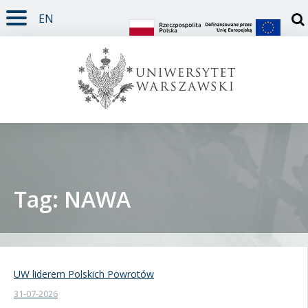
EN
TREŚĆ STRONY
MENU GŁÓWNE
WYSZUKIWARKA
SOCIAL MEDIA
STOPKA STRONY
Otw
Tag: NAWA
Student
Doktorant
UW liderem Polskich Powrotów
31-07-2026
Pracownik