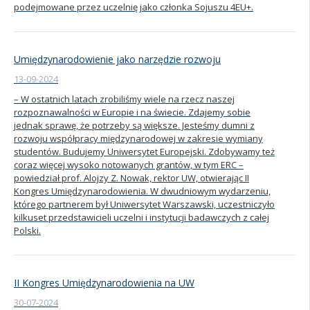
podejmowane przez uczelnię jako członka Sojuszu 4EU+.
Umiędzynarodowienie jako narzędzie rozwoju
13-09-2024
– W ostatnich latach zrobiliśmy wiele na rzecz naszej
rozpoznawalności w Europie i na świecie. Zdajemy sobie
jednak sprawę, że potrzeby są większe. Jesteśmy dumni z
rozwoju współpracy międzynarodowej w zakresie wymiany
studentów. Budujemy Uniwersytet Europejski. Zdobywamy też
coraz więcej wysoko notowanych grantów, w tym ERC –
powiedział prof. Alojzy Z. Nowak, rektor UW, otwierając II
Kongres Umiędzynarodowienia. W dwudniowym wydarzeniu,
którego partnerem był Uniwersytet Warszawski, uczestniczyło
kilkuset przedstawicieli uczelni i instytucji badawczych z całej
Polski.
II Kongres Umiędzynarodowienia na UW
30-07-2024