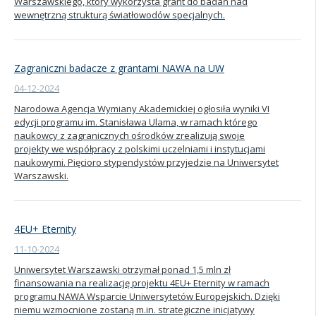
Warszawskiego, który wykorzysta grant do badań nad
wewnętrzną strukturą światłowodów specjalnych.
Zagraniczni badacze z grantami NAWA na UW
04-12-2024
Narodowa Agencja Wymiany Akademickiej ogłosiła wyniki VI
edycji programu im. Stanisława Ulama, w ramach którego
naukowcy z zagranicznych ośrodków zrealizują swoje
projekty we współpracy z polskimi uczelniami i instytucjami
naukowymi. Pięcioro stypendystów przyjedzie na Uniwersytet
Warszawski.
4EU+ Eternity
11-10-2024
Uniwersytet Warszawski otrzymał ponad 1,5 mln zł
finansowania na realizację projektu 4EU+ Eternity w ramach
programu NAWA Wsparcie Uniwersytetów Europejskich. Dzięki
niemu wzmocnione zostaną m.in. strategiczne inicjatywy