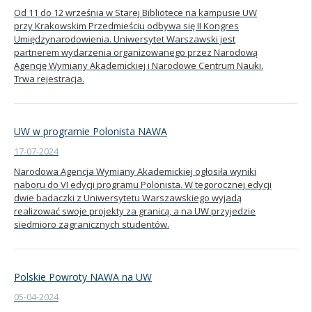
Od 11 do 12 września w Starej Bibliotece na kampusie UW
przy Krakowskim Przedmieściu odbywa się II Kongres
Umiędzynarodowienia. Uniwersytet Warszawski jest
partnerem wydarzenia organizowanego przez Narodową
Agencję Wymiany Akademickiej i Narodowe Centrum Nauki.
Trwa rejestracja.
UW w programie Polonista NAWA
17-07-2024
Narodowa Agencja Wymiany Akademickiej ogłosiła wyniki
naboru do VI edycji programu Polonista. W tegorocznej edycji
dwie badaczki z Uniwersytetu Warszawskiego wyjadą
realizować swoje projekty za granicą, a na UW przyjedzie
siedmioro zagranicznych studentów.
Polskie Powroty NAWA na UW
05-04-2024