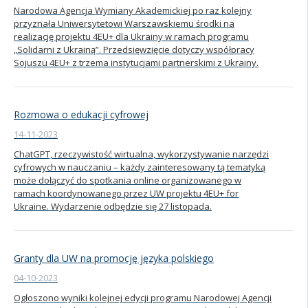
Narodowa Agencja Wymiany Akademickiej po raz kolejny
przyznała Uniwersytetowi Warszawskiemu środki na
realizację projektu 4EU+ dla Ukrainy w ramach programu
„Solidarni z Ukrainą”. Przedsięwzięcie dotyczy współpracy
Sojuszu 4EU+ z trzema instytucjami partnerskimi z Ukrainy.
Rozmowa o edukacji cyfrowej
14-11-2023
ChatGPT, rzeczywistość wirtualna, wykorzystywanie narzędzi
cyfrowych w nauczaniu – każdy zainteresowany tą tematyką
może dołączyć do spotkania online organizowanego w
ramach koordynowanego przez UW projektu 4EU+ for
Ukraine. Wydarzenie odbędzie się 27 listopada.
Granty dla UW na promocję języka polskiego
04-10-2023
Ogłoszono wyniki kolejnej edycji programu Narodowej Agencji