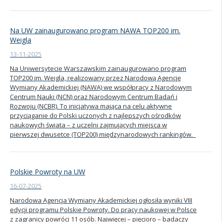
Na UW zainaugurowano program NAWA TOP200 im.
Weigla
13-11-2025
Na Uniwersytecie Warszawskim zainaugurowano program
TOP200 im. Weigla, realizowany przez Narodową Agencję
Wymiany Akademickiej (NAWA) we współpracy z Narodowym
Centrum Nauki (NCN) oraz Narodowym Centrum Badań i
Rozwoju (NCBR).​ To inicjatywa mająca na celu aktywne
przyciąganie do Polski uczonych z najlepszych ośrodków
naukowych świata – z uczelni zajmujących miejsca w
pierwszej dwusetce (TOP200) międzynarodowych rankingów.
Polskie Powroty na UW
16-07-2025
Narodowa Agencja Wymiany Akademickiej ogłosiła wyniki VIII
edycji programu Polskie Powroty. Do pracy naukowej w Polsce
z zagranicy powróci 11 osób. Najwięcej – pięcioro – badaczy