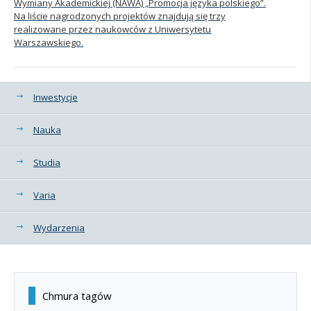
Wymiany Akademickiej (NAWA) „Promocja języka polskiego”.
Na liście nagrodzonych projektów znajdują się trzy
realizowane przez naukowców z Uniwersytetu
Warszawskiego.
Kategorie
Inwestycje
Nauka
Studia
Varia
Wydarzenia
Chmura tagów