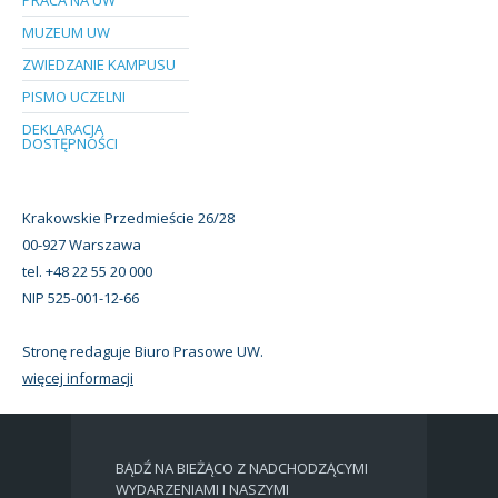
MUZEUM UW
ZWIEDZANIE KAMPUSU
PISMO UCZELNI
DEKLARACJA
DOSTĘPNOŚCI
Krakowskie Przedmieście 26/28
00-927 Warszawa
tel. +48 22 55 20 000
NIP 525-001-12-66
Stronę redaguje Biuro Prasowe UW.
więcej informacji
BĄDŹ NA BIEŻĄCO Z NADCHODZĄCYMI
WYDARZENIAMI I NASZYMI