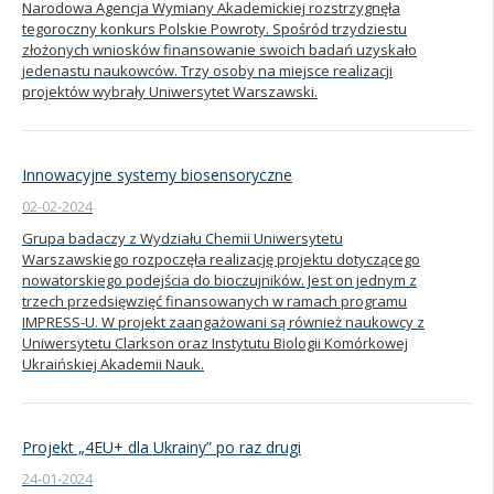
Narodowa Agencja Wymiany Akademickiej rozstrzygnęła
tegoroczny konkurs Polskie Powroty. Spośród trzydziestu
złożonych wniosków finansowanie swoich badań uzyskało
jedenastu naukowców. Trzy osoby na miejsce realizacji
projektów wybrały Uniwersytet Warszawski.
Innowacyjne systemy biosensoryczne
02-02-2024
Grupa badaczy z Wydziału Chemii Uniwersytetu
Warszawskiego rozpoczęła realizację projektu dotyczącego
nowatorskiego podejścia do bioczujników. Jest on jednym z
trzech przedsięwzięć finansowanych w ramach programu
IMPRESS-U. W projekt zaangażowani są również naukowcy z
Uniwersytetu Clarkson oraz Instytutu Biologii Komórkowej
Ukraińskiej Akademii Nauk.
Projekt „4EU+ dla Ukrainy” po raz drugi
24-01-2024