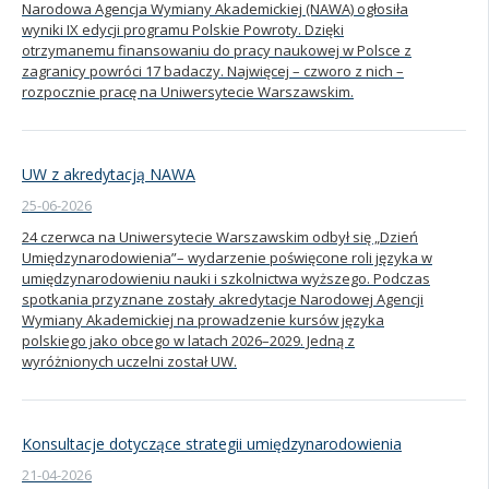
Narodowa Agencja Wymiany Akademickiej (NAWA) ogłosiła
wyniki IX edycji programu Polskie Powroty. Dzięki
Kandydat
otrzymanemu finansowaniu do pracy naukowej w Polsce z
zagranicy powróci 17 badaczy. Najwięcej – czworo z nich –
rozpocznie pracę na Uniwersytecie Warszawskim.
Absolwent
UW z akredytacją NAWA
25-06-2026
24 czerwca na Uniwersytecie Warszawskim odbył się „Dzień
Umiędzynarodowienia”– wydarzenie poświęcone roli języka w
umiędzynarodowieniu nauki i szkolnictwa wyższego. Podczas
spotkania przyznane zostały akredytacje Narodowej Agencji
Wymiany Akademickiej na prowadzenie kursów języka
polskiego jako obcego w latach 2026–2029. Jedną z
wyróżnionych uczelni został UW.
Konsultacje dotyczące strategii umiędzynarodowienia
21-04-2026