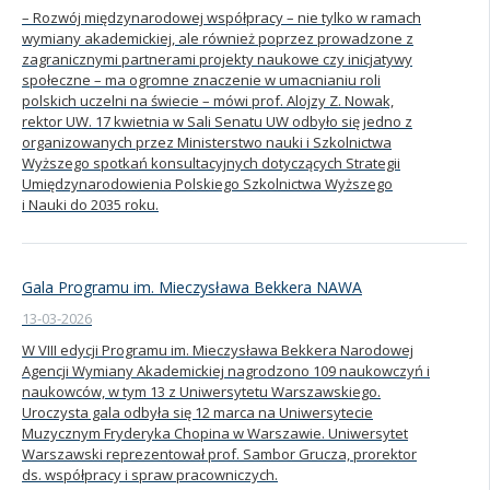
– Rozwój międzynarodowej współpracy – nie tylko w ramach
wymiany akademickiej, ale również poprzez prowadzone z
zagranicznymi partnerami projekty naukowe czy inicjatywy
społeczne – ma ogromne znaczenie w umacnianiu roli
polskich uczelni na świecie – mówi prof. Alojzy Z. Nowak,
rektor UW. 17 kwietnia w Sali Senatu UW odbyło się jedno z
organizowanych przez Ministerstwo nauki i Szkolnictwa
Wyższego spotkań konsultacyjnych dotyczących Strategii
Umiędzynarodowienia Polskiego Szkolnictwa Wyższego
i Nauki do 2035 roku.
Gala Programu im. Mieczysława Bekkera NAWA
13-03-2026
W VIII edycji Programu im. Mieczysława Bekkera Narodowej
Agencji Wymiany Akademickiej nagrodzono 109 naukowczyń i
naukowców, w tym 13 z Uniwersytetu Warszawskiego.
Uroczysta gala odbyła się 12 marca na Uniwersytecie
Muzycznym Fryderyka Chopina w Warszawie. Uniwersytet
Warszawski reprezentował prof. Sambor Grucza, prorektor
ds. współpracy i spraw pracowniczych.