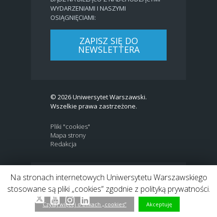
WYDARZENIAMI I NASZYMI
OSIĄGNIĘCIAMI:
ZAPISZ SIĘ DO
NEWSLETTERA
© 2026 Uniwersytet Warszawski.
Wszelkie prawa zastrzeżone.
Pliki "cookies"
Mapa strony
Redakcja
Na stronach internetowych Uniwersytetu Warszawskiego
BIP
|
EN
stosowane są pliki „cookies” zgodnie z polityką prywatności.
Link to Twitter profile
Link do profilu Facebook
Link do kanału Youtube
Link do profilu Instagram
Link do profilu LinkedIn
Czytaj więcej o plikach „cookies”
Akceptuję