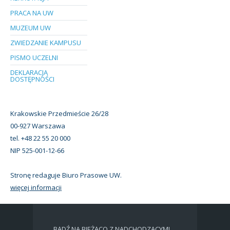
PRACA NA UW
MUZEUM UW
ZWIEDZANIE KAMPUSU
PISMO UCZELNI
DEKLARACJA
DOSTĘPNOŚCI
Krakowskie Przedmieście 26/28
00-927 Warszawa
tel. +48 22 55 20 000
NIP 525-001-12-66
Stronę redaguje Biuro Prasowe UW.
więcej informacji
BĄDŹ NA BIEŻĄCO Z NADCHODZĄCYMI