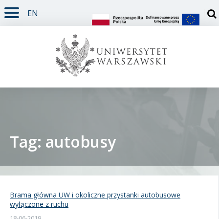
EN
TREŚĆ STRONY
MENU GŁÓWNE
WYSZUKIWARKA
SOCIAL MEDIA
STOPKA STRONY
Otw
Tag: autobusy
Student
Doktorant
Brama główna UW i okoliczne przystanki autobusowe
wyłączone z ruchu
Pracownik
18-06-2019