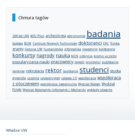
Chmura tagów
badania
archeologia
200 lat UW
4EU Plus
astronomia
doktoranci
fizyka
biologia
BUW
Centrum Nowych Technologii
ERC
granty
historia UW
humanistyka
informatyka
inwestycje
konferencje
konkursy
nagrody
nauka
NCN
pismo uczelni
odkrycia
pracownicy
popularyzacja nauki
publikacje
projekt
prorektor
studenci
rektor
rekrutacja
studia
rankingi
spotkanie
współpraca
uniwersytet
stypendia
uczelnia
ustawa 2.0
współpraca
z otoczeniem
Wydział
współpraca zagraniczna
Wydział Biologii
Fizyki
wykłady otwarte
Wydział Matematyki Informatyki i Mechaniki
Władze UW