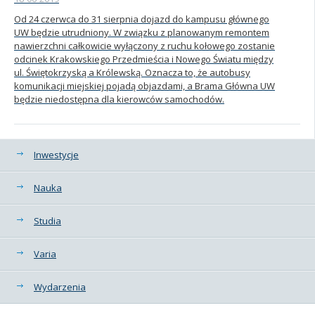
Od 24 czerwca do 31 sierpnia dojazd do kampusu głównego
Kandydat
UW będzie utrudniony. W związku z planowanym remontem
nawierzchni całkowicie wyłączony z ruchu kołowego zostanie
odcinek Krakowskiego Przedmieścia i Nowego Światu między
Absolwent
ul. Świętokrzyską a Królewską. Oznacza to, że autobusy
komunikacji miejskiej pojadą objazdami, a Brama Główna UW
będzie niedostępna dla kierowców samochodów.
Kategorie
Inwestycje
Nauka
Studia
Varia
Wydarzenia