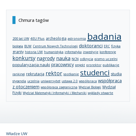
Chmura tagów
badania
archeologia
200 lat UW
4EU Plus
astronomia
doktoranci
fizyka
biologia
BUW
Centrum Nowych Technologii
ERC
granty
historia UW
humanistyka
informatyka
inwestycje
konferencje
konkursy
nagrody
nauka
NCN
pismo uczelni
odkrycia
pracownicy
popularyzacja nauki
publikacje
projekt
prorektor
studenci
rektor
rekrutacja
studia
rankingi
spotkanie
współpraca
uniwersytet
stypendia
uczelnia
ustawa 2.0
współpraca
z otoczeniem
Wydział
współpraca zagraniczna
Wydział Biologii
Fizyki
wykłady otwarte
Wydział Matematyki Informatyki i Mechaniki
Władze UW