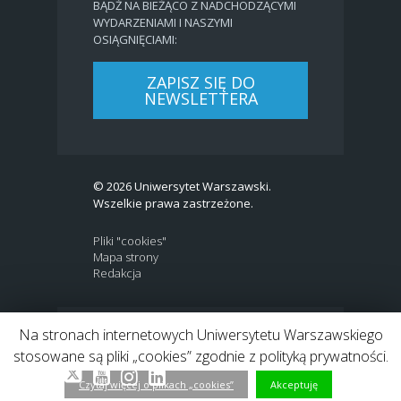
BĄDŹ NA BIEŻĄCO Z NADCHODZĄCYMI
WYDARZENIAMI I NASZYMI
OSIĄGNIĘCIAMI:
ZAPISZ SIĘ DO
NEWSLETTERA
© 2026 Uniwersytet Warszawski.
Wszelkie prawa zastrzeżone.
Pliki "cookies"
Mapa strony
Redakcja
Na stronach internetowych Uniwersytetu Warszawskiego
BIP
|
EN
stosowane są pliki „cookies” zgodnie z polityką prywatności.
Link to Twitter profile
Link do profilu Facebook
Link do kanału Youtube
Link do profilu Instagram
Link do profilu LinkedIn
Czytaj więcej o plikach „cookies”
Akceptuję