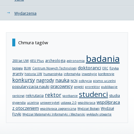
Wydarzenia
Chmura tagów
badania
archeologia
200 lat UW
4EU Plus
astronomia
doktoranci
fizyka
biologia
BUW
Centrum Nowych Technologii
ERC
granty
historia UW
humanistyka
informatyka
inwestycje
konferencje
konkursy
nagrody
nauka
NCN
pismo uczelni
odkrycia
pracownicy
popularyzacja nauki
publikacje
projekt
prorektor
studenci
rektor
rekrutacja
studia
rankingi
spotkanie
współpraca
uniwersytet
stypendia
uczelnia
ustawa 2.0
współpraca
z otoczeniem
Wydział
współpraca zagraniczna
Wydział Biologii
Fizyki
wykłady otwarte
Wydział Matematyki Informatyki i Mechaniki