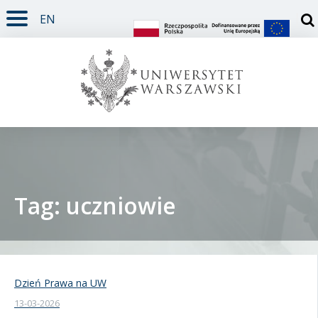
EN
TREŚĆ STRONY
MENU GŁÓWNE
WYSZUKIWARKA
SOCIAL MEDIA
STOPKA STRONY
Otw
Tag: uczniowie
Student
Doktorant
Dzień Prawa na UW
13-03-2026
Pracownik