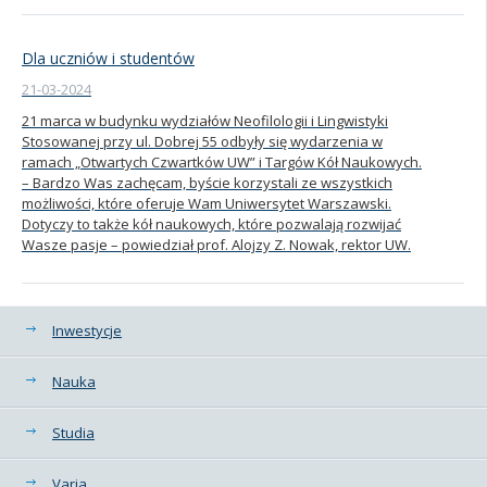
Dla uczniów i studentów
21-03-2024
21 marca w budynku wydziałów Neofilologii i Lingwistyki
Stosowanej przy ul. Dobrej 55 odbyły się wydarzenia w
ramach „Otwartych Czwartków UW” i Targów Kół Naukowych.
– Bardzo Was zachęcam, byście korzystali ze wszystkich
możliwości, które oferuje Wam Uniwersytet Warszawski.
Dotyczy to także kół naukowych, które pozwalają rozwijać
Wasze pasje – powiedział prof. Alojzy Z. Nowak, rektor UW.
Kategorie
Inwestycje
Nauka
Studia
Varia