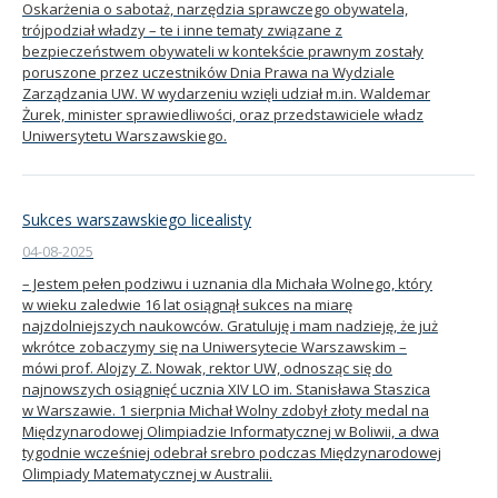
Oskarżenia o sabotaż, narzędzia sprawczego obywatela,
trójpodział władzy – te i inne tematy związane z
Kandydat
bezpieczeństwem obywateli w kontekście prawnym zostały
poruszone przez uczestników Dnia Prawa na Wydziale
Zarządzania UW. W wydarzeniu wzięli udział m.in. Waldemar
Absolwent
Żurek, minister sprawiedliwości, oraz przedstawiciele władz
Uniwersytetu Warszawskiego.
Sukces warszawskiego licealisty
04-08-2025
– Jestem pełen podziwu i uznania dla Michała Wolnego, który
w wieku zaledwie 16 lat osiągnął sukces na miarę
najzdolniejszych naukowców. Gratuluję i mam nadzieję, że już
wkrótce zobaczymy się na Uniwersytecie Warszawskim –
mówi prof. Alojzy Z. Nowak, rektor UW, odnosząc się do
najnowszych osiągnięć ucznia XIV LO im. Stanisława Staszica
w Warszawie. 1 sierpnia Michał Wolny zdobył złoty medal na
Międzynarodowej Olimpiadzie Informatycznej w Boliwii, a dwa
tygodnie wcześniej odebrał srebro podczas Międzynarodowej
Olimpiady Matematycznej w Australii.