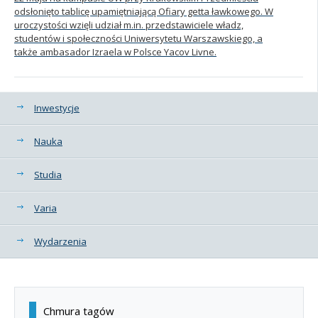
odsłonięto tablicę upamiętniającą Ofiary getta ławkowego. W
uroczystości wzięli udział m.in. przedstawiciele władz,
studentów i społeczności Uniwersytetu Warszawskiego, a
także ambasador Izraela w Polsce Yacov Livne.
Kategorie
Inwestycje
Nauka
Studia
Varia
Wydarzenia
Chmura tagów