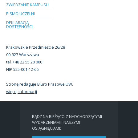
ZWIEDZANIE KAMPUSU
PISMO UCZELNI
DEKLARACJA
DOSTĘPNOŚCI
Krakowskie Przedmieście 26/28
00-927 Warszawa
tel. +48 22 55 20 000
NIP 525-001-12-66
Stronę redaguje Biuro Prasowe UW.
więcej informacji
BĄDŹ NA BIEŻĄCO Z NADCHODZĄCYMI
WYDARZENIAMI I NASZYMI
OSIĄGNIĘCIAMI: