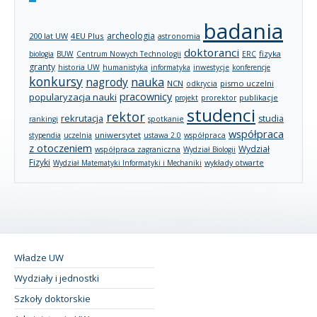
badania
archeologia
200 lat UW
4EU Plus
astronomia
doktoranci
fizyka
biologia
BUW
Centrum Nowych Technologii
ERC
granty
historia UW
humanistyka
informatyka
inwestycje
konferencje
konkursy
nagrody
nauka
NCN
pismo uczelni
odkrycia
pracownicy
popularyzacja nauki
publikacje
projekt
prorektor
studenci
rektor
rekrutacja
studia
rankingi
spotkanie
współpraca
uniwersytet
stypendia
uczelnia
ustawa 2.0
współpraca
z otoczeniem
Wydział
współpraca zagraniczna
Wydział Biologii
Fizyki
wykłady otwarte
Wydział Matematyki Informatyki i Mechaniki
Władze UW
Wydziały i jednostki
Szkoły doktorskie