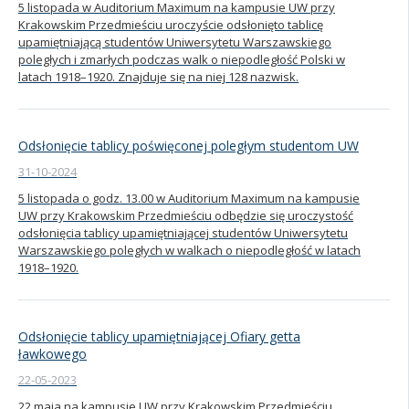
5 listopada w Auditorium Maximum na kampusie UW przy
Krakowskim Przedmieściu uroczyście odsłonięto tablicę
Kandydat
upamiętniającą studentów Uniwersytetu Warszawskiego
poległych i zmarłych podczas walk o niepodległość Polski w
latach 1918–1920. Znajduje się na niej 128 nazwisk.
Absolwent
Odsłonięcie tablicy poświęconej poległym studentom UW
31-10-2024
5 listopada o godz. 13.00 w Auditorium Maximum na kampusie
UW przy Krakowskim Przedmieściu odbędzie się uroczystość
odsłonięcia tablicy upamiętniającej studentów Uniwersytetu
Warszawskiego poległych w walkach o niepodległość w latach
1918–1920.
Odsłonięcie tablicy upamiętniającej Ofiary getta
ławkowego
22-05-2023
22 maja na kampusie UW przy Krakowskim Przedmieściu