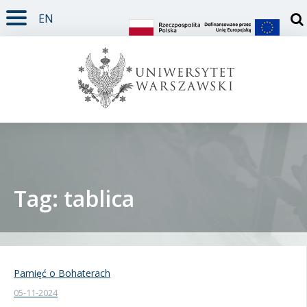
EN
TREŚĆ STRONY
MENU GŁÓWNE
WYSZUKIWARKA
SOCIAL MEDIA
STOPKA STRONY
Otw
Tag: tablica
Student
Doktorant
Pamięć o Bohaterach
05-11-2024
Pracownik