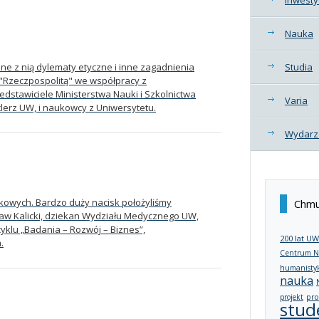
Nauka
ane z nią dylematy etyczne i inne zagadnienia
Studia
 "Rzeczpospolitą" we współpracy z
dstawiciele Ministerstwa Nauki i Szkolnictwa
Varia
clerz UW, i naukowcy z Uniwersytetu.
Wydarz
kowych. Bardzo duży nacisk położyliśmy
Chmu
ław Kalicki, dziekan Wydziału Medycznego UW,
yklu „Badania – Rozwój – Biznes”,
200 lat UW
.
Centrum N
humanisty
nauka
projekt
pro
stud