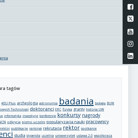
L
Li
Li
Li
Li
enia
ra tagów
badania
archeologia
4EU Plus
astronomia
biologia
BUW
doktoranci
granty
fizyka
owych Technologii
ERC
historia UW
konkursy
nagrody
ka
informatyka
inwestycje
konferencje
pracownicy
popularyzacja nauki
NCN
pismo uczelni
odkrycia
rektor
rekrutacja
publikacje
rektor
rankingi
spotkanie
enci
studia
uniwersytet
stypendia
uczelnia
ustawa 2.0
współpraca