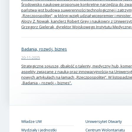
Środowisko naukowe proponuje konkretne narzędzia do zwal
państwa jest budowa suwerenności technologicznej i zatrzym
„Rzeczpospolitej”, w której wzięli udział wicepremier i minister
Alojzy Z. Nowak, kanclerz Robert Grey i naukowcy z Uniwersyt
Grzegorz Gielerak, dyrektor Wojskowego Instytutu Medyczn
Badania, rozwój, biznes
20-11-2025
Strategiczne sojusze, dbałość o talenty, medyczny hub, komerc
aspekty związane z nauką oraz innowacyjnością na Uniwersy
nowych artykułach na łamach „Rzeczpospolitej”. W listopadzie
„Badania – rozwój – biznes”.
Władze UW
Uniwersytet Otwarty
Wydziały i jednostki
Centrum Wolontariatu