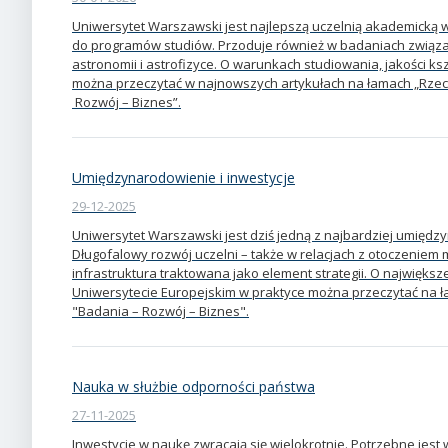
Uniwersytet Warszawski jest najlepszą uczelnią akademicką w P
do programów studiów. Przoduje również w badaniach związ
astronomii i astrofizyce. O warunkach studiowania, jakości ks
można przeczytać w najnowszych artykułach na łamach „Rzecz
Rozwój – Biznes”.
Umiędzynarodowienie i inwestycje
29-12-2025
Uniwersytet Warszawski jest dziś jedną z najbardziej umięd
Długofalowy rozwój uczelni – także w relacjach z otoczeniem
infrastruktura traktowana jako element strategii. O największe
Uniwersytecie Europejskim w praktyce można przeczytać na ł
"Badania – Rozwój – Biznes".
Nauka w służbie odporności państwa
27-11-2025
Inwestycje w naukę zwracają się wielokrotnie. Potrzebne jest