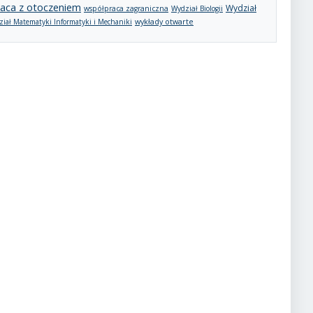
aca z otoczeniem
Wydział
współpraca zagraniczna
Wydział Biologii
wykłady otwarte
iał Matematyki Informatyki i Mechaniki