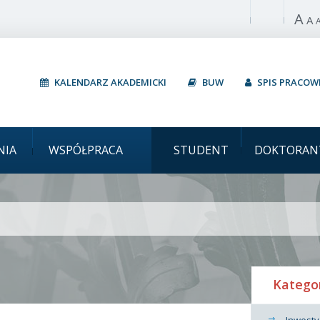
A
Włącz wysoki 
A
KALENDARZ AKADEMICKI
BUW
SPIS PRACO
Uniwersytet Wars
NIA
WSPÓŁPRACA
STUDENT
DOKTORAN
Katego
Inwesty