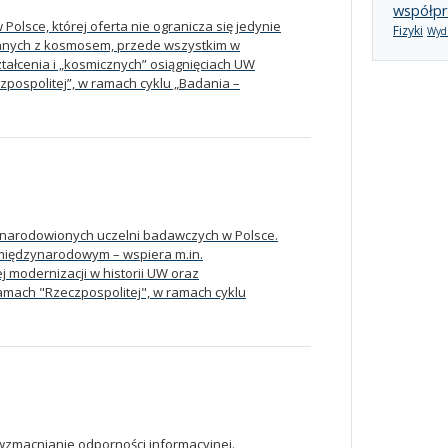
współpr
olsce, której oferta nie ogranicza się jedynie
Fizyki
Wydz
anych z kosmosem, przede wszystkim w
ztałcenia i „kosmicznych” osiągnięciach UW
pospolitej”, w ramach cyklu „Badania –
zynarodowionych uczelni badawczych w Polsce.
 międzynarodowym – wspiera m.in.
j modernizacji w historii UW oraz
amach "Rzeczpospolitej", w ramach cyklu
 wzmacnianie odporności informacyjnej.