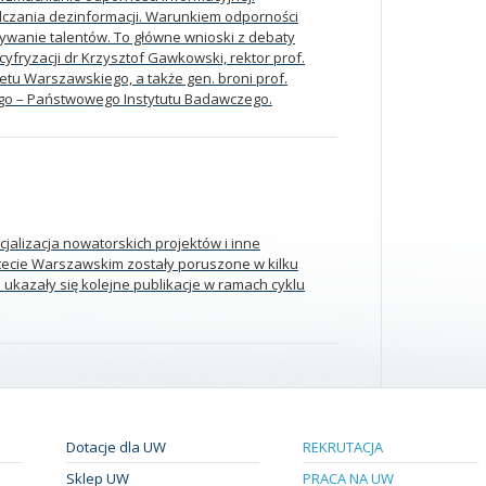
czania dezinformacji. Warunkiem odporności
ywanie talentów. To główne wnioski z debaty
 cyfryzacji dr Krzysztof Gawkowski, rektor prof.
etu Warszawskiego, a także gen. broni prof.
ego – Państwowego Instytutu Badawczego.
jalizacja nowatorskich projektów i inne
tecie Warszawskim zostały poruszone w kilku
 ukazały się kolejne publikacje w ramach cyklu
Dotacje dla UW
REKRUTACJA
Sklep UW
PRACA NA UW