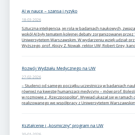
AI w nauce – szansa i ryzyko
18-03-2026
Sztuczna inteligencja, jej rola w badaniach naukowych, związ
wokół AI były tematem kolejnej debaty zorganizowanej przez
Uniwersytetem Warszawskim. W wydarzeniu wzięli udział: prze
Wyższego, prof. Alojzy Z. Nowak, rektor UW, Robert Grey, kan
Rozwój Wydziału Medycznego na UW
27-02-2026
– Studenci od samego początku uczestniczą w badaniach nau
również na kwestię humanizacji medycyny – mówi prof. Boles
w rozmowie z „Rzeczpospolitą”. Wywiad ukazał się w ramach c
realizowanego we współpracy z Uniwersytetem Warszawskim
Kształcenie i „kosmiczny” program na UW
30-01-2026