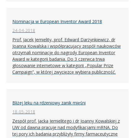
Nominacja w European Inventor Award 2018
24-04-2018
Prof. Jacek Jemielity, prof. Edward Darżynkiewicz, dr
Joanna Kowalska i współpracujący zespół naukowców
otrzymali nominację do nagrody European Inventor
Award w kategorii badania. Do 3 czerwca trwa
głosowanie internetowe w kategorii „Popular Prize
Campaign”, w której zwycięzcę wybiera publiczność.
Bliżej leku na rdzeniowy zanik mięśni
18-05-2018
Zespół prof. Jacka Jemielitego i dr Joanny Kowalskiej z
UW od dawna pracuje nad modyfikacjami mRNA. Do
tej pory ich badania przybliżyły firmy farmaceutyczne