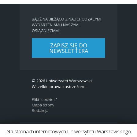
BĄDŹ NA BIEŻĄCO Z NADCHODZĄCYMI
WYDARZENIAMI I NASZYMI
OSIĄGNIĘCIAMI:
ZAPISZ SIĘ DO
NEWSLETTERA
© 2026 Uniwersytet Warszawski.
Wszelkie prawa zastrzeżone.
Pliki "cookies"
Mapa strony
Redakcja
Na stronach internetowych Uniwersytetu Warszawskiego
BIP
|
EN