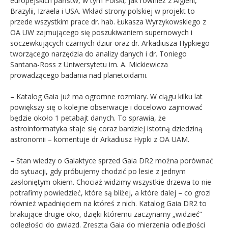
europejskich państw, w tym Polski, jak również z Algierii,
Brazylii, Izraela i USA. Wkład strony polskiej w projekt to
przede wszystkim prace dr. hab. Łukasza Wyrzykowskiego z
OA UW zajmującego się poszukiwaniem supernowych i
soczewkujących czarnych dziur oraz dr. Arkadiusza Hypkiego
tworzącego narzędzia do analizy danych i dr. Toniego
Santana-Ross z Uniwersytetu im. A. Mickiewicza
prowadzącego badania nad planetoidami.
– Katalog Gaia już ma ogromne rozmiary. W ciągu kilku lat
powiększy się o kolejne obserwacje i docelowo zajmować
będzie około 1 petabajt danych. To sprawia, że
astroinformatyka staje się coraz bardziej istotną dziedziną
astronomii – komentuje dr Arkadiusz Hypki z OA UAM.
– Stan wiedzy o Galaktyce sprzed Gaia DR2 można porównać
do sytuacji, gdy próbujemy chodzić po lesie z jednym
zasłoniętym okiem. Chociaż widzimy wszystkie drzewa to nie
potrafimy powiedzieć, które są bliżej, a które dalej – co grozi
również wpadnięciem na któreś z nich. Katalog Gaia DR2 to
brakujące drugie oko, dzięki któremu zaczynamy „widzieć”
odległości do gwiazd. Zresztą Gaia do mierzenia odległości