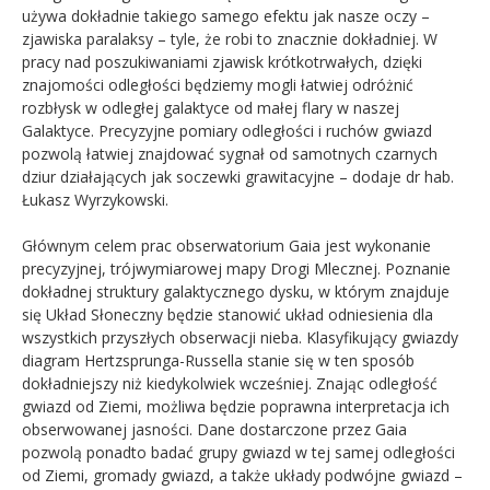
używa dokładnie takiego samego efektu jak nasze oczy –
zjawiska paralaksy – tyle, że robi to znacznie dokładniej. W
pracy nad poszukiwaniami zjawisk krótkotrwałych, dzięki
znajomości odległości będziemy mogli łatwiej odróżnić
rozbłysk w odległej galaktyce od małej flary w naszej
Galaktyce. Precyzyjne pomiary odległości i ruchów gwiazd
pozwolą łatwiej znajdować sygnał od samotnych czarnych
dziur działających jak soczewki grawitacyjne – dodaje dr hab.
Łukasz Wyrzykowski.
Głównym celem prac obserwatorium Gaia jest wykonanie
precyzyjnej, trójwymiarowej mapy Drogi Mlecznej. Poznanie
dokładnej struktury galaktycznego dysku, w którym znajduje
się Układ Słoneczny będzie stanowić układ odniesienia dla
wszystkich przyszłych obserwacji nieba. Klasyfikujący gwiazdy
diagram Hertzsprunga-Russella stanie się w ten sposób
dokładniejszy niż kiedykolwiek wcześniej. Znając odległość
gwiazd od Ziemi, możliwa będzie poprawna interpretacja ich
obserwowanej jasności. Dane dostarczone przez Gaia
pozwolą ponadto badać grupy gwiazd w tej samej odległości
od Ziemi, gromady gwiazd, a także układy podwójne gwiazd –