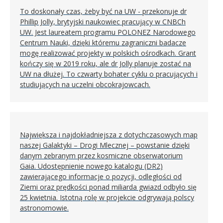
To doskonały czas, żeby być na UW - przekonuje dr
Phillip Jolly, brytyjski naukowiec pracujący w CNBCh
UW. Jest laureatem programu POLONEZ Narodowego
Centrum Nauki, dzięki któremu zagraniczni badacze
mogę realizować projekty w polskich ośrodkach. Grant
kończy się w 2019 roku, ale dr Jolly planuje zostać na
UW na dłużej. To czwarty bohater cyklu o pracujących i
studiujących na uczelni obcokrajowcach.
Największa i najdokładniejsza z dotychczasowych map
naszej Galaktyki – Drogi Mlecznej – powstanie dzięki
danym zebranym przez kosmiczne obserwatorium
Gaia. Udostępnienie nowego katalogu (DR2)
zawierającego informacje o pozycji, odległości od
Ziemi oraz prędkości ponad miliarda gwiazd odbyło się
25 kwietnia. Istotną rolę w projekcie odgrywają polscy
astronomowie.