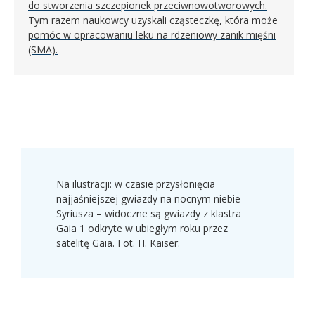
do stworzenia szczepionek przeciwnowotworowych.
Tym razem naukowcy uzyskali cząsteczkę, która może
pomóc w opracowaniu leku na rdzeniowy zanik mięśni
(SMA).
Na ilustracji: w czasie przysłonięcia
najjaśniejszej gwiazdy na nocnym niebie –
Syriusza – widoczne są gwiazdy z klastra
Gaia 1 odkryte w ubiegłym roku przez
satelitę Gaia. Fot. H. Kaiser.