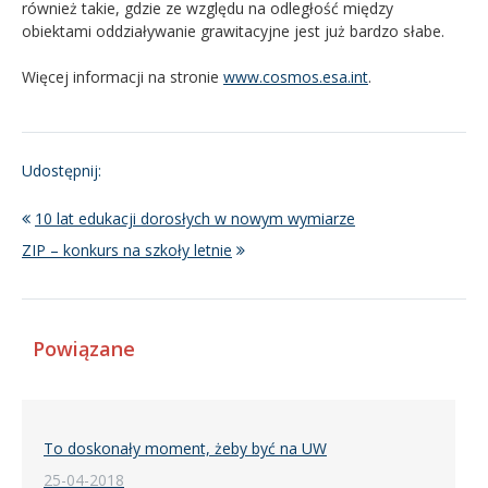
również takie, gdzie ze względu na odległość między
obiektami oddziaływanie grawitacyjne jest już bardzo słabe.
Więcej informacji na stronie
www.cosmos.esa.int
.
Udostępnij:
10 lat edukacji dorosłych w nowym wymiarze
ZIP – konkurs na szkoły letnie
Powiązane
To doskonały moment, żeby być na UW
25-04-2018