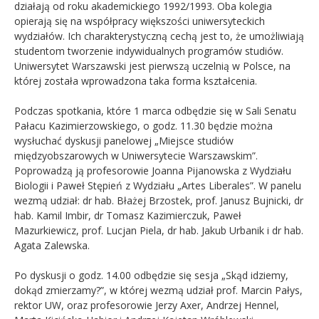
działają od roku akademickiego 1992/1993. Oba kolegia
opierają się na współpracy większości uniwersyteckich
wydziałów. Ich charakterystyczną cechą jest to, że umożliwiają
studentom tworzenie indywidualnych programów studiów.
Uniwersytet Warszawski jest pierwszą uczelnią w Polsce, na
której została wprowadzona taka forma kształcenia.
Podczas spotkania, które 1 marca odbędzie się w Sali Senatu
Pałacu Kazimierzowskiego, o godz. 11.30 będzie można
wysłuchać dyskusji panelowej „Miejsce studiów
międzyobszarowych w Uniwersytecie Warszawskim”.
Poprowadzą ją profesorowie Joanna Pijanowska z Wydziału
Biologii i Paweł Stępień z Wydziału „Artes Liberales”. W panelu
wezmą udział: dr hab. Błażej Brzostek, prof. Janusz Bujnicki, dr
hab. Kamil Imbir, dr Tomasz Kazimierczuk, Paweł
Mazurkiewicz, prof. Lucjan Piela, dr hab. Jakub Urbanik i dr hab.
Agata Zalewska.
Po dyskusji o godz. 14.00 odbędzie się sesja „Skąd idziemy,
dokąd zmierzamy?”, w której wezmą udział prof. Marcin Pałys,
rektor UW, oraz profesorowie Jerzy Axer, Andrzej Hennel,