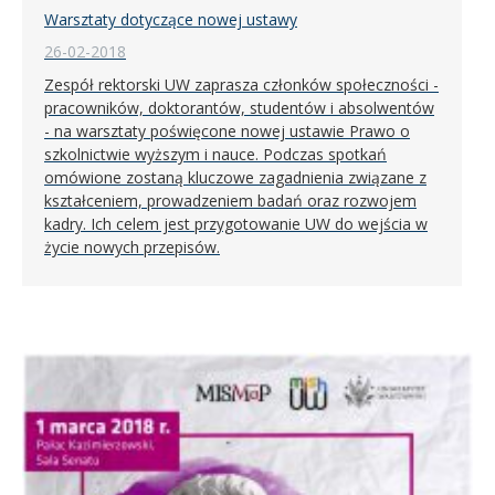
Warsztaty dotyczące nowej ustawy
26-02-2018
Zespół rektorski UW zaprasza członków społeczności -
pracowników, doktorantów, studentów i absolwentów
- na warsztaty poświęcone nowej ustawie Prawo o
szkolnictwie wyższym i nauce. Podczas spotkań
omówione zostaną kluczowe zagadnienia związane z
kształceniem, prowadzeniem badań oraz rozwojem
kadry. Ich celem jest przygotowanie UW do wejścia w
życie nowych przepisów.