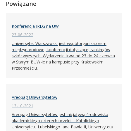
Powiązane
Konferencja IREG na UW
23-06-2022
Uniwersytet Warszawski jest współorganizatorem
międzynarodowej konferencji dotyczącej rankingów
szkół wyższych. Wydarzenie trwa od 23 do 24 czerwca
w Starym BUW-ie na kampusie przy Krakowskim
Przedmieściu.
Areopag Uniwersytetów
13-10-2021
Areopag Uniwersytetów jest inicjatywą środowiska
akademickiego czterech uczelni – Katolickiego
Uniwersytetu Lubelskiego Jana Pawła II, Uniwersytetu