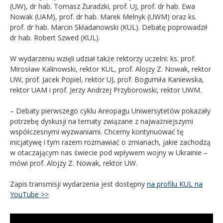
(UW), dr hab. Tomasz Żuradzki, prof. UJ, prof. dr hab. Ewa
Nowak (UAM), prof. dr hab. Marek Melnyk (UWM) oraz ks.
prof. dr hab. Marcin Składanowski (KUL). Debatę poprowadził
dr hab. Robert Szwed (KUL).
W wydarzeniu wzięli udział także rektorzy uczelni: ks. prof.
Mirosław Kalinowski, rektor KUL, prof. Alojzy Z. Nowak, rektor
UW, prof. Jacek Popiel, rektor UJ, prof. Bogumiła Kaniewska,
rektor UAM i prof. Jerzy Andrzej Przyborowski, rektor UWM.
– Debaty pierwszego cyklu Areopagu Uniwersytetów pokazały
potrzebę dyskusji na tematy związane z najważniejszymi
współczesnymi wyzwaniami. Chcemy kontynuować tę
inicjatywę i tym razem rozmawiać o zmianach, jakie zachodzą
w otaczającym nas świecie pod wpływem wojny w Ukrainie –
mówi prof. Alojzy Z. Nowak, rektor UW.
Zapis transmisji wydarzenia jest dostępny
na profilu KUL na
YouTube >>