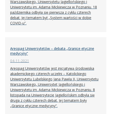
Warszawskiego, Uniwersytetu Jagiellońskiego i
Uniwersytetu im. Adama Mickiewicza w Poznaniu. 18
października odbyła się pierwsza z cyklu czterech
debat. Jej tematem był „System wartości w dobie
COVID-u”.
Areopag Uniwersytetów – debata „Granice etyczne
medycyny”
04-11-2021
Areopag Uniwersytetów jest inicjatywą środowiska
akademickiego czterech uczelni – Katolickiego
Uniwersytetu Lubelskiego Jana Pawła II, Uniwersytetu
Warszawskiego, Uniwersytet Jagiellońskiego i
Uniwersytetu im. Adama Mickiewicza w Poznaniu. 8
listopada na Uniwersytecie Jagiellońskim odbyła się
druga z cyklu czterech debat. Jej tematem były
„Granice etyczne medycyny”.