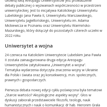
Główną ideą Areopagu Uniwersytetów jest prowadzenie
debaty publicznej o wyzwaniach współczesności w przestrzeni
uniwersyteckiej. Jest to inicjatywa Katolickiego Uniwersytetu
Lubelskiego Jana Pawła II, Uniwersytetu Warszawskiego,
Uniwersytetu Jagiellońskiego, Uniwersytetu im. Adama
Mickiewicza w Poznaniu oraz Uniwersytetu Warmińsko-
Mazurskiego, który dołączył do pozostałych czterech uczelni w
2022 roku.
Uniwersytet a wojna
24 czerwca na Katolickim Uniwersytecie Lubelskim Jana Pawła
II została zainaugurowana druga edycja Areopagu
Uniwersytetów zatytułowana „Uniwersytet a wojna”.
Tematyka wydarzenia dotyczyła znaczenia wojny w Ukrainie
dla Polski i świata oraz jej konsekwencji, m.in. społecznych,
prawnych i gospodarczych.
Pierwsza debata nowej edycji cyklu poświęcona była tematowi
„Starcie wartości? Aksjologiczne aspekty wojny”. Głos w
dyskusji zabiorali przedstawiciele filozofii, teologii, nauk
humanistycznych i nauk o komunikacji: dr hab. Hieronim Grala