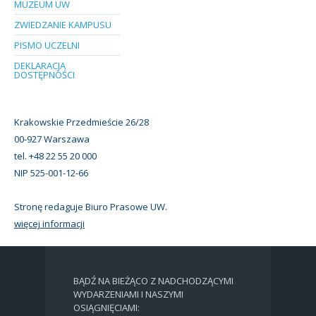
MUZEUM UW
ZWIEDZANIE KAMPUSU
PISMO UCZELNI
DEKLARACJA
DOSTĘPNOŚCI
Krakowskie Przedmieście 26/28
00-927 Warszawa
tel. +48 22 55 20 000
NIP 525-001-12-66
Stronę redaguje Biuro Prasowe UW.
więcej informacji
BĄDŹ NA BIEŻĄCO Z NADCHODZĄCYMI
WYDARZENIAMI I NASZYMI
OSIĄGNIĘCIAMI: