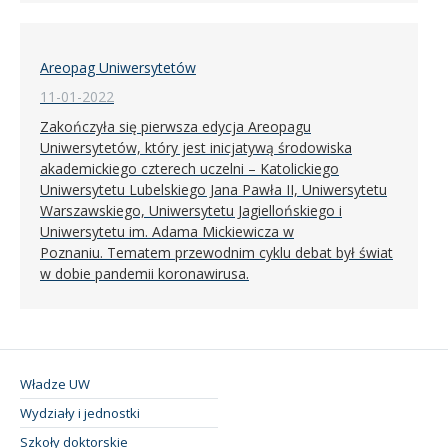
Areopag Uniwersytetów
11-01-2022
Zakończyła się pierwsza edycja Areopagu
Uniwersytetów, który jest inicjatywą środowiska
akademickiego czterech uczelni – Katolickiego
Uniwersytetu Lubelskiego Jana Pawła II, Uniwersytetu
Warszawskiego, Uniwersytetu Jagiellońskiego i
Uniwersytetu im. Adama Mickiewicza w
Poznaniu. Tematem przewodnim cyklu debat był świat
w dobie pandemii koronawirusa.
Władze UW
Wydziały i jednostki
Szkoły doktorskie