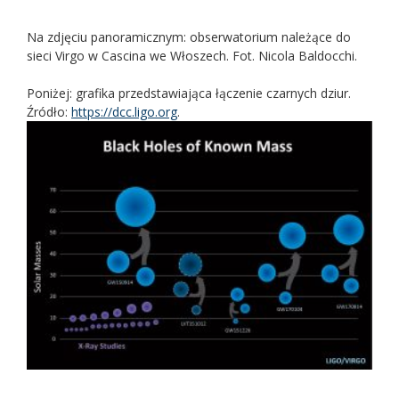
Na zdjęciu panoramicznym: obserwatorium należące do
sieci Virgo w Cascina we Włoszech. Fot. Nicola Baldocchi.
Poniżej: grafika przedstawiająca łączenie czarnych dziur.
Źródło:
https://dcc.ligo.org
.