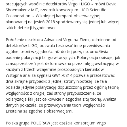
pracujących wspólnie detektorów Virgo i LIGO – mówi David
Shoemaker z MIT, rzecznik konsorcjum LIGO Scientific
Collaboration. – W kolejnej kampanii obserwacyjnej
planowanej na jesień 2018 spodziewamy się jednej lub więcej
takich detekcji tygodniowo.
Położenie detektora Advanced Virgo na Ziemi, odmienne od
detektorów LIGO, pozwala testować inne przewidywania
ogólnej teorii względności niż do tej pory, np. umożliwia
badanie polaryzacji fal grawitacyjnych. Polaryzacja opisuje, jak
czasoprzestrzeń jest deformowana przez falę grawitacyjną w
każdym z trzech wzajemnie prostopadłych kierunków.
Wstępna analiza sygnału GW170814 pozwala przetestować
dwa skrajne przypadki: z jednej strony hipotezę, że fala
posiada jedynie polaryzację dopuszczoną przez ogólną teorię
względności; z drugiej zaś strony przypuszczenie, że
polaryzacja fali jest całkowicie niezgodna z tą teorią. Analiza
danych pokazała, że przewidywania teorii względności
Einsteina są zgodne z obserwacjami.
Polska grupa POLGRAW jest częścią konsorcjum Virgo