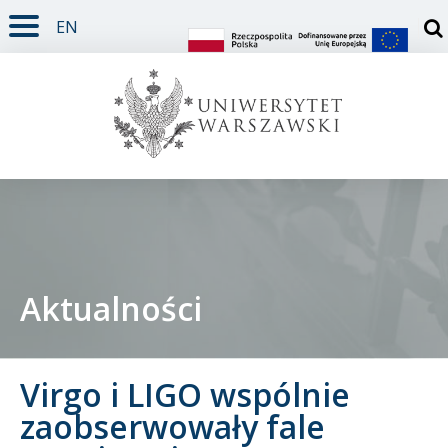
EN
TREŚĆ STRONY
MENU GŁÓWNE
WYSZUKIWARKA
SOCIAL MEDIA
STOPKA STRONY
Otw
Aktualności
Student
Virgo i LIGO wspólnie
Doktorant
zaobserwowały fale
Pracownik