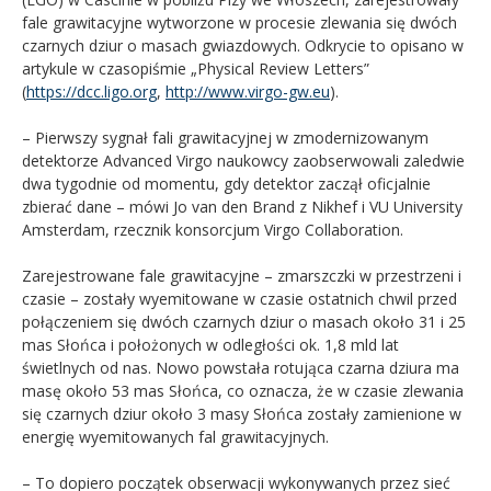
fale grawitacyjne wytworzone w procesie zlewania się dwóch
czarnych dziur o masach gwiazdowych. Odkrycie to opisano w
artykule w czasopiśmie „Physical Review Letters”
(
https://dcc.ligo.org
,
http://www.virgo-gw.eu
).
– Pierwszy sygnał fali grawitacyjnej w zmodernizowanym
detektorze Advanced Virgo naukowcy zaobserwowali zaledwie
dwa tygodnie od momentu, gdy detektor zaczął oficjalnie
zbierać dane – mówi Jo van den Brand z Nikhef i VU University
Amsterdam, rzecznik konsorcjum Virgo Collaboration.
Zarejestrowane fale grawitacyjne – zmarszczki w przestrzeni i
czasie – zostały wyemitowane w czasie ostatnich chwil przed
połączeniem się dwóch czarnych dziur o masach około 31 i 25
mas Słońca i położonych w odległości ok. 1,8 mld lat
świetlnych od nas. Nowo powstała rotująca czarna dziura ma
masę około 53 mas Słońca, co oznacza, że w czasie zlewania
się czarnych dziur około 3 masy Słońca zostały zamienione w
energię wyemitowanych fal grawitacyjnych.
– To dopiero początek obserwacji wykonywanych przez sieć