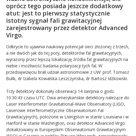
oprócz tego posiada jeszcze dodatkowy
atut: jest to pierwszy statystycznie
istotny sygnał fali grawitacyjnej
zarejestrowany przez detektor Advanced
Virgo.
Odkrycie to ujawnia naukowy potencjał sieci złożonej z trzech,
a nie dwóch jak do tej pory, detektorów fal grawitacyjnych,
wyrażony przez lepszą lokalizację źródła fal grawitacyjnych na
niebie i możliwość badania polaryzacji tych fal. W
przedsięwzięciu brali udział astronomowie z UW: prof. Tomasz
Bulik, dr Izabela Kowalska-Leszczyńska, dr Bartosz Idźkowski.
Trzy detektory dokonały obserwacji 14 sierpnia o godz.
10:30:43 czasu UTC. Dwa amerykańskie detektory należące do
Laser Interferometer Gravitational-Wave Observatory (LIGO,
Laserowe Interferometryczne Obserwatorium Fal
Grawitacyjnych), położone w Livingston w stanie Louisiana i w
Hanford w stanie Washington, oraz detektor Advanced Virgo
zlokalizowany w Europejskim Obserwatorium Grawitacyjnym
(EGO) w Cascinie w pobliżu Pizy we Włoszech, zarejestrowały