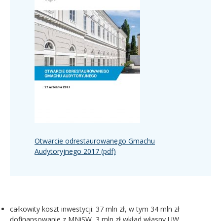
Otwarcie odrestaurowanego Gmachu
Audytoryjnego 2017 (pdf)
całkowity koszt inwestycji: 37 mln zł, w tym 34 mln zł
dofinansowanie z MNiSW, 3 mln zł wkład własny UW