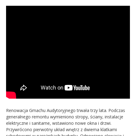
Renowacja Gmachu Audytoryjnego trwała trzy lata. Podczas
generalnego remontu wymieniono stropy, ściany, instalacje
elektryczne i sanitarne, wstawiono nowe okna i drzwi.
Przywrócono pierwotny układ wnętrz z dwiema klatkami
schodowymi w narożnikach budynku. Odnowiono elewację i