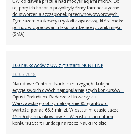
UW od dawna pracuje nad modyfikacjami mRNA. Do
tej pory ich badania przybliżyły firmy farmaceutyczne
do stworzenia szczepionek przeciwnowotworowych.
Tym razem naukowcy uzyskali cząsteczkę, która może
pomóc w opracowaniu leku na rdzeniowy zanik mięśni
(SMA).
100 naukowców z UW z grantami NCN i FNP
16-05-2018
Narodowe Centrum Nauki rozstrzygnęło kolejne
edycje swoich dwóch najpopularniejszych konkursów –
Opus i Preludium. Badacze z Uniwersytetu
Warszawskiego otrzymali łącznie 85 grantów o
wartości ponad 66,6 mln zł. W ostatnim czasie także
15 młodych naukowców z UW zostało laureatami
konkursu Start Fundacji na rzecz Nauki Polskiej.