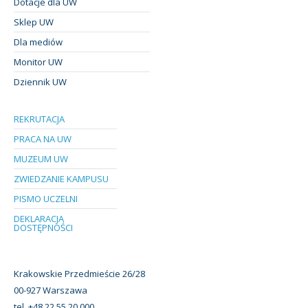
Dotacje dla UW
Sklep UW
Dla mediów
Monitor UW
Dziennik UW
REKRUTACJA
PRACA NA UW
MUZEUM UW
ZWIEDZANIE KAMPUSU
PISMO UCZELNI
DEKLARACJA
DOSTĘPNOŚCI
Krakowskie Przedmieście 26/28
00-927 Warszawa
tel. +48 22 55 20 000