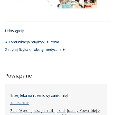
Udostępnij:
Komunikacja międzykulturowa
Zapytaj fizyka o roboty medyczne
Powiązane
Bliżej leku na rdzeniowy zanik mięśni
18-05-2018
Zespół prof. Jacka Jemielitego i dr Joanny Kowalskiej z