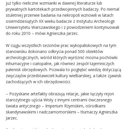
już tylko nieliczne wzmianki w dawnej literaturze lub
prywatnych kartotekach przedwojennych badaczy. Po niemal
stuletniej przerwie badania na nekropoli wznowili w latach
osiemdziesiątych XX wieku badacze z Instytutu Archeologii
Uniwersytetu Warszawskiego i z powodzeniem kontynuowali
do roku 2010 – mówi Agnieszka Jarzec.
W ciągu wszystkich sezonów prac wykopaliskowych na tym
stanowisku dokonano odkrycia ponad 500 obiektów
archeologicznych, wśród których wyróżnić można pochówki
inhumacyjne i ciałopalne, jak również zespół tajemniczych
palenisk obrzędowych. Pozwala to pogłębić wiedzę dotyczącą
zwyczajów przedstawicieli kultury wielbarskiej, a także zjawisk
zachodzących w ich obrzędowości.
– Pozyskane artefakty obrazują relacje, jakie łączyły rejon
starożytnego ujścia Wisły z innymi centrami ówczesnego
świata antycznego – Imperium Rzymskim, ośrodkami
skandynawskimi i nadczarnomorskimi – tłumaczy Agnieszka
Jarzec.