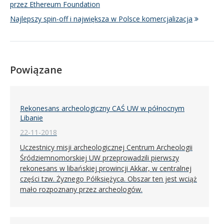
przez Ethereum Foundation
Najlepszy spin-off i największa w Polsce komercjalizacja
Powiązane
Rekonesans archeologiczny CAŚ UW w północnym
Libanie
22-11-2018
Uczestnicy misji archeologicznej Centrum Archeologii
Śródziemnomorskiej UW przeprowadzili pierwszy
rekonesans w libańskiej prowincji Akkar, w centralnej
części tzw. Żyznego Półksiężyca. Obszar ten jest wciąż
mało rozpoznany przez archeologów.