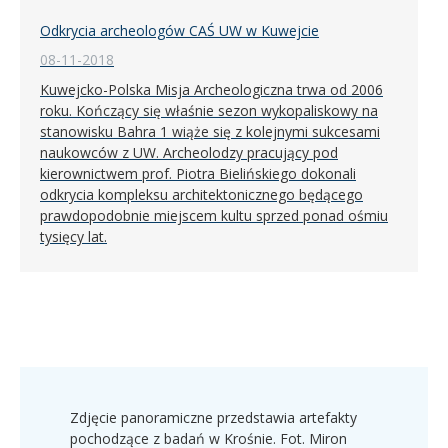
Odkrycia archeologów CAŚ UW w Kuwejcie
08-11-2018
Kuwejcko-Polska Misja Archeologiczna trwa od 2006
roku. Kończący się właśnie sezon wykopaliskowy na
stanowisku Bahra 1 wiąże się z kolejnymi sukcesami
naukowców z UW. Archeolodzy pracujący pod
kierownictwem prof. Piotra Bielińskiego dokonali
odkrycia kompleksu architektonicznego będącego
prawdopodobnie miejscem kultu sprzed ponad ośmiu
tysięcy lat.
Zdjęcie panoramiczne przedstawia artefakty
pochodzące z badań w Krośnie. Fot. Miron