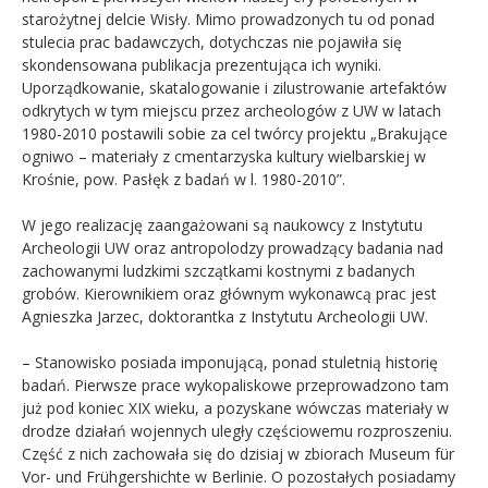
starożytnej delcie Wisły. Mimo prowadzonych tu od ponad
stulecia prac badawczych, dotychczas nie pojawiła się
skondensowana publikacja prezentująca ich wyniki.
Uporządkowanie, skatalogowanie i zilustrowanie artefaktów
odkrytych w tym miejscu przez archeologów z UW w latach
1980-2010 postawili sobie za cel twórcy projektu „Brakujące
ogniwo – materiały z cmentarzyska kultury wielbarskiej w
Krośnie, pow. Pasłęk z badań w l. 1980-2010”.
W jego realizację zaangażowani są naukowcy z Instytutu
Archeologii UW oraz antropolodzy prowadzący badania nad
zachowanymi ludzkimi szczątkami kostnymi z badanych
grobów. Kierownikiem oraz głównym wykonawcą prac jest
Agnieszka Jarzec, doktorantka z Instytutu Archeologii UW.
– Stanowisko posiada imponującą, ponad stuletnią historię
badań. Pierwsze prace wykopaliskowe przeprowadzono tam
już pod koniec XIX wieku, a pozyskane wówczas materiały w
drodze działań wojennych uległy częściowemu rozproszeniu.
Część z nich zachowała się do dzisiaj w zbiorach Museum für
Vor- und Frühgershichte w Berlinie. O pozostałych posiadamy