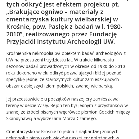
tych odkryć jest efektem projektu pt.
„Brakujące ogniwo – materiały z
cmentarzyska kultury wielbarskiej w
Krośnie, pow. Pasłęk z badań w l. 1980-
2010”, realizowanego przez Fundację
Przyjaciół Instytutu Archeologii UW.
Krośnieńska nekropolia był obiektem badań archeologów z
UW na przestrzeni trzydziestu lat. W trakcie kilkunastu
sezonów badań prowadzonych w okresie od 1980 do 2010
roku dokonano wielu odkryć pozwalających bliżej poznać
specyfikę jednej ze starożytnych kultur zamieszkujących
obszar dzisiejszych ziem polskich, zwanej wielbarską.
Jej przedstawiciele u początków naszej ery zamieszkiwali
tereny w delcie Wisły. Rejon ten był jednym z przystanków w
znanej ze źródeł pisanych wędrówce plemion Gockich między
Skandynawią a wybrzeżami Morza Czarnego.
Cmentarzysko w Krośnie to jedna z najbardziej znanych
nekropoli z pierwszych wieków naszej ery położonych w