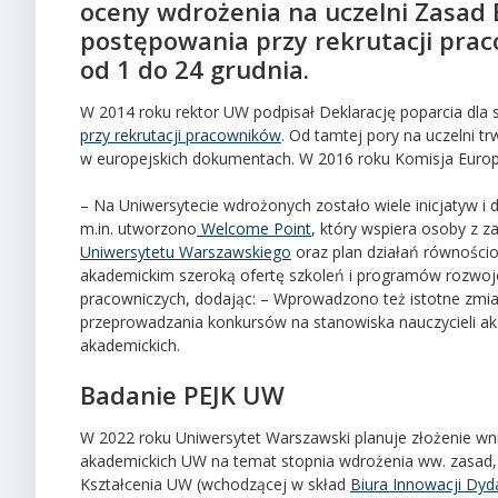
oceny wdrożenia na uczelni Zasad 
postępowania przy rekrutacji pra
od 1 do 24 grudnia.
W 2014 roku rektor UW podpisał Deklarację poparcia dla
przy rekrutacji pracowników
. Od tamtej pory na uczelni 
w europejskich dokumentach. W 2016 roku Komisja Europ
– Na Uniwersytecie wdrożonych zostało wiele inicjatyw 
m.in. utworzono
Welcome Point
, który wspiera osoby z z
Uniwersytetu Warszawskiego
oraz plan działań równości
akademickim szeroką ofertę szkoleń i programów rozwoj
pracowniczych, dodając: – Wprowadzono też istotne zmia
przeprowadzania konkursów na stanowiska nauczycieli ak
akademickich.
Badanie PEJK UW
W 2022 roku Uniwersytet Warszawski planuje złożenie wni
akademickich UW na temat stopnia wdrożenia ww. zasad, 
Kształcenia UW (wchodzącej w skład
Biura Innowacji Dy