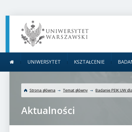
TREŚĆ STRONY
MENU GŁÓWNE
WYSZUKIWARKA
SOCIAL MEDIA
STOPKA STRONY
Menu główne
Uniwersytet Warszawski
UNIWERSYTET
KSZTAŁCENIE
BADA
akademickich
Strona główna
Temat główny
Badanie PEJK UW dla
Aktualności