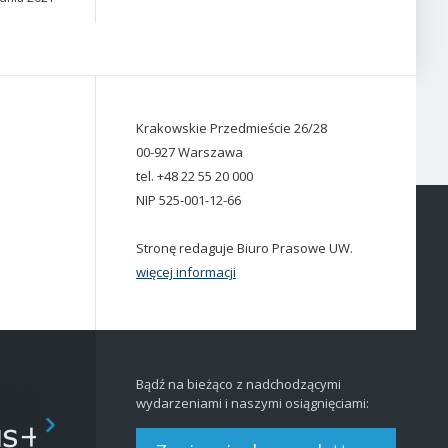
Krakowskie Przedmieście 26/28
00-927 Warszawa
tel. +48 22 55 20 000
NIP 525-001-12-66
Stronę redaguje Biuro Prasowe UW.
więcej informacji
Bądź na bieżąco z nadchodzącymi
wydarzeniami i naszymi osiągnięciami: