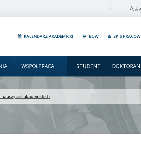
A
Włącz wysoki 
A
KALENDARZ AKADEMICKI
BUW
SPIS PRACO
 Badanie PEJK UW dla na
NIA
WSPÓŁPRACA
STUDENT
DOKTORAN
 nauczycieli akademickich