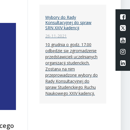
L
Wybory do Rady
Konsultacyjnej do spraw
Li
SRN XXIV kadencji
26-11-2021
Li
10 grudnia o godz. 17.00
odbędzie się zgromadzenie
Li
przedstawicieli uczelnianych
Li
organizacji studenckich.
Zostaną na nim
przeprowadzone wybory do
Rady Konsultacyjnej do
spraw Studenckiego Ruchu
Naukowego XXIV kadencji.
ącego