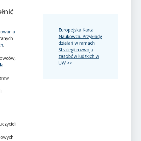
łnić
Europejska Karta
powania
Naukowca. Przykłady
ranych
działań w ramach
ch
.
Strategii rozwoju
zasob
ó
w ludzkich w
ukowców,
UW >>
dla
spraw
li
czycieli
i
ciowych