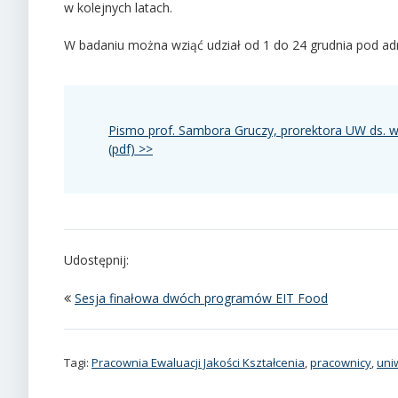
w kolejnych latach.
W badaniu można wziąć udział od 1 do 24 grudnia pod a
Pismo prof. Sambora Gruczy, prorektora UW ds. w
(pdf) >>
Udostępnij:
Sesja finałowa dwóch programów EIT Food
Tagi:
Pracownia Ewaluacji Jakości Kształcenia
,
pracownicy
,
uni