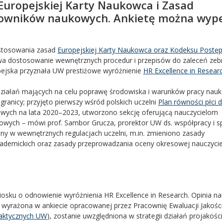
Europejskiej Karty Naukowca i Zasad
cowników naukowych. Ankietę można wype
 stosowania zasad
Europejskiej Karty Naukowca oraz Kodeksu Postę
trwa dostosowanie wewnętrznych procedur i przepisów do zaleceń zeb
ejska przyznała UW prestiżowe wyróżnienie
HR Excellence in Resear
i działań mających na celu poprawę środowiska i warunków pracy na
agranicy; przyjęto pierwszy wśród polskich uczelni
Plan r
ó
wnoś
ci p
łci 
owych na lata 2020–2023, utworzono sekcję oferującą nauczycielom
owych – mówi prof. Sambor Grucza, prorektor UW ds. współpracy i 
ny w wewnętrznych regulacjach uczelni, m.in. zmieniono zasady
ademickich oraz zasady przeprowadzania oceny okresowej nauczycie
osku o odnowienie wyróżnienia HR Excellence in Research. Opinia nau
wyrażona w ankiecie opracowanej przez Pracownię Ewaluacji Jakośc
daktycznych UW
), zostanie uwzględniona w strategii działań projakoś