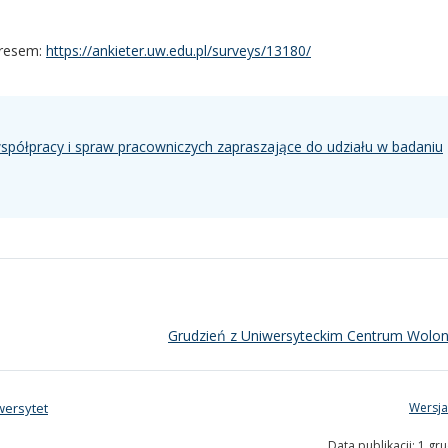
dresem:
https://ankieter.uw.edu.pl/surveys/13180/
spółpracy i spraw pracowniczych zapraszające do udziału w badaniu
Grudzień z Uniwersyteckim Centrum Wolon
wersytet
Wersja
Data publikacji: 1 gr