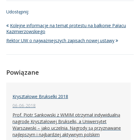
Udostępnij:
Kolejne informacje na temat protestu na balkonie Pałacu
Kazimierzowskiego
Rektor UW o najważniejszych zapisach nowej ustawy
Powiązane
Kryształowe Brukselki 2018
06-06-2018
Prof. Piotr Sankowski z WMIM otrzymał indywidualną
nagrodę Kryształowej Brukselki, a Uniwersytet
Warszawski – jako uczelnia. Nagrody są przyznawane
najlepszym i najbardziej aktywnym polskim