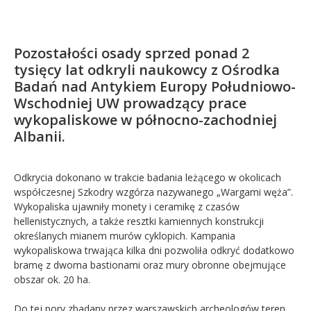
Kandydat
Pozostałości osady sprzed ponad 2
Absolwent
tysięcy lat odkryli naukowcy z Ośrodka
Badań nad Antykiem Europy Południowo-
Wschodniej UW prowadzący prace
wykopaliskowe w północno-zachodniej
Albanii.
Odkrycia dokonano w trakcie badania leżącego w okolicach
współczesnej Szkodry wzgórza nazywanego „Wargami węża”.
Wykopaliska ujawniły monety i ceramikę z czasów
hellenistycznych, a także resztki kamiennych konstrukcji
określanych mianem murów cyklopich. Kampania
wykopaliskowa trwająca kilka dni pozwoliła odkryć dodatkowo
bramę z dwoma bastionami oraz mury obronne obejmujące
obszar ok. 20 ha.
Do tej pory zbadany przez warszawskich archeologów teren