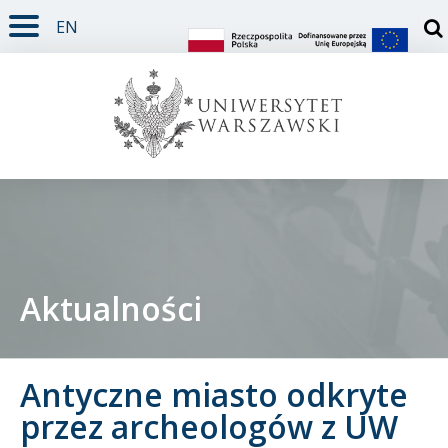
EN
TREŚĆ STRONY
MENU GŁÓWNE
WYSZUKIWARKA
SOCIAL MEDIA
STOPKA STRONY
Otw
Aktualności
Student
Antyczne miasto odkryte
Doktorant
przez archeologów z UW
Pracownik