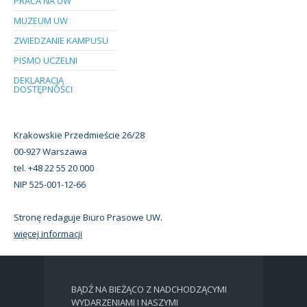
PRACA NA UW
MUZEUM UW
ZWIEDZANIE KAMPUSU
PISMO UCZELNI
DEKLARACJA
DOSTĘPNOŚCI
Krakowskie Przedmieście 26/28
00-927 Warszawa
tel. +48 22 55 20 000
NIP 525-001-12-66
Stronę redaguje Biuro Prasowe UW.
więcej informacji
BĄDŹ NA BIEŻĄCO Z NADCHODZĄCYMI
WYDARZENIAMI I NASZYMI