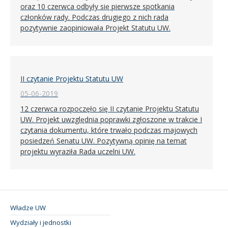
oraz 10 czerwca odbyły się pierwsze spotkania
członków rady. Podczas drugiego z nich rada
pozytywnie zaopiniowała Projekt Statutu UW.
II czytanie Projektu Statutu UW
05-06-2019
12 czerwca rozpoczęło się II czytanie Projektu Statutu
UW. Projekt uwzględnia poprawki zgłoszone w trakcie I
czytania dokumentu, które trwało podczas majowych
posiedzeń Senatu UW. Pozytywną opinię na temat
projektu wyraziła Rada uczelni UW.
Władze UW
Wydziały i jednostki