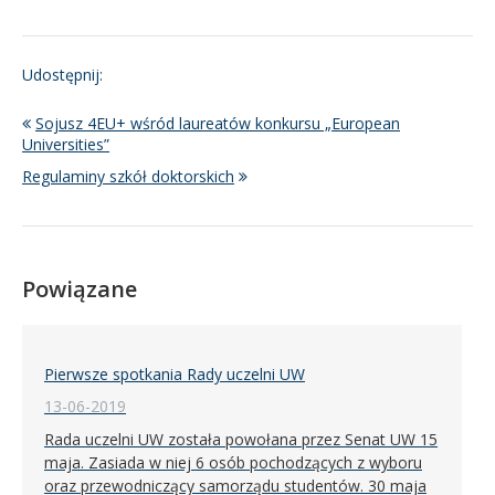
Udostępnij:
Sojusz 4EU+ wśród laureatów konkursu „European
Universities”
Regulaminy szkół doktorskich
Powiązane
Pierwsze spotkania Rady uczelni UW
13-06-2019
Rada uczelni UW została powołana przez Senat UW 15
maja. Zasiada w niej 6 osób pochodzących z wyboru
oraz przewodniczący samorządu studentów. 30 maja