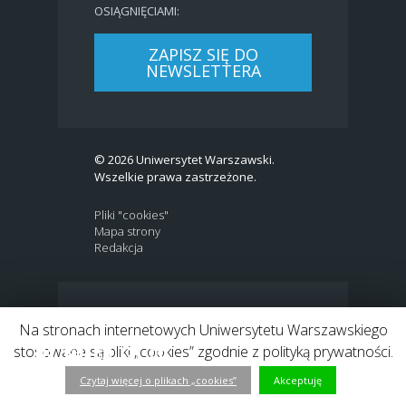
OSIĄGNIĘCIAMI:
ZAPISZ SIĘ DO
NEWSLETTERA
© 2026 Uniwersytet Warszawski.
Wszelkie prawa zastrzeżone.
Pliki "cookies"
Mapa strony
Redakcja
BIP
|
EN
Na stronach internetowych Uniwersytetu Warszawskiego
Link to Twitter profile
Link do profilu Facebook
Link do kanału Youtube
Link do profilu Instagram
Link do profilu LinkedIn
stosowane są pliki „cookies” zgodnie z polityką prywatności.
Czytaj więcej o plikach „cookies”
Akceptuję
h