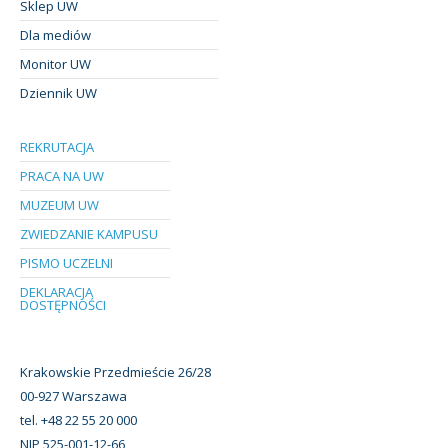
Sklep UW
Dla mediów
Monitor UW
Dziennik UW
REKRUTACJA
PRACA NA UW
MUZEUM UW
ZWIEDZANIE KAMPUSU
PISMO UCZELNI
DEKLARACJA
DOSTĘPNOŚCI
Krakowskie Przedmieście 26/28
00-927 Warszawa
tel. +48 22 55 20 000
NIP 525-001-12-66