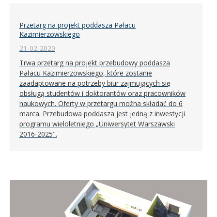
Przetarg na projekt poddasza Pałacu
Kazimierzowskiego
21-02-2020
Trwa przetarg na projekt przebudowy poddasza
Pałacu Kazimierzowskiego, które zostanie
zaadaptowane na potrzeby biur zajmujących się
obsługą studentów i doktorantów oraz pracowników
naukowych. Oferty w przetargu można składać do 6
marca. Przebudowa poddasza jest jedną z inwestycji
programu wieloletniego „Uniwersytet Warszawski
2016-2025".