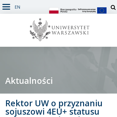
EN
TREŚĆ STRONY
MENU GŁÓWNE
WYSZUKIWARKA
SOCIAL MEDIA
STOPKA STRONY
Otw
Aktualności
Student
Rektor UW o przyznaniu
Doktorant
sojuszowi 4EU+ statusu
Pracownik