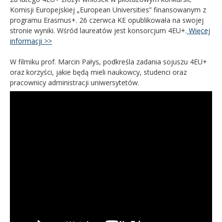
Komisji Europejskiej „European Universities” finansowanym z
programu Erasmus+. 26 czerwca KE opublikowała na swojej
stronie wyniki. Wśród laureatów jest konsorcjum 4EU+.
Więcej
informacji >>
W filmiku prof. Marcin Pałys, podkreśla zadania sojuszu 4EU+
oraz korzyści, jakie będą mieli naukowcy, studenci oraz
pracownicy administracji uniwersytetów.