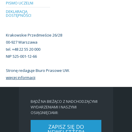
PISMO UCZELNI
DEKLARACJA
DOSTĘPNOŚCI
Krakowskie Przedmieście 26/28
00-927 Warszawa
tel. +48 22 55 20 000
NIP 525-001-12-66
Stronę redaguje Biuro Prasowe UW.
więcej informacji
BĄDŹ NA BIEŻĄCO Z NADCHODZĄCYMI
WYDARZENIAMI I NASZYMI
OSIĄGNIĘCIAMI:
ZAPISZ SIĘ DO
NEWSLETTERA