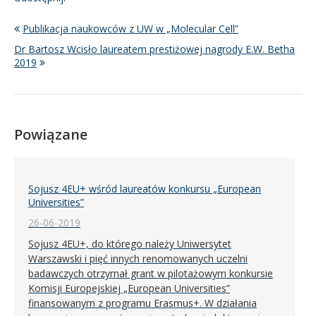
Publikacja naukowców z UW w „Molecular Cell”
Dr Bartosz Wcisło laureatem prestiżowej nagrody E.W. Betha
2019
Powiązane
Sojusz 4EU+ wśród laureatów konkursu „European
Universities”
26-06-2019
Sojusz 4EU+, do którego należy Uniwersytet
Warszawski i pięć innych renomowanych uczelni
badawczych otrzymał grant w pilotażowym konkursie
Komisji Europejskiej „European Universities”
finansowanym z programu Erasmus+. W działania