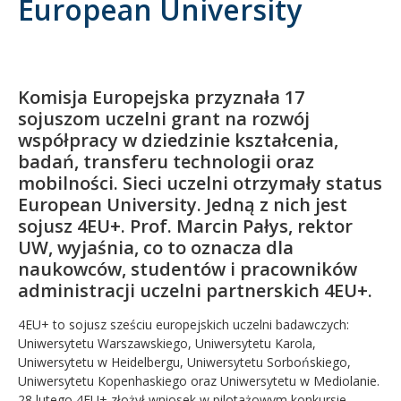
European University
Kandydat
Absolwent
Komisja Europejska przyznała 17
sojuszom uczelni grant na rozwój
współpracy w dziedzinie kształcenia,
badań, transferu technologii oraz
mobilności. Sieci uczelni otrzymały status
European University. Jedną z nich jest
sojusz 4EU+. Prof. Marcin Pałys, rektor
UW, wyjaśnia, co to oznacza dla
naukowców, studentów i pracowników
administracji uczelni partnerskich 4EU+.
4EU+ to sojusz sześciu europejskich uczelni badawczych:
Uniwersytetu Warszawskiego, Uniwersytetu Karola,
Uniwersytetu w Heidelbergu, Uniwersytetu Sorbońskiego,
Uniwersytetu Kopenhaskiego oraz Uniwersytetu w Mediolanie.
28 lutego 4EU+ złożył wniosek w pilotażowym konkursie