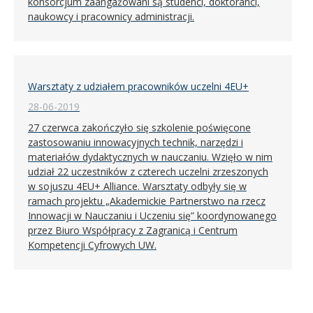
konsorcjum zaangażowani są studenci, doktoranci,
naukowcy i pracownicy administracji.
Warsztaty z udziałem pracowników uczelni 4EU+
28-06-2019
27 czerwca zakończyło się szkolenie poświęcone
zastosowaniu innowacyjnych technik, narzędzi i
materiałów dydaktycznych w nauczaniu. Wzięło w nim
udział 22 uczestników z czterech uczelni zrzeszonych
w sojuszu 4EU+ Alliance. Warsztaty odbyły się w
ramach projektu „Akademickie Partnerstwo na rzecz
Innowacji w Nauczaniu i Uczeniu się” koordynowanego
przez Biuro Współpracy z Zagranicą i Centrum
Kompetencji Cyfrowych UW.