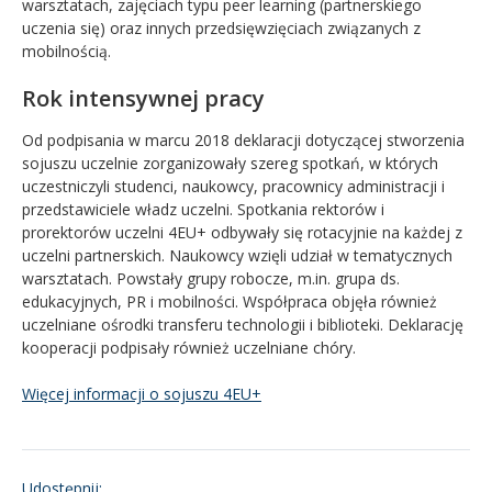
warsztatach, zajęciach typu peer learning (partnerskiego
uczenia się) oraz innych przedsięwzięciach związanych z
mobilnością.
Rok intensywnej pracy
Od podpisania w marcu 2018 deklaracji dotyczącej stworzenia
sojuszu
uczelnie zorganizowały szereg spotkań, w których
uczestniczyli studenci, naukowcy, pracownicy administracji i
przedstawiciele władz uczelni. Spotkania rektorów i
prorektorów uczelni
4EU
+ odbywały się rotacyjnie na każdej z
uczelni partnerskich. Naukowcy wzięli udział w tematycznych
warsztatach. Powstały grupy robocze, m.in. grupa ds.
edukacyjnych, PR i mobilności. Współpraca objęła również
uczelniane ośrodki transferu technologii i biblioteki. Deklarację
kooperacji podpisały również uczelniane chóry.
Więcej informacji o sojuszu 4EU+
Udostępnij: