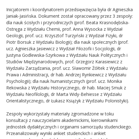
Inicjatorem i koordynatorem przedsięwzięcia była dr Agnieszka
Janiak-Jasińska. Dokument został opracowany przez 3 zespoły:
dla nauk ścisłych i przyrodniczych (
prof. Beata Krasnodębska-
Ostręga z Wydziału Chemii, prof. Anna Wysocka z Wydział
Geologii, prof. ucz. Krzysztof Turzyński z Wydział Fizyki, dr
Piotr Borsuk z Wydziału Biologii); dla
nauk społecznych
(prof.
ucz. Agnieszka Jasiewicz z Wydział Filozofii i Socjologii, dr
Justyna Godlewska-Szyrkowa z Wydziału Nauk Politycznych i
Studiów Międzynarodowych, prof. Grzegorz Karasiewicz z
Wydziału Zarządzania, prof. ucz. Sławomir Żółtek z Wydziału
Prawa i Administracji, dr hab. Andrzej Rynkiewicz z Wydziału
Psychologii); dla nauk humanistycznych (prof. ucz. Monika
Rekowska z Wydziału Historycznego, dr hab. Maciej Smuk z
Wydziału Neofilologii, dr Marta Widy-Behiesse z Wydziału
Orientalistycznego, dr Łukasz Książyk z Wydziału Polonistyki).
Zespoły wykorzystały materiały zgromadzone w toku
konsultacji z nauczycielami akademickimi, kierownikami
jednostek dydaktycznych i organami samorządu studenckiego.
Przeanalizowały wyniki ankiet studenckich i ankiet