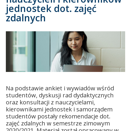
jednostek dot. zajęć
Kandydat
zdalnych
Absolwent
Na podstawie ankiet i wywiadów wśród
studentów, dyskusji rad dydaktycznych
oraz konsultacji z nauczycielami,
kierownikami jednostek i samorządem
studentów postały rekomendacje dot.
zajęć zdalnych w semestrze zimowym
2020/2021. Materiał został opracowany w