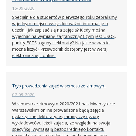
15-09-2020
Specjalnie dla studentów pierwszego roku zebraliśmy
w jednym miejscu wszystkie ważne informacje o
uczelni. Jak zapisać się na zajęcia? Kiedy można
wyjechać na wymianę zagraniczną? Czym jest USOS,
punkty ECTS, oguny i lektoraty? Na jakie wsparcie
można liczyć? Przewodnik dostępny jest w wersji
elektronicznej i online.
Tryb prowadzenia zajęć w semestrze zimowym
07-09-2020
W semestrze zimowym 2020/2021 na Uniwersytecie
Warszawskim online prowadzone będą zajęcia
dydaktyczne, lektoraty, egzaminy czy dyżury
wykładowców. Jeżeli zajęcia, ze względu na swoją
specyfikę, wymagają bezpośredniego kontaktu
prowadzącego ze studentami będą prowadzone