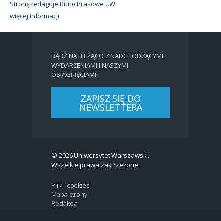
Stronę redaguje Biuro Prasowe UW.
więcej informacji
BĄDŹ NA BIEŻĄCO Z NADCHODZĄCYMI
WYDARZENIAMI I NASZYMI
OSIĄGNIĘCIAMI:
ZAPISZ SIĘ DO
NEWSLETTERA
© 2026 Uniwersytet Warszawski.
Wszelkie prawa zastrzeżone.
Pliki "cookies"
Mapa strony
Redakcja