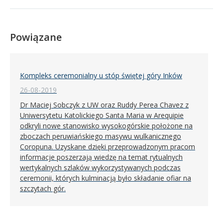
Powiązane
Kompleks ceremonialny u stóp świętej góry Inków
26-08-2019
Dr Maciej Sobczyk z UW oraz Ruddy Perea Chavez z
Uniwersytetu Katolickiego Santa Maria w Arequipie
odkryli nowe stanowisko wysokogórskie położone na
zboczach peruwiańskiego masywu wulkanicznego
Coropuna. Uzyskane dzięki przeprowadzonym pracom
informacje poszerzają wiedzę na temat rytualnych
wertykalnych szlaków wykorzystywanych podczas
ceremonii, których kulminacją było składanie ofiar na
szczytach gór.